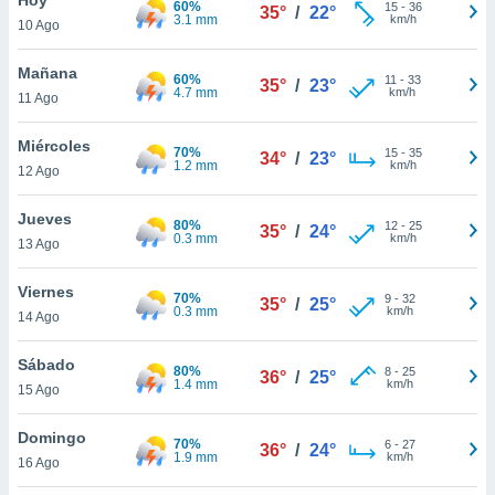
60%
ublicidad y
15
-
36
35°
/
22°
3.1 mm
km/h
10 Ago
do en
 mismo.
Mañana
60%
11
-
33
35°
/
23°
sultar más
4.7 mm
km/h
11 Ago
 en nuestra
 Cookies
y
Miércoles
70%
15
-
35
ualquier
34°
/
23°
1.2 mm
km/h
12 Ago
ento
 botón
Jueves
80%
12
-
25
35°
/
24°
ación de
0.3 mm
km/h
13 Ago
kies
 disponible
Viernes
70%
9
-
32
e nuestra
35°
/
25°
0.3 mm
km/h
14 Ago
.
Sábado
IVAMENTE,
80%
8
-
25
36°
/
25°
1.4 mm
km/h
15 Ago
as
Domingo
70%
6
-
27
36°
/
24°
 a cookies
1.9 mm
km/h
16 Ago
 no aceptar