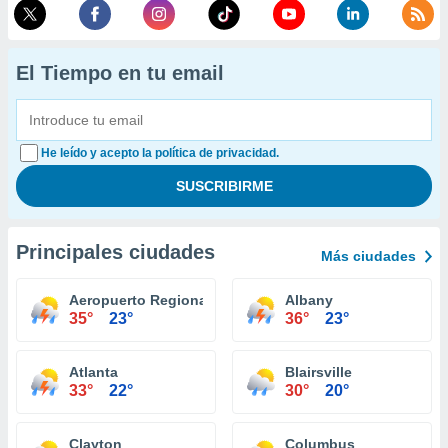
El Tiempo en tu email
He leído y acepto la política de privacidad.
Principales ciudades
Más ciudades
Aeropuerto Regional Augusta
Albany
35°
23°
36°
23°
Atlanta
Blairsville
33°
22°
30°
20°
Clayton
Columbus