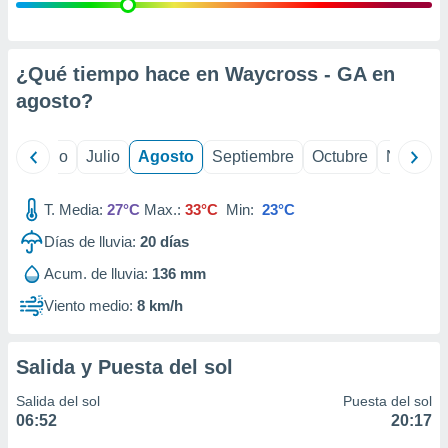
ados con el
 seleccionar
o.
calización
¿Qué tiempo hace en Waycross - GA en
precisa e
agosto
?
ión mediante
, publicidad
yo
Junio
Julio
Agosto
Septiembre
Octubre
Noviemb
dos,
 publicidad
T. Media:
27°C
Max.:
33°C
Min:
23°C
,
Días de lluvia:
20
días
ón de
 desarrollo
Acum. de lluvia:
136 mm
s.
Viento medio:
8 km/h
tros 1199
ios
Salida y Puesta del sol
Salida del sol
Puesta del sol
06:52
20:17