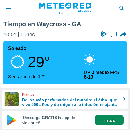
Tiempo en Waycross - GA
privacidad
10:01
Lunes
...
o de
om.uy
com.uy) ha
Soleado
ado por
29°
es para
ue la
 que se
UV
3 Medio
FPS
e calidad.
Sensación de 32°
6-10
eder a este
ediante las
opciones:
Plantas
De los más perfumados del mundo: el árbol que
ookies y
vive 500 años y da origen a la infusión relajante
e forma
más popular
¡Descarga
GRATIS
la app de
Instalar
d digital
Meteored!
ada, basada