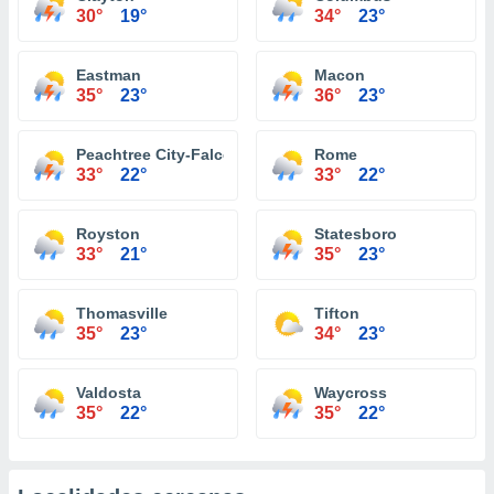
30°
19°
34°
23°
Eastman
Macon
35°
23°
36°
23°
Peachtree City-Falcon Field Atlanta
Rome
33°
22°
33°
22°
Royston
Statesboro
33°
21°
35°
23°
Thomasville
Tifton
35°
23°
34°
23°
Valdosta
Waycross
35°
22°
35°
22°