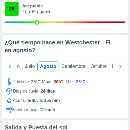
ados con el
Aceptable
 seleccionar
26
o.
O₃ (65 µg/m³)
calización
precisa e
ión mediante
¿Qué tiempo hace en Westchester - FL
, publicidad
en
agosto
?
dos,
 publicidad
,
yo
Junio
Julio
Agosto
Septiembre
Octubre
Noviemb
ón de
 desarrollo
s.
T. Media:
28°C
Max.:
30°C
Min:
26°C
tros 1199
Días de lluvia:
24
días
ios
Acum. de lluvia:
155 mm
Viento medio:
11 km/h
Salida y Puesta del sol