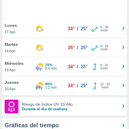
ste abono
 botón
.
Lunes
8
-
30
34°
/
25°
nto,
km/h
17 Ago
cios
Martes
kies,
9
-
34
35°
/
25°
km/h
18 Ago
ores únicos
as similares
nar,
Miércoles
70%
8
-
37
34°
/
25°
rocesar
0.6 mm
km/h
19 Ago
onales como
 este sitio
Jueves
recciones IP
80%
12
-
33
34°
/
25°
2.2 mm
km/h
20 Ago
ficadores de
 posible
s
Riesgo de Índice UV 10 Alto
 traten tus
Durante el dia de mañana
nales en
 interés
go a lo que
Gráficas del tiempo
nerte. Para