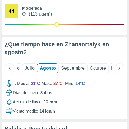
ados con el
 seleccionar
Moderada
44
o.
O₃ (113 µg/m³)
calización
precisa e
ión mediante
, publicidad
¿Qué tiempo hace en Zhanaortalyk en
agosto
?
dos,
 publicidad
,
yo
Junio
Julio
Agosto
Septiembre
Octubre
Noviemb
ón de
 desarrollo
s.
T. Media:
21°C
Max.:
27°C
Min:
14°C
tros 1199
Días de lluvia:
3
días
ios
Acum. de lluvia:
12 mm
Viento medio:
14 km/h
Salida y Puesta del sol