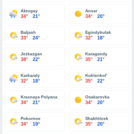
Aktogay
Ansar
34°
21°
34°
20°
Baljash
Egindybulak
33°
24°
32°
18°
Jezkazgan
Karagandy
38°
22°
35°
21°
Karkaraly
Koktenkol'
32°
18°
35°
22°
Krasnaya Polyana
Osakarovka
34°
21°
34°
20°
Pokornoe
Shakhtinsk
34°
19°
35°
20°