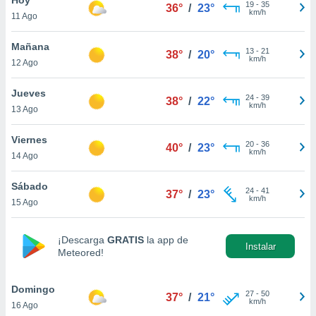
ublicidad y
19
-
35
36°
/
23°
km/h
11 Ago
do en
 mismo.
Mañana
13
-
21
38°
/
20°
sultar más
km/h
12 Ago
 en nuestra
 Cookies
y
Jueves
24
-
39
ualquier
38°
/
22°
km/h
13 Ago
ento
 botón
Viernes
20
-
36
40°
/
23°
ación de
km/h
14 Ago
kies
 disponible
Sábado
24
-
41
e nuestra
37°
/
23°
km/h
15 Ago
.
IVAMENTE,
¡Descarga
GRATIS
la app de
Instalar
Meteored!
as
 a cookies
Domingo
27
-
50
37°
/
21°
km/h
16 Ago
 no aceptar