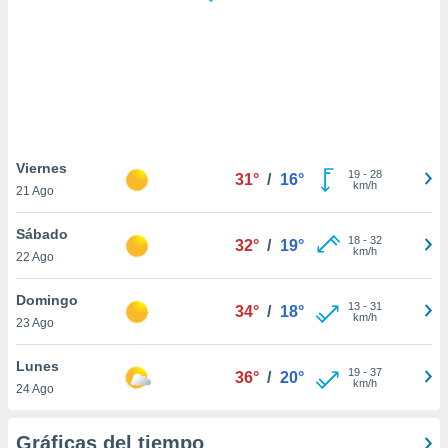
ste abono
 botón
.
nto,
cios
kies,
Viernes
19
-
28
ores únicos
31°
/
16°
km/h
21 Ago
as similares
nar,
Sábado
rocesar
18
-
32
32°
/
19°
km/h
onales como
22 Ago
 este sitio
recciones IP
Domingo
13
-
31
34°
/
18°
ficadores de
km/h
23 Ago
 posible
s
Lunes
 traten tus
19
-
37
36°
/
20°
km/h
nales en
24 Ago
 interés
go a lo que
Gráficas del tiempo
nerte. Para