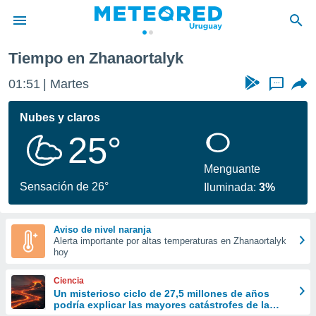
Tiempo en Zhanaortalyk
privacidad
01:51
Martes
...
o de
om.uy
com.uy) ha
Nubes y claros
ado por
25°
es para
ue la
 que se
Menguante
e calidad.
Sensación de 26°
Iluminada:
3%
eder a este
ediante las
opciones:
Aviso de nivel naranja
Alerta importante por altas temperaturas en Zhanaortalyk
ookies y
hoy
e forma
Ciencia
d digital
Un misterioso ciclo de 27,5 millones de años
podría explicar las mayores catástrofes de la
ada, basada