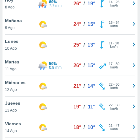
80%
ublicidad y
14
-
26
26°
/
19°
7.7 mm
km/h
8 Ago
do en
 mismo.
Mañana
15
-
34
24°
/
15°
sultar más
km/h
9 Ago
 en nuestra
 Cookies
y
Lunes
11
-
20
ualquier
25°
/
13°
km/h
10 Ago
ento
 botón
Martes
50%
17
-
39
26°
/
15°
ación de
0.8 mm
km/h
11 Ago
kies
 disponible
Miércoles
22
-
50
e nuestra
21°
/
14°
km/h
12 Ago
.
Jueves
IVAMENTE,
22
-
50
19°
/
11°
km/h
13 Ago
as
Viernes
21
-
47
18°
/
10°
 a cookies
km/h
14 Ago
 no aceptar