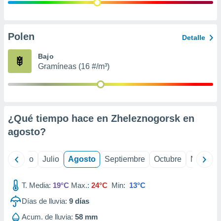
ados con el
 seleccionar
o.
calización
Polen
Detalle
precisa e
ión mediante
Bajo
Gramíneas (16 #/m³)
, publicidad
dos,
 publicidad
,
¿Qué tiempo hace en Zheleznogorsk en
ón de
 desarrollo
agosto
?
s.
tros 1199
yo
Junio
Julio
Agosto
Septiembre
Octubre
Noviemb
ios
T. Media:
19°C
Max.:
24°C
Min:
13°C
Días de lluvia:
9
días
Acum. de lluvia:
58 mm