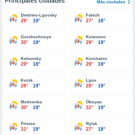
Principales ciudades
Más ciudades
Dmitriev-Lgovsky
Fatezh
26°
19°
27°
18°
Gorshechnoye
Korenevo
30°
19°
29°
19°
Kshensky
Kurchatov
29°
18°
29°
19°
Kursk
Lgov
28°
19°
28°
19°
Medvenka
Oboyan
30°
19°
32°
19°
Pristen
Rylsk
31°
19°
27°
18°