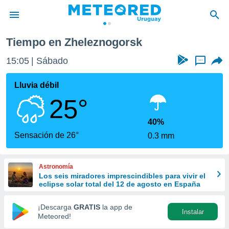
Tiempo en Zheleznogorsk
privacidad
15:05
Sábado
...
o de
om.uy
com.uy) ha
Lluvia débil
ado por
25°
es para
ue la
 que se
40%
e calidad.
Sensación de 26°
0.3 mm
eder a este
ediante las
opciones:
Astronomía
Los seis miradores imprescindibles para vivir el
ookies y
eclipse solar total del 12 de agosto en España
e forma
¡Descarga
GRATIS
la app de
Instalar
d digital
Meteored!
ada, basada