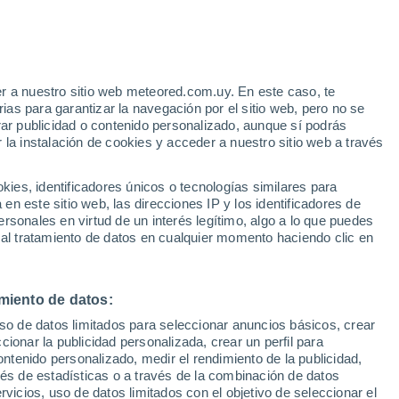
r a nuestro sitio web meteored.com.uy. En este caso, te
/h
as para garantizar la navegación por el sitio web, pero no se
rar publicidad o contenido personalizado, aunque sí podrás
 la instalación de cookies y acceder a nuestro sitio web a través
es, identificadores únicos o tecnologías similares para
edes
n este sitio web, las direcciones IP y los identificadores de
rsonales en virtud de un interés legítimo, algo a lo que puedes
Radar de lluvia
Satélites
Modelos
 al tratamiento de datos en cualquier momento haciendo clic en
miento de datos:
omingo
Lunes
Martes
Miércoles
uso de datos limitados para seleccionar anuncios básicos, crear
9 Ago
10 Ago
11 Ago
12 Ago
ccionar la publicidad personalizada, crear un perfil para
ontenido personalizado, medir el rendimiento de la publicidad,
vés de estadísticas o a través de la combinación de datos
rvicios, uso de datos limitados con el objetivo de seleccionar el