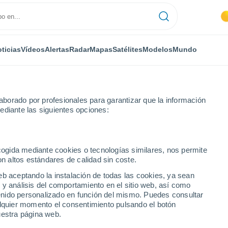
ticias
Vídeos
Alertas
Radar
Mapas
Satélites
Modelos
Mundo
borado por profesionales para garantizar que la información
ediante las siguientes opciones:
en
ecogida mediante cookies o tecnologías similares, nos permite
on altos estándares de calidad sin coste.
n
eb aceptando la instalación de todas las cookies, ya sean
 y análisis del comportamiento en el sitio web, así como
...
ntenido personalizado en función del mismo. Puedes consultar
alquier momento el consentimiento pulsando el botón
Por hora
uestra página web.
Intervalos nubosos en las
próximas horas