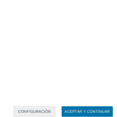
Calendario lunar
Lun
Mar
Mié
Jue
Vie
Sáb
Dom
6
7
8
9
10
11
12
13
14
15
16
17
18
19
CONFIGURACIÓN
ACEPTAR Y CONTINUAR