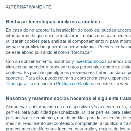
26°
ALTERNATIVAMENTE,
Rechazar tecnologías similares a cookies
Oeste
En caso de no aceptar la instalación de cookies, puedes accede
Sensación de 26°
16
-
37 km
informamos de que solo se instalarán cookies que sean necesari
utilizarán cookies para analizar el comportamiento ni para most
visualizar publicidad general no personalizada. Puedes rechazar
de este abono pulsando el botón "Rechazar".
Ocio
Amantes de las emociones fuertes: estas
Con su consentimiento, nosotros y
nuestros socios
usamos cooki
actividades mundiales están hechas para ust
almacenar, acceder y procesar datos personales como su visita e
cookies. Es posible que algunos proveedores traten tus datos pe
Tiempo 1 - 7 días
Actualidad
Mapa de nubosidad
oponerte. Para ello, puede retirar su consentimiento u oponerse
"Configurar"
o en nuestra
Política de Cookies
en este sitio web.
Nosotros y nuestros socios hacemos el siguiente trata
Mañana
Sábado
D
Hoy
Almacenar la información en un dispositivo y/o acceder a ella, 
7 Ago
8 Ago
6 Ago
perfiles para publicidad personalizada, utilizar perfiles para sele
personalizar el contenido, uso de perfiles para la selección de c
medir el rendimiento del contenido, comprender al público a tra
procedentes de diferentes fuentes, desarrollo y mejora de los se