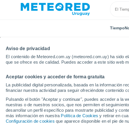
Tiempo
No
Aviso de privacidad
El contenido de Meteored.com.uy (meteored.com.uy) ha sido ela
que se ofrece es de calidad. Puedes acceder a este sitio web m
Aceptar cookies y acceder de forma gratuita
Inicio
Alemania
Renania-Palatinado
Zweibrück
La publicidad digital personalizada, basada en la información r
financiar nuestra actividad para seguir ofreciéndote contenido c
Tiempo en Zweibrücke
Pulsando el botón "Aceptar y continuar", puedes acceder a la w
nuestras o de nuestros socios, que nos permiten el seguimiento
13:52
Jueves
desarrollar un perfil específico para mostrarte publicidad y co
más información en nuestra
Política de Cookies
y retirar en cu
Configuración de cookies
que aparece disponible en el pie de n
Soleado