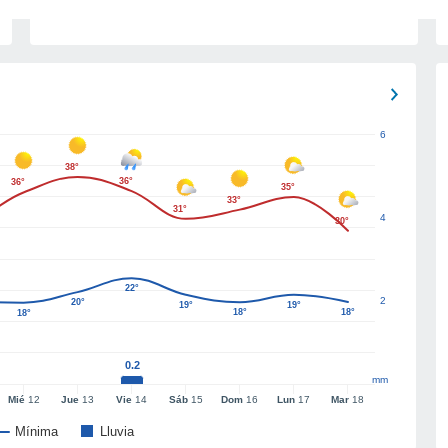
6
38°
36°
36°
35°
33°
31°
4
30°
22°
2
20°
19°
19°
18°
18°
18°
0.2
mm
Mié
12
Jue
13
Vie
14
Sáb
15
Dom
16
Lun
17
Mar
18
Mínima
Lluvia