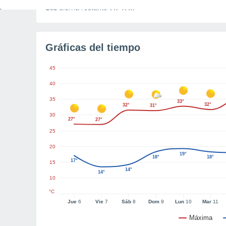
Luz diurna restante
7h 47m
Gráficas del tiempo
45
40
35
33°
32°
32°
31°
30
27°
27°
25
20
19°
18°
18°
17°
15
14°
14°
10
°C
Jue
6
Vie
7
Sáb
8
Dom
9
Lun
10
Mar
11
Máxima