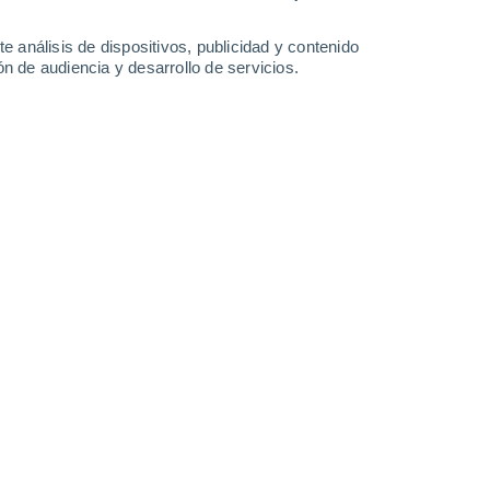
31°
/
18°
33°
/
19°
32°
/
18°
36°
/
18°
e análisis de dispositivos, publicidad y contenido
n de audiencia y desarrollo de servicios.
-
32
km/h
17
-
39
km/h
13
-
33
km/h
14
-
30
km/h
osto
Oeste
7 Alto
16
-
37 km/h
FPS:
15-25
Oeste
6 Alto
17
-
39 km/h
FPS:
15-25
Noroeste
4 Medio
19
-
42 km/h
FPS:
6-10
Noroeste
3 Medio
19
-
43 km/h
FPS:
6-10