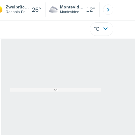
Zweibrücken
Montevideo
Maldonad
26°
12°
Renania-Palatinado
Montevideo
Maldonado
°C