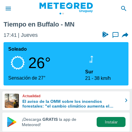
Tiempo en Buffalo - MN
privacidad
17:41
Jueves
...
o de
om.uy
com.uy) ha
Soleado
ado por
26°
es para
ue la
 que se
Sur
e calidad.
Sensación de 27°
21
38 km/h
eder a este
ediante las
opciones:
Actualidad
El aviso de la OMM sobre los incendios
ookies y
forestales: "el cambio climático aumenta el
e forma
riesgo, pero no es el único culpable
¡Descarga
GRATIS
la app de
Instalar
d digital
Meteored!
ada, basada