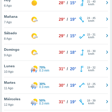
ublicidad y
21
-
40
28°
/
15°
km/h
6 Ago
do en
 mismo.
Mañana
24
-
45
29°
/
19°
sultar más
km/h
7 Ago
 en nuestra
 Cookies
y
Sábado
15
-
31
ualquier
29°
/
15°
km/h
8 Ago
ento
 botón
Domingo
15
-
30
30°
/
18°
ación de
km/h
9 Ago
kies
 disponible
Lunes
70%
19
-
32
e nuestra
31°
/
20°
0.3 mm
km/h
10 Ago
.
Martes
IVAMENTE,
30%
12
-
25
30°
/
19°
0.3 mm
km/h
11 Ago
as
Miércoles
50%
18
-
39
31°
/
19°
 a cookies
0.3 mm
km/h
12 Ago
 no aceptar