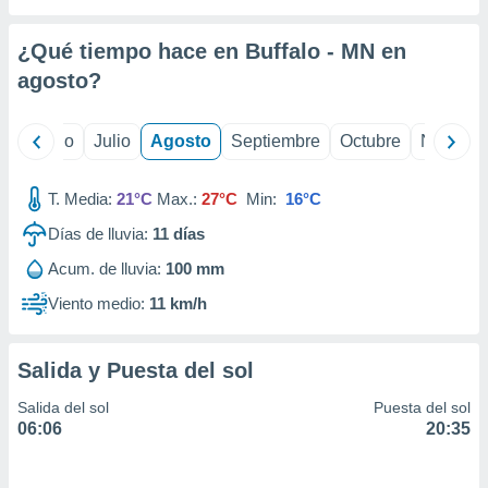
ados con el
 seleccionar
o.
¿Qué tiempo hace en Buffalo - MN en
calización
agosto
?
precisa e
ión mediante
yo
Junio
Julio
Agosto
Septiembre
Octubre
Noviemb
, publicidad
T. Media:
21°C
Max.:
27°C
Min:
16°C
dos,
 publicidad
Días de lluvia:
11
días
,
ón de
Acum. de lluvia:
100 mm
 desarrollo
Viento medio:
11 km/h
s.
tros 1199
ios
Salida y Puesta del sol
Salida del sol
Puesta del sol
06:06
20:35