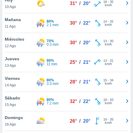
ublicidad y
18
-
35
31°
/
20°
km/h
10 Ago
do en
 mismo.
Mañana
80%
14
-
32
30°
/
22°
sultar más
2.1 mm
km/h
11 Ago
 en nuestra
 Cookies
y
Miércoles
70%
13
-
30
ualquier
30°
/
20°
0.3 mm
km/h
12 Ago
ento
 botón
Jueves
90%
13
-
31
25°
/
21°
ación de
11 mm
km/h
13 Ago
kies
 disponible
Viernes
80%
15
-
34
e nuestra
28°
/
21°
3.3 mm
km/h
14 Ago
.
Sábado
IVAMENTE,
80%
18
-
43
32°
/
22°
7.2 mm
km/h
15 Ago
as
Domingo
16
-
35
26°
/
20°
 a cookies
km/h
16 Ago
 no aceptar