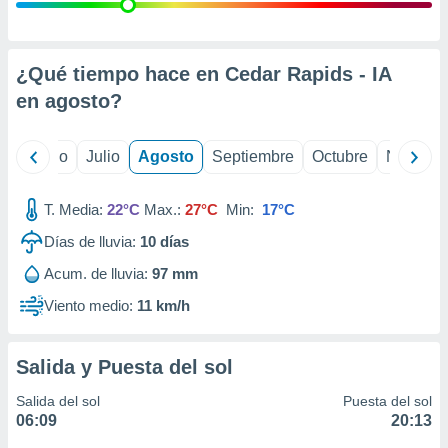
ados con el
 seleccionar
o.
calización
¿Qué tiempo hace en Cedar Rapids - IA
precisa e
en
agosto
?
ión mediante
, publicidad
yo
Junio
Julio
Agosto
Septiembre
Octubre
Noviemb
dos,
 publicidad
T. Media:
22°C
Max.:
27°C
Min:
17°C
,
Días de lluvia:
10
días
ón de
 desarrollo
Acum. de lluvia:
97 mm
s.
Viento medio:
11 km/h
tros 1199
ios
Salida y Puesta del sol
Salida del sol
Puesta del sol
06:09
20:13