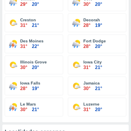
29°
20°
30°
20°
Creston
Decorah
31°
21°
28°
19°
Des Moines
Fort Dodge
31°
22°
28°
20°
Illinois Grove
Iowa City
30°
20°
31°
21°
Iowa Falls
Jamaica
28°
19°
30°
21°
Le Mars
Luzerne
30°
21°
31°
20°