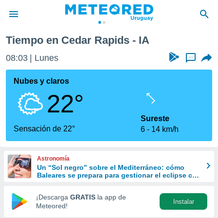
Tiempo en Cedar Rapids - IA
privacidad
08:03
Lunes
...
o de
om.uy
com.uy) ha
Nubes y claros
ado por
22°
es para
ue la
 que se
Sureste
e calidad.
Sensación de 22°
6
14 km/h
eder a este
ediante las
opciones:
Astronomía
Un “Sol negro” sobre el Mediterráneo: cómo
ookies y
Baleares se prepara para gestionar el eclipse con
e forma
turismo responsable
¡Descarga
GRATIS
la app de
Instalar
d digital
Meteored!
ada, basada