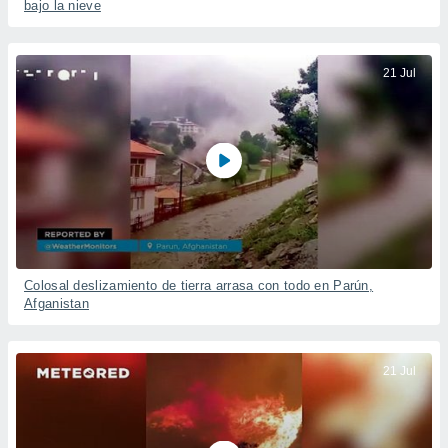
bajo la nieve
21 Jul
Colosal deslizamiento de tierra arrasa con todo en Parún,
Afganistan
21 Jul