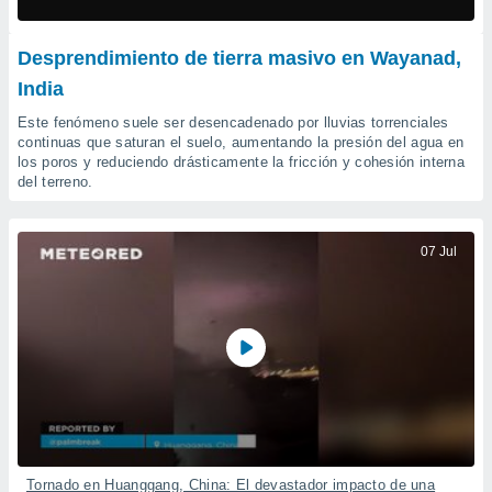
mación
ediante
ecnologías
Desprendimiento de tierra masivo en Wayanad,
nos permite
India
estra
ara seguir
Este fenómeno suele ser desencadenado por lluvias torrenciales
e contenido
ACEPTAR
continuas que saturan el suelo, aumentando la presión del agua en
stándares
Y
los poros y reduciendo drásticamente la fricción y cohesión interna
sin coste.
del terreno.
CONTINUAR
 botón
continuar",
CONFIGURACIÓN
der a la
07 Jul
ndo la
 de todas
, ya sean
de nuestros
 nos
 y análisis
tamiento en
b, así como
un perfil
para
Tornado en Huanggang, China: El devastador impacto de una