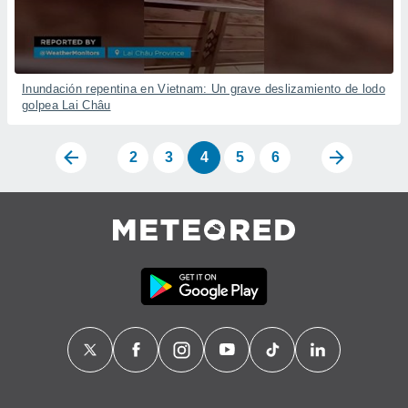
Inundación repentina en Vietnam: Un grave deslizamiento de lodo
golpea Lai Châu
2
3
4
5
6