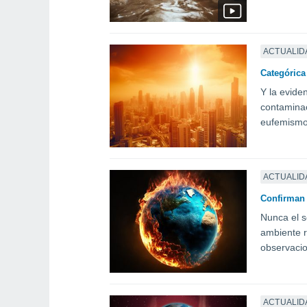
ACTUALID
Categórica
Y la evide
contaminac
eufemismo
ACTUALID
Confirman q
Nunca el s
ambiente r
observaci
ACTUALID