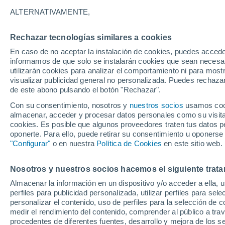
Actualmente es
editor de contenidos y pre
ALTERNATIVAMENTE,
pertenecientes a la internacional
Paramount
este informativo.
Rechazar tecnologías similares a cookies
También es
redactor de contenidos
para lo
En caso de no aceptar la instalación de cookies, puedes accede
informamos de que solo se instalarán cookies que sean necesari
Fuera del ámbito laboral, Alejandro integra 
utilizarán cookies para analizar el comportamiento ni para most
visualizar publicidad general no personalizada. Puedes rechazar
Es una persona que
disfruta mucho de la n
de este abono pulsando el botón "Rechazar".
Con su consentimiento, nosotros y
nuestros socios
usamos cooki
almacenar, acceder y procesar datos personales como su visita e
Artículos de Alejandro Sepúl
cookies. Es posible que algunos proveedores traten tus datos pe
oponerte. Para ello, puede retirar su consentimiento u oponerse
"Configurar"
o en nuestra
Política de Cookies
en este sitio web.
CIENCIA
¿A quién p
Nosotros y nuestros socios hacemos el siguiente trata
El contine
Almacenar la información en un dispositivo y/o acceder a ella, 
perfiles para publicidad personalizada, utilizar perfiles para sele
extractivi
personalizar el contenido, uso de perfiles para la selección de c
medir el rendimiento del contenido, comprender al público a tra
procedentes de diferentes fuentes, desarrollo y mejora de los se