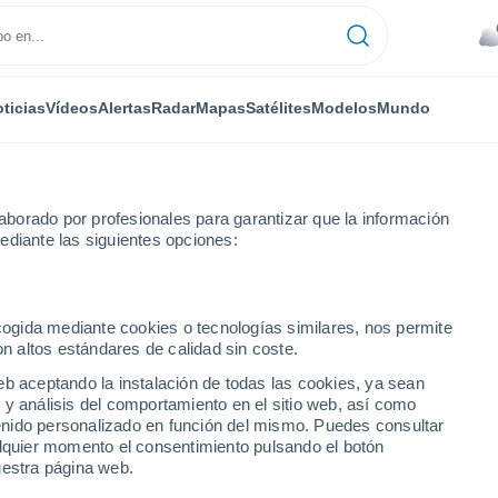
ticias
Vídeos
Alertas
Radar
Mapas
Satélites
Modelos
Mundo
IPO
MEDIOS
TRABAJA
borado por profesionales para garantizar que la información
eda
ediante las siguientes opciones:
veda
ecogida mediante cookies o tecnologías similares, nos permite
on altos estándares de calidad sin coste.
os
eb aceptando la instalación de todas las cookies, ya sean
 y análisis del comportamiento en el sitio web, así como
ntenido personalizado en función del mismo. Puedes consultar
alquier momento el consentimiento pulsando el botón
icenciado en comunicación social con 20 años de experiencia en 
uestra página web.
 informes del tiempo emitidos por Televisión Nacional de Chile (TVN) d