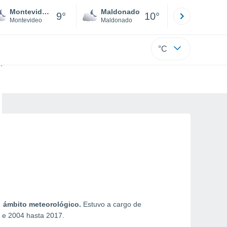
Montevideo
Maldonado
Paysandú
9°
10°
Montevideo
Maldonado
Paysandú
°C
el ámbito meteorológico.
Estuvo a cargo de
esde 2004 hasta 2017.