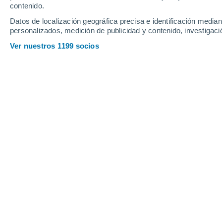
contenido.
CIENCIA
Datos de localización geográfica precisa e identificación mediant
personalizados, medición de publicidad y contenido, investigació
¡Hasta 100
Ver nuestros 1199 socios
Los micro 
contengan,
envases pl
CIENCIA
¿Qué pasarí
El alza so
criósfera. 
ACTUALID
Confirmado: