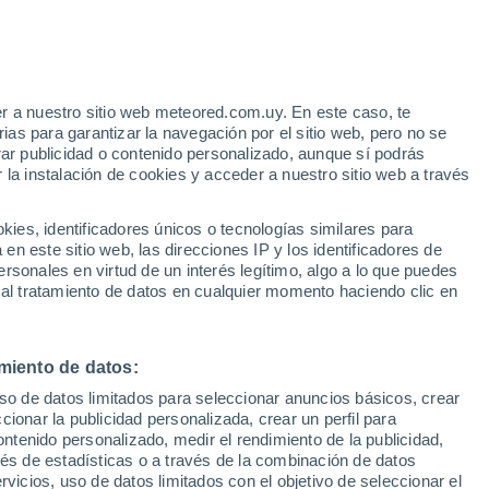
sentador de los informes del tiempo en el canal de TV
Chilevisión
. Además es
creador
de la sección
Alerta Climática
de
CHVNoticias
y
s portales web y las redes sociales de estos medios.
r a nuestro sitio web meteored.com.uy. En este caso, te
as para garantizar la navegación por el sitio web, pero no se
la ONG
Ciudadanos y Clima
y es el representante de
Chile
en la agrupac
rar publicidad o contenido personalizado, aunque sí podrás
 la instalación de cookies y acceder a nuestro sitio web a través
aturaleza y su defensa
.
es, identificadores únicos o tecnologías similares para
n este sitio web, las direcciones IP y los identificadores de
veda
rsonales en virtud de un interés legítimo, algo a lo que puedes
 al tratamiento de datos en cualquier momento haciendo clic en
ertenece la Antártica? Estos son los países que reclaman soberanía
miento de datos:
nte más frío, seco y ventoso del planeta representa la mayor reserva d
uso de datos limitados para seleccionar anuncios básicos, crear
ccionar la publicidad personalizada, crear un perfil para
smo así como las intervenciones militares, ya que se trata de una reserva
ontenido personalizado, medir el rendimiento de la publicidad,
vés de estadísticas o a través de la combinación de datos
rvicios, uso de datos limitados con el objetivo de seleccionar el