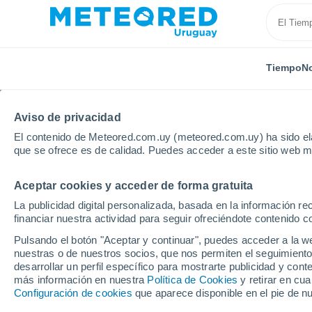
Tiempo
No
SOBRE NOSOTROS
PRODUCTOS
EMPRESA
EQU
Aviso de privacidad
El contenido de Meteored.com.uy (meteored.com.uy) ha sido ela
Inicio
Sobre nosotros
Equipo
Alejandro Sepúlv
que se ofrece es de calidad. Puedes acceder a este sitio web m
Aceptar cookies y acceder de forma gratuita
Alejandro Sepúl
La publicidad digital personalizada, basada en la información r
financiar nuestra actividad para seguir ofreciéndote contenido c
Periodista científico -
16 artícul
Pulsando el botón "Aceptar y continuar", puedes acceder a la w
nuestras o de nuestros socios, que nos permiten el seguimiento
desarrollar un perfil específico para mostrarte publicidad y co
más información en nuestra
Política de Cookies
y retirar en cu
Alejandro Sepúlveda Jara es
periodista y l
Configuración de cookies
que aparece disponible en el pie de n
la edición periodística y la redacción de los