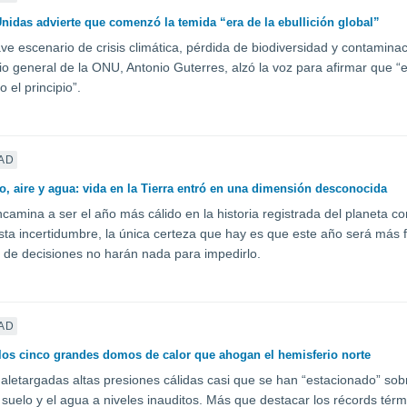
nidas advierte que comenzó la temida “era de la ebullición global”
ave escenario de crisis climática, pérdida de biodiversidad y contamina
rio general de la ONU, Antonio Guterres, alzó la voz para afirmar que “e
o el principio”.
AD
o, aire y agua: vida en la Tierra entró en una dimensión desconocida
camina a ser el año más cálido en la historia registrada del planeta
sta incertidumbre, la única certeza que hay es que este año será más 
de decisiones no harán nada para impedirlo.
AD
los cinco grandes domos de calor que ahogan el hemisferio norte
 aletargadas altas presiones cálidas casi que se han “estacionado” so
el suelo y el agua a niveles inauditos. Más que destacar los récords tér