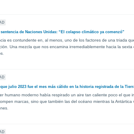
AD
 sentencia de Naciones Unidas: “El colapso climático ya comenzó”
ncia es contundente en, al menos, uno de los factores de una triada que 
ión. Una mezcla que nos encamina irremediablemente hacia la sexta ex
s.
AD
ue julio 2023 fue el mes más cálido en la historia registrada de la Tierr
er humano moderno había respirado un aire tan caliente poco el que in
ompen marcas, sino que también las del océano mientras la Antártica 
ones.
AD