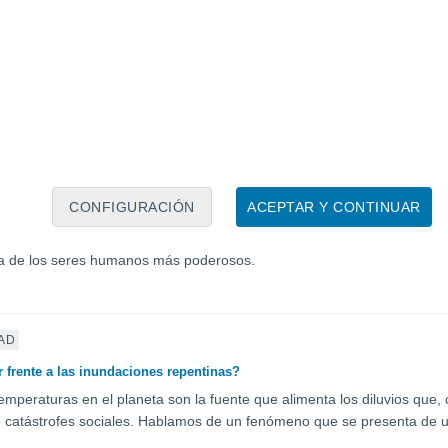
icos en las nubes amenazan afectar el clima del planeta
os diminutos están en nuestra sangre, en los océanos, en el aire, en la l
 la formación nubosidad. ¿Cómo son capaces de formar nubes aumenta
AD
 climática en la Antártica llevaría a la extinción al pingüino emperador
CONFIGURACIÓN
ACEPTAR Y CONTINUAR
as inundaciones, derrumbes, olas de calor, marejadas, etc, se suceden a
 debido a la pérdida de biodiversidad marcha también a pasos agigant
ia de los seres humanos más poderosos.
AD
 frente a las inundaciones repentinas?
temperaturas en el planeta son la fuente que alimenta los diluvios que
 catástrofes sociales. Hablamos de un fenómeno que se presenta de 