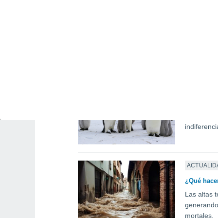
Microplást
Los plástic
ayudando a
ACTUALID
Emergencia
Mientras l
emergencia
indiferenc
ACTUALID
¿Qué hacer
Las altas 
generando
mortales.