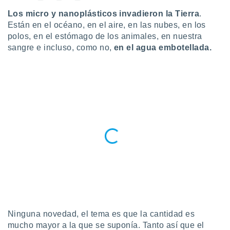
ublicidad y
Los micro y nanoplásticos invadieron la Tierra
.
do en
Están en el océano, en el aire, en las nubes, en los
 mismo.
polos, en el estómago de los animales, en nuestra
sultar más
sangre e incluso, como no,
en el agua embotellada.
 en nuestra
 Cookies
y
ualquier
ento
 botón
ación de
kies
 disponible
e nuestra
.
IVAMENTE,
as
 a cookies
Ninguna novedad, el tema es que la cantidad es
 no aceptar
mucho mayor a la que se suponía. Tanto así que el