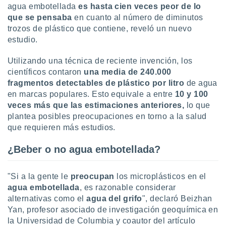
ón de
agua embotellada
es hasta cien veces peor de lo
uedes
que se pensaba
en cuanto al número de diminutos
uestro sitio
trozos de plástico que contiene, reveló un nuevo
ed.com.uy.
estudio.
o, te
 de que
talarán
Utilizando una técnica de reciente invención, los
e sean
científicos contaron
una media de 240.000
para
fragmentos detectables de plástico por litro
de agua
a
en marcas populares. Esto equivale a entre
10 y 100
por el sitio
veces más que las estimaciones anteriores,
lo que
o se
plantea posibles preocupaciones en torno a la salud
cookies para
que requieren más estudios.
nto ni para
licidad o
¿Beber o no agua embotellada?
ado, aunque
sualizar
"Si a la gente le
preocupan
los microplásticos en el
general no
agua embotellada
, es razonable considerar
ada. Puedes
alternativas como el
agua del grifo
", declaró Beizhan
 instalación
Yan, profesor asociado de investigación geoquímica en
y acceder a
la Universidad de Columbia y coautor del artículo
io web a