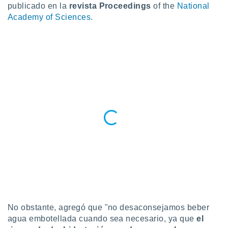
publicado en la
revista Proceedings
of the
National
ste abono
 botón
Academy of Sciences.
.
nto,
cios
kies,
ores únicos
as similares
nar,
rocesar
onales como
 este sitio
recciones IP
ficadores de
 posible
s
 traten tus
nales en
 interés
No obstante, agregó que "no desaconsejamos beber
go a lo que
agua embotellada cuando sea necesario, ya que
el
nerte. Para