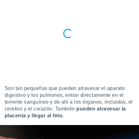
ados con el
 seleccionar
o.
calización
precisa e
ión mediante
, publicidad
dos,
 publicidad
,
ón de
 desarrollo
s.
Son tan pequeñas que pueden atravesar el aparato
digestivo y los pulmones, entrar directamente en el
tros 1199
torrente sanguíneo y de ahí a los órganos, incluidos, el
ios
cerebro y el corazón. También
pueden atravesar la
placenta y llegar al feto.