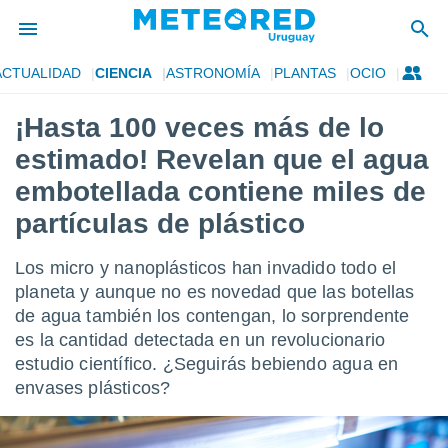
ACTUALIDAD
CIENCIA
ASTRONOMÍA
PLANTAS
OCIO
privacidad
¡Hasta 100 veces más de lo
o de
om.uy
estimado! Revelan que el agua
com.uy) ha
ado por
embotellada contiene miles de
es para
partículas de plástico
ue la
 que se
e calidad.
Los micro y nanoplásticos han invadido todo el
eder a este
planeta y aunque no es novedad que las botellas
ediante las
opciones:
de agua también los contengan, lo sorprendente
es la cantidad detectada en un revolucionario
ookies y
estudio científico. ¿Seguirás bebiendo agua en
e forma
envases plásticos?
d digital
ada, basada