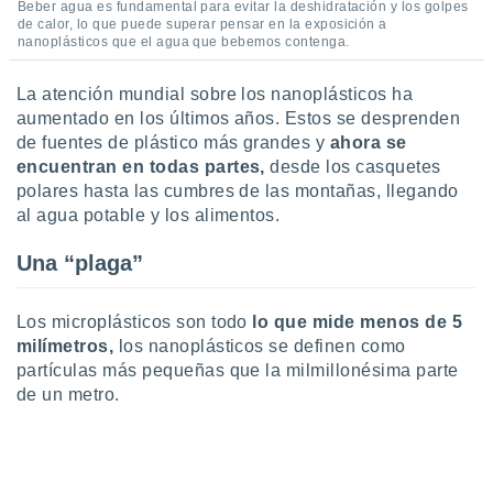
Beber agua es fundamental para evitar la deshidratación y los golpes
ar perfiles
de calor, lo que puede superar pensar en la exposición a
idad
nanoplásticos que el agua que bebemos contenga.
a, utilizar
a
La atención mundial sobre los nanoplásticos ha
 la
aumentado en los últimos años. Estos se desprenden
da, crear un
de fuentes de plástico más grandes y
ahora se
personalizar
encuentran en todas partes,
desde los casquetes
o, uso de
polares hasta las cumbres de las montañas, llegando
a la
al agua potable y los alimentos.
e contenido
do, medir el
Una “plaga”
 de la
medir el
 del
Los microplásticos son todo
lo que mide menos de 5
 comprender
milímetros,
los nanoplásticos se definen como
 través de
s o a través
partículas más pequeñas que la milmillonésima parte
nación de
de un metro.
edentes de
fuentes,
y mejora de
os, uso de