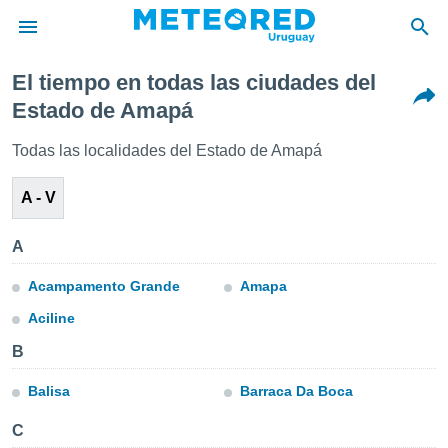
El tiempo en todas las ciudades del
privacidad
Estado de Amapá
o de
om.uy
Todas las localidades del Estado de Amapá
com.uy) ha
ado por
A - V
es para
ue la
 que se
A
e calidad.
eder a este
Acampamento Grande
Amapa
ediante las
opciones:
Aciline
ookies y
B
e forma
Balisa
Barraca Da Boca
d digital
C
ada, basada