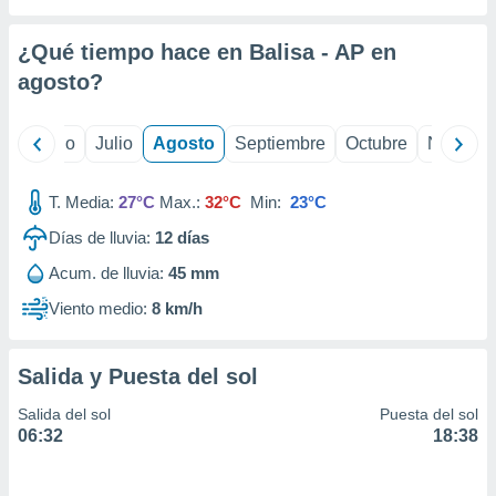
ados con el
 seleccionar
o.
¿Qué tiempo hace en Balisa - AP en
calización
agosto
?
precisa e
ión mediante
yo
Junio
Julio
Agosto
Septiembre
Octubre
Noviemb
, publicidad
T. Media:
27°C
Max.:
32°C
Min:
23°C
dos,
 publicidad
Días de lluvia:
12
días
,
ón de
Acum. de lluvia:
45 mm
 desarrollo
Viento medio:
8 km/h
s.
tros 1199
ios
Salida y Puesta del sol
Salida del sol
Puesta del sol
06:32
18:38