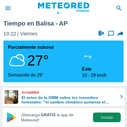
Tiempo en Balisa - AP
privacidad
10:22
Viernes
...
o de
om.uy
com.uy) ha
Parcialmente nuboso
ado por
27°
es para
ue la
 que se
Este
e calidad.
Sensación de 29°
10
29 km/h
eder a este
ediante las
opciones:
Actualidad
El aviso de la OMM sobre los incendios
ookies y
forestales: "el cambio climático aumenta el
e forma
riesgo, pero no es el único culpable
¡Descarga
GRATIS
la app de
Instalar
d digital
Meteored!
ada, basada