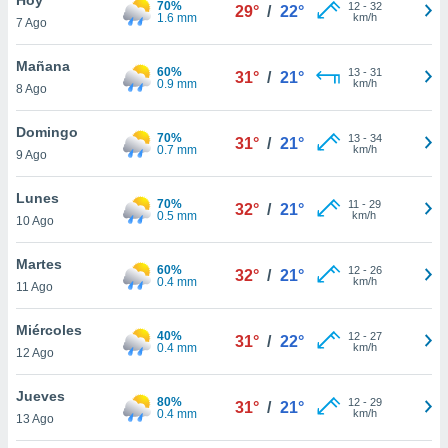
70%
ublicidad y
12
-
32
29°
/
22°
1.6 mm
km/h
7 Ago
do en
 mismo.
Mañana
60%
13
-
31
31°
/
21°
sultar más
0.9 mm
km/h
8 Ago
 en nuestra
 Cookies
y
Domingo
70%
13
-
34
ualquier
31°
/
21°
0.7 mm
km/h
9 Ago
ento
 botón
Lunes
70%
11
-
29
32°
/
21°
ación de
0.5 mm
km/h
10 Ago
kies
 disponible
Martes
60%
12
-
26
e nuestra
32°
/
21°
0.4 mm
km/h
11 Ago
.
Miércoles
IVAMENTE,
40%
12
-
27
31°
/
22°
0.4 mm
km/h
12 Ago
as
Jueves
80%
12
-
29
31°
/
21°
 a cookies
0.4 mm
km/h
13 Ago
 no aceptar