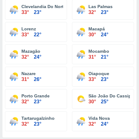
Clevelandia Do Norte
Las Palmas
33°
23°
32°
23°
Lorenz
Macapá
33°
22°
30°
24°
Mazagão
Mocambo
32°
24°
31°
21°
Nazare
Oiapoque
31°
26°
33°
23°
Porto Grande
São João Do Cassipore
32°
23°
30°
25°
Tartarugalzinho
Vida Nova
32°
23°
32°
24°