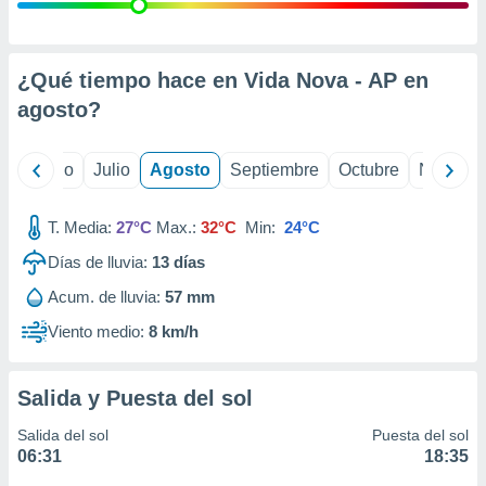
ados con el
 seleccionar
o.
calización
¿Qué tiempo hace en Vida Nova - AP en
precisa e
agosto
?
ión mediante
, publicidad
yo
Junio
Julio
Agosto
Septiembre
Octubre
Noviemb
dos,
 publicidad
T. Media:
27°C
Max.:
32°C
Min:
24°C
,
Días de lluvia:
13
días
ón de
 desarrollo
Acum. de lluvia:
57 mm
s.
Viento medio:
8 km/h
tros 1199
ios
Salida y Puesta del sol
Salida del sol
Puesta del sol
06:31
18:35