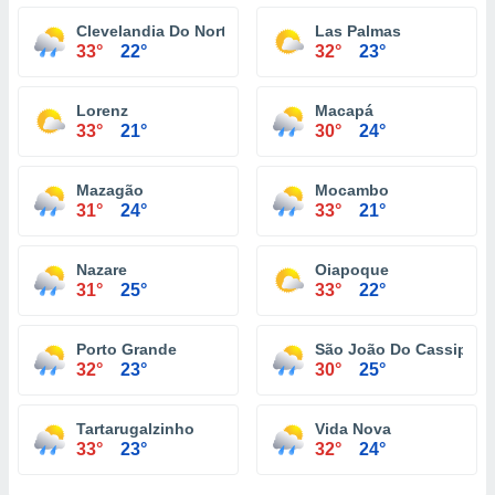
Clevelandia Do Norte
Las Palmas
33°
22°
32°
23°
Lorenz
Macapá
33°
21°
30°
24°
Mazagão
Mocambo
31°
24°
33°
21°
Nazare
Oiapoque
31°
25°
33°
22°
Porto Grande
São João Do Cassipore
32°
23°
30°
25°
Tartarugalzinho
Vida Nova
33°
23°
32°
24°