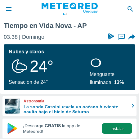
Tiempo en Vida Nova - AP
privacidad
03:38
Domingo
...
o de
om.uy
com.uy) ha
Nubes y claros
ado por
24°
es para
ue la
 que se
Menguante
e calidad.
Sensación de 24°
Iluminada:
13%
eder a este
ediante las
opciones:
Astronomía
La sonda Cassini revela un océano hirviente
ookies y
oculto bajo el hielo de Saturno
e forma
¡Descarga
GRATIS
la app de
Instalar
d digital
Meteored!
ada, basada