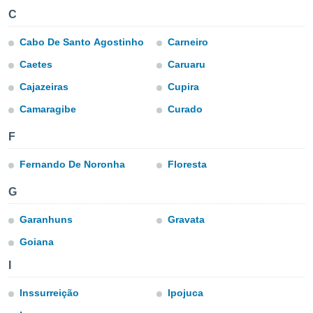
mación
C
ediante
ecnologías
Cabo De Santo Agostinho
Carneiro
nos permite
estra
Caetes
Caruaru
ara seguir
e contenido
Cajazeiras
Cupira
ACEPTAR
stándares
Y
Camaragibe
Curado
sin coste.
CONTINUAR
 botón
F
continuar",
CONFIGURACIÓN
der a la
Fernando De Noronha
Floresta
ndo la
 de todas
G
, ya sean
de nuestros
Garanhuns
Gravata
 nos
Goiana
 y análisis
tamiento en
I
b, así como
un perfil
Inssurreição
Ipojuca
para