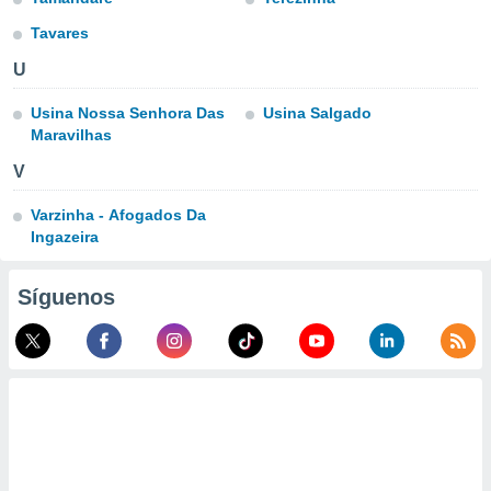
ste abono
Tavares
 botón
.
U
nto,
Usina Nossa Senhora Das
Usina Salgado
Maravilhas
cios
V
kies,
ores únicos
Varzinha - Afogados Da
as similares
nar,
Ingazeira
rocesar
onales como
Síguenos
 este sitio
recciones IP
ficadores de
 posible
s
 traten tus
nales en
 interés
go a lo que
nerte. Para