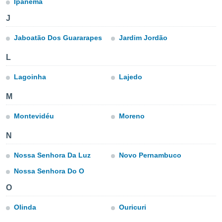
Ipanema
ublicidad y
J
do en
 mismo.
Jaboatão Dos Guararapes
Jardim Jordão
sultar más
 en nuestra
L
 Cookies
y
ualquier
Lagoinha
Lajedo
ento
M
 botón
ación de
Montevidéu
Moreno
kies
 disponible
e nuestra
N
.
Nossa Senhora Da Luz
Novo Pernambuco
IVAMENTE,
Nossa Senhora Do O
O
as
 a cookies
Olinda
Ouricuri
 no aceptar