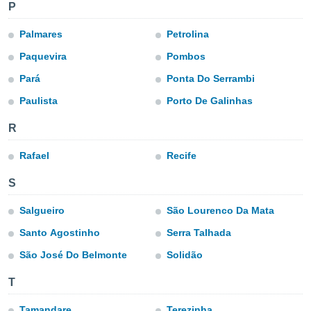
ón de
P
uedes
uestro sitio
Palmares
Petrolina
ed.com.uy.
Paquevira
Pombos
o, te
 de que
Pará
Ponta Do Serrambi
talarán
e sean
Paulista
Porto De Galinhas
para
a
R
por el sitio
o se
Rafael
Recife
cookies para
S
nto ni para
licidad o
Salgueiro
São Lourenco Da Mata
ado, aunque
Santo Agostinho
Serra Talhada
sualizar
general no
São José Do Belmonte
Solidão
ada. Puedes
 instalación
T
y acceder a
io web a
Tamandare
Terezinha