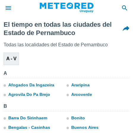
El tiempo en todas las ciudades del
privacidad
Estado de Pernambuco
o de
om.uy
Todas las localidades del Estado de Pernambuco
com.uy) ha
ado por
A - V
es para
ue la
 que se
A
e calidad.
eder a este
Afogados Da Ingazeira
Araripina
ediante las
opciones:
Agrovila Do Pa Brejo
Arcoverde
ookies y
B
e forma
Barra Do Sirinhaem
Bonito
d digital
Bengalas - Casinhas
Buenos Aires
ada, basada