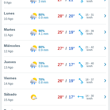
3 mm
km/h
ublicidad y
9 Ago
do en
Lunes
80%
15
-
31
 mismo.
28°
/
20°
0.9 mm
km/h
10 Ago
sultar más
 en nuestra
Martes
 Cookies
y
90%
20
-
39
25°
/
19°
4.1 mm
km/h
ualquier
11 Ago
ento
Miércoles
80%
21
-
42
27°
/
19°
 botón
0.9 mm
km/h
12 Ago
ación de
kies
Jueves
 disponible
70%
20
-
40
27°
/
17°
0.9 mm
km/h
e nuestra
13 Ago
.
Viernes
70%
18
-
37
26°
/
19°
IVAMENTE,
0.8 mm
km/h
14 Ago
Sábado
as
14
-
30
28°
/
17°
km/h
15 Ago
 a cookies
 no aceptar