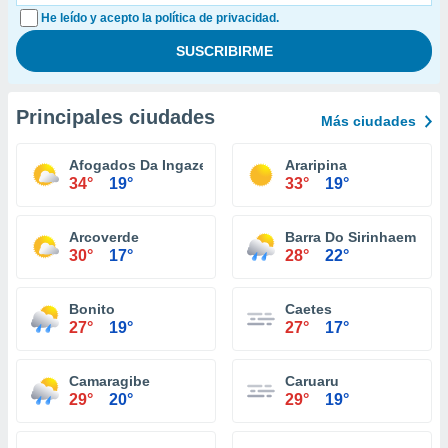
He leído y acepto la política de privacidad.
Principales ciudades
Más ciudades
Afogados Da Ingazeira
Araripina
34°
19°
33°
19°
Arcoverde
Barra Do Sirinhaem
30°
17°
28°
22°
Bonito
Caetes
27°
19°
27°
17°
Camaragibe
Caruaru
29°
20°
29°
19°