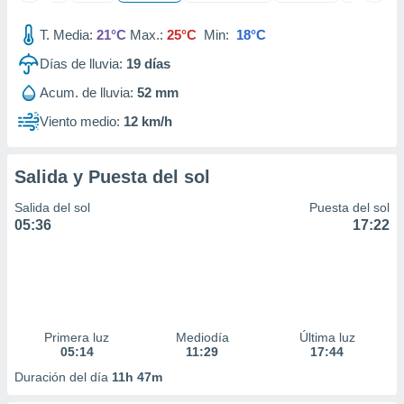
ados con el
 seleccionar
T. Media:
21°C
Max.:
25°C
Min:
18°C
o.
Días de lluvia:
19
días
calización
precisa e
Acum. de lluvia:
52 mm
ión mediante
Viento medio:
12 km/h
, publicidad
dos,
Salida y Puesta del sol
 publicidad
,
Salida del sol
Puesta del sol
ón de
05:36
17:22
 desarrollo
s.
tros 1199
ios
Primera luz
Mediodía
Última luz
05:14
11:29
17:44
Duración del día
11h 47m