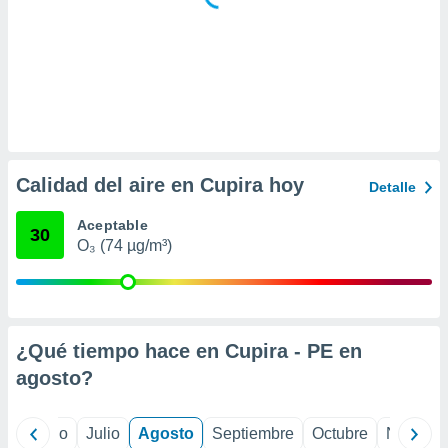
ar perfiles
idad
a, utilizar
a
 la
da, crear un
personalizar
o, uso de
Calidad del aire en Cupira hoy
a la
Detalle
e contenido
do, medir el
Aceptable
30
 de la
O₃ (74 µg/m³)
medir el
 del
 comprender
 través de
s o a través
¿Qué tiempo hace en Cupira - PE en
nación de
edentes de
agosto
?
fuentes,
y mejora de
os, uso de
yo
Junio
Julio
Agosto
Septiembre
Octubre
Noviemb