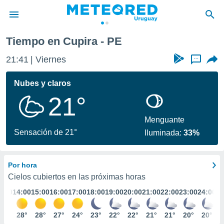
Tiempo en Cupira - PE
privacidad
21:41
Viernes
...
o de
om.uy
com.uy) ha
Nubes y claros
ado por
21°
es para
ue la
 que se
Menguante
e calidad.
Sensación de 21°
Iluminada:
33%
eder a este
ediante las
opciones:
Por hora
ookies y
Cielos cubiertos en las próximas horas
e forma
3:00
14:00
15:00
16:00
17:00
18:00
19:00
20:00
21:00
22:00
23:00
24:00
d digital
28°
28°
28°
27°
24°
23°
22°
22°
21°
21°
20°
20°
ada, basada