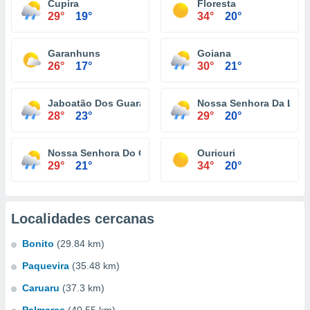
Cupira
Floresta
29°
19°
34°
20°
Garanhuns
Goiana
26°
17°
30°
21°
Jaboatão Dos Guararapes
Nossa Senhora Da Luz
28°
23°
29°
20°
Nossa Senhora Do O
Ouricuri
29°
21°
34°
20°
Localidades cercanas
Bonito
(29.84 km)
Paquevira
(35.48 km)
Caruaru
(37.3 km)