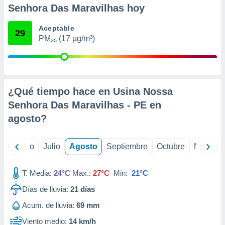
ados con el
Senhora Das Maravilhas hoy
 seleccionar
o.
Aceptable
29
calización
PM₂₅ (17 µg/m³)
precisa e
ión mediante
, publicidad
¿Qué tiempo hace en Usina Nossa
dos,
 publicidad
Senhora Das Maravilhas - PE en
,
agosto
?
ón de
 desarrollo
s.
yo
Junio
Julio
Agosto
Septiembre
Octubre
Noviemb
tros 1199
ios
T. Media:
24°C
Max.:
27°C
Min:
21°C
Días de lluvia:
21
días
Acum. de lluvia:
69 mm
Viento medio:
14 km/h