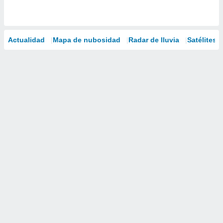
Actualidad
Mapa de nubosidad
Radar de lluvia
Satélites