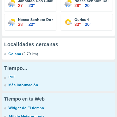
Jaboatão Dos Guararapes
Nossa Senhora Da Luz
27°
23°
28°
20°
Nossa Senhora Do O
Ouricuri
28°
22°
33°
20°
Localidades cercanas
Goiana
(2.79 km)
Tiempo...
PDF
Más información
Tiempo en tu Web
Widget de El tiempo
API de Meteorología