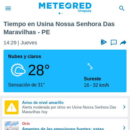
Das Maravilhas
Tiempo en Usina Nossa Senhora Das
privacidad
Maravilhas - PE
o de
om.uy
14:29
Jueves
...
com.uy) ha
ado por
Nubes y claros
es para
ue la
28°
 que se
e calidad.
Sureste
eder a este
Sensación de 31°
ediante las
16
32 km/h
opciones:
ookies y
Aviso de nivel amarillo
e forma
Alerta moderada por otros en Usina Nossa Senhora Das
Maravilhas hoy
d digital
Ocio
ada, basada
Amantes de las emociones fuertes: estas