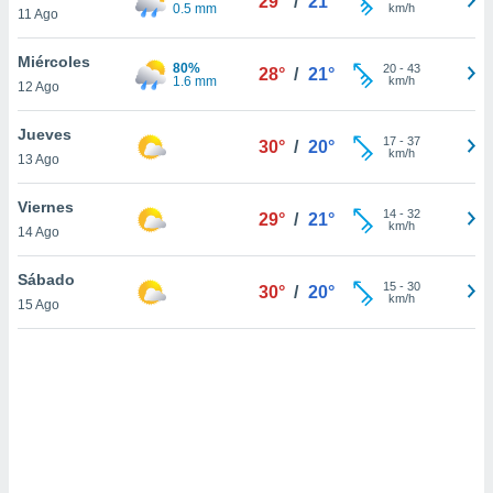
29°
/
21°
ón de
0.5 mm
km/h
11 Ago
uedes
uestro sitio
Miércoles
80%
ed.com.uy.
20
-
43
28°
/
21°
1.6 mm
km/h
12 Ago
o, te
 de que
talarán
Jueves
17
-
37
30°
/
20°
e sean
km/h
13 Ago
para
a
Viernes
14
-
32
por el sitio
29°
/
21°
km/h
14 Ago
o se
cookies para
Sábado
15
-
30
30°
/
20°
nto ni para
km/h
15 Ago
licidad o
ado, aunque
sualizar
general no
ada. Puedes
 instalación
y acceder a
io web a