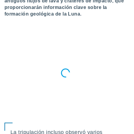
ados con el
antiguos flujos de lava y cráteres de impacto, que
 seleccionar
proporcionarán información clave sobre la
o.
formación geológica de la Luna.
calización
precisa e
ión mediante
, publicidad
dos,
 publicidad
,
ón de
 desarrollo
s.
tros 1199
ios
La tripulación incluso observó varios