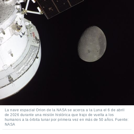
mación
ediante
ecnologías
nos permite
estra
ara seguir
e contenido
ACEPTAR
stándares
Y
sin coste.
CONTINUAR
 botón
continuar",
CONFIGURACIÓN
der a la
ndo la
 de todas
, ya sean
de nuestros
 nos
 y análisis
La nave espacial Orion de la NASA se acerca a la Luna el 6 de abril
tamiento en
de 2026 durante una misión histórica que trajo de vuelta a los
b, así como
humanos a la órbita lunar por primera vez en más de 50 años. Fuente:
un perfil
NASA
para