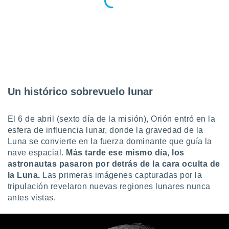
retirar su
ento u
 de datos
er momento
ic en
o en
 Cookies
en
Un histórico sobrevuelo lunar
eb.
y
El 6 de abril (sexto día de la misión), Orión entró en la
socios
esfera de influencia lunar, donde la gravedad de la
el
Luna se convierte en la fuerza dominante que guía la
nave espacial.
Más tarde ese mismo día, los
to de
astronautas pasaron por detrás de la cara oculta de
la Luna.
Las primeras imágenes capturadas por la
la
tripulación revelaron nuevas regiones lunares nunca
 en un
 y/o acceder
antes vistas.
 de datos
ara
 anuncios