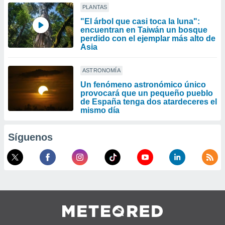
PLANTAS
"El árbol que casi toca la luna":
encuentran en Taiwán un bosque
perdido con el ejemplar más alto de
Asia
ASTRONOMÍA
Un fenómeno astronómico único
provocará que un pequeño pueblo
de España tenga dos atardeceres el
mismo día
Síguenos