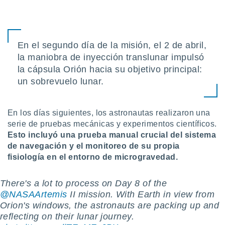
ón de
uedes
uestro sitio
ed.com.uy.
o, te
En el segundo día de la misión, el 2 de abril,
 de que
la maniobra de inyección translunar impulsó
talarán
la cápsula Orión hacia su objetivo principal:
e sean
para
un sobrevuelo lunar.
a
por el sitio
o se
En los días siguientes, los astronautas realizaron una
cookies para
serie de pruebas mecánicas y experimentos científicos.
Esto incluyó una prueba manual crucial del sistema
nto ni para
de navegación y el monitoreo de su propia
licidad o
fisiología en el entorno de microgravedad.
ado, aunque
sualizar
There's a lot to process on Day 8 of the
general no
@NASAArtemis
II mission. With Earth in view from
ada. Puedes
 instalación
Orion's windows, the astronauts are packing up and
y acceder a
reflecting on their lunar journey.
io web a