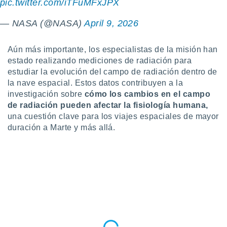
pic.twitter.com/iTFuMFxJPX
ste abono
 botón
— NASA (@NASA)
April 9, 2026
.
Aún más importante, los especialistas de la misión han
nto,
estado realizando mediciones de radiación para
cios
estudiar la evolución del campo de radiación dentro de
kies,
la nave espacial. Estos datos contribuyen a la
ores únicos
investigación sobre
cómo los cambios en el campo
as similares
de radiación pueden afectar la fisiología humana,
nar,
una cuestión clave para los viajes espaciales de mayor
rocesar
duración a Marte y más allá.
onales como
 este sitio
recciones IP
ficadores de
 posible
s
 traten tus
nales en
 interés
go a lo que
nerte. Para