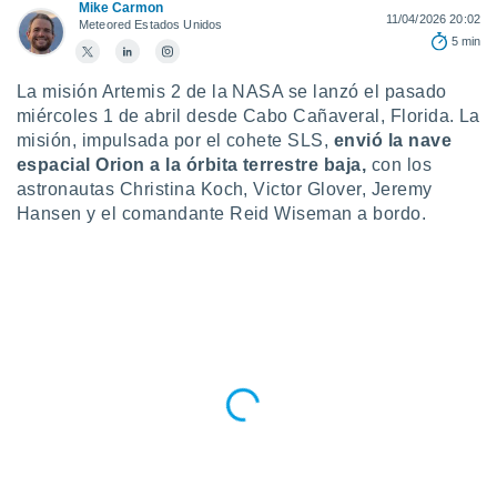
ublicidad y
Mike Carmon
11/04/2026 20:02
Meteored Estados Unidos
5 min
do en
 mismo.
La misión Artemis 2 de la NASA se lanzó el pasado
sultar más
 en nuestra
miércoles 1 de abril desde Cabo Cañaveral, Florida. La
 Cookies
y
misión, impulsada por el cohete SLS,
envió la nave
ualquier
espacial Orion a la órbita terrestre baja,
con los
astronautas Christina Koch, Victor Glover, Jeremy
ento
Hansen y el comandante Reid Wiseman a bordo.
 botón
ación de
kies
 disponible
e nuestra
.
IVAMENTE,
as
 a cookies
 no aceptar