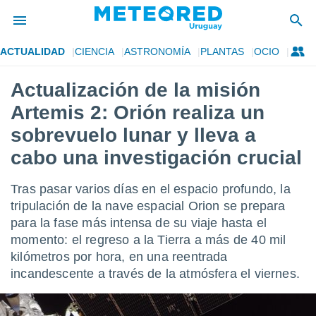
ACTUALIDAD
CIENCIA
ASTRONOMÍA
PLANTAS
OCIO
privacidad
Actualización de la misión
o de
om.uy
Artemis 2: Orión realiza un
com.uy) ha
ado por
sobrevuelo lunar y lleva a
es para
cabo una investigación crucial
ue la
 que se
e calidad.
Tras pasar varios días en el espacio profundo, la
eder a este
tripulación de la nave espacial Orion se prepara
ediante las
opciones:
para la fase más intensa de su viaje hasta el
momento: el regreso a la Tierra a más de 40 mil
ookies y
kilómetros por hora, en una reentrada
e forma
incandescente a través de la atmósfera el viernes.
d digital
ada, basada