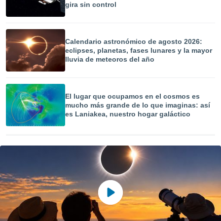
ón de
gira sin control
uedes
uestro sitio
ed.com.uy.
o, te
Calendario astronómico de agosto 2026:
 de que
eclipses, planetas, fases lunares y la mayor
talarán
lluvia de meteoros del año
e sean
para
a
El lugar que ocupamos en el cosmos es
por el sitio
mucho más grande de lo que imaginas: así
o se
es Laniakea, nuestro hogar galáctico
cookies para
nto ni para
licidad o
ado, aunque
sualizar
general no
ada. Puedes
 instalación
y acceder a
io web a