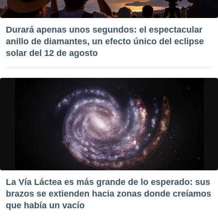
ste abono
 botón
.
Durará apenas unos segundos: el espectacular
anillo de diamantes, un efecto único del eclipse
nto,
solar del 12 de agosto
cios
kies,
ores únicos
as similares
nar,
rocesar
onales como
 este sitio
recciones IP
ficadores de
 posible
s
 traten tus
La Vía Láctea es más grande de lo esperado: sus
nales en
brazos se extienden hacia zonas donde creíamos
 interés
que había un vacío
go a lo que
nerte. Para