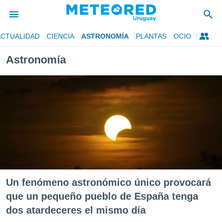
ACTUALIDAD
CIENCIA
ASTRONOMÍA
PLANTAS
OCIO
privacidad
Astronomía
o de
om.uy
com.uy) ha
ado por
es para
ue la
 que se
e calidad.
eder a este
ediante las
opciones:
ookies y
Un fenómeno astronómico único provocará
e forma
que un pequeño pueblo de España tenga
d digital
dos atardeceres el mismo día
ada, basada