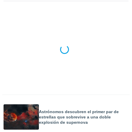
retirar su
ento u
 de datos
er momento
ic en
o en
 Cookies
en
eb.
y
socios
el
to de
la
 en un
Astrónomos descubren el primer par de
 y/o acceder
estrellas que sobrevive a una doble
 de datos
explosión de supernova
ara
 anuncios