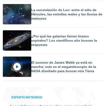
ar perfiles
idad
La constelación de Leo: entre el mito de
a, utilizar
Hércules, las estrellas reales y las lluvias de
a
meteoros
 la
da, crear un
personalizar
¿Por qué las galaxias tienen brazos
o, uso de
espirales? Los científicos aún buscan la
a la
respuesta
e contenido
do, medir el
 de la
medir el
El sucesor de James Webb ya está en
 del
marcha: este es el megatelescopio de la
 comprender
NASA diseñado para buscar otra Tierra
 través de
s o a través
nación de
edentes de
fuentes,
y mejora de
EXPERTO METEORED
os, uso de