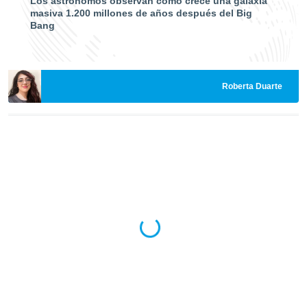
Los astrónomos observan cómo crece una galaxia
ados con el
masiva 1.200 millones de años después del Big
 seleccionar
Bang
o.
calización
precisa e
ión mediante
Roberta Duarte
, publicidad
dos,
 publicidad
,
ón de
 desarrollo
s.
tros 1199
ios