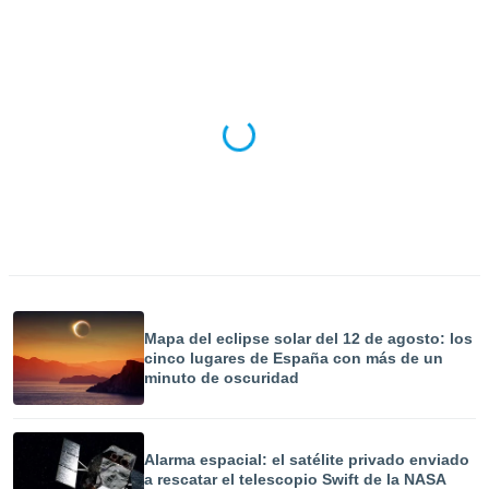
ublicidad y
do en
 mismo.
sultar más
 en nuestra
 Cookies
y
ualquier
ento
 botón
ación de
kies
 disponible
e nuestra
.
Mapa del eclipse solar del 12 de agosto: los
cinco lugares de España con más de un
IVAMENTE,
minuto de oscuridad
as
 a cookies
Alarma espacial: el satélite privado enviado
 no aceptar
a rescatar el telescopio Swift de la NASA