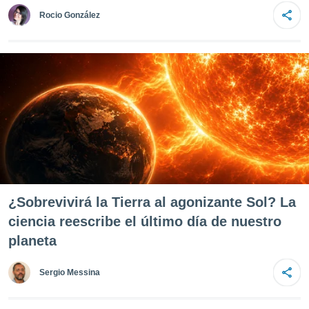
mación
Rocio González
ediante
ecnologías
nos permite
estra
ara seguir
e contenido
ACEPTAR
stándares
Y
sin coste.
CONTINUAR
 botón
continuar",
CONFIGURACIÓN
der a la
ndo la
 de todas
, ya sean
¿Sobrevivirá la Tierra al agonizante Sol? La
de nuestros
ciencia reescribe el último día de nuestro
 nos
planeta
 y análisis
tamiento en
Sergio Messina
b, así como
un perfil
para