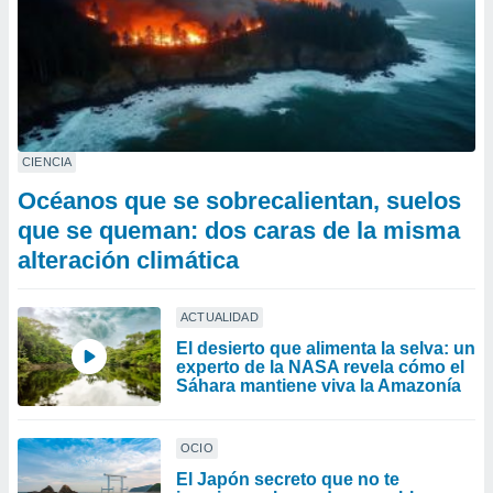
CIENCIA
Océanos que se sobrecalientan, suelos
que se queman: dos caras de la misma
alteración climática
ACTUALIDAD
El desierto que alimenta la selva: un
experto de la NASA revela cómo el
Sáhara mantiene viva la Amazonía
OCIO
El Japón secreto que no te