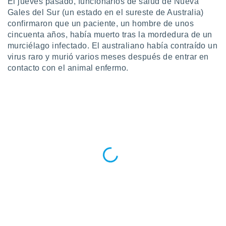
El jueves pasado, funcionarios de salud de Nueva
ublicidad y
Gales del Sur (un estado en el sureste de Australia)
do en
confirmaron que un paciente, un hombre de unos
 mismo.
cincuenta años, había muerto tras la mordedura de un
sultar más
murciélago infectado. El australiano había contraído un
 en nuestra
virus raro y murió varios meses después de entrar en
 Cookies
y
contacto con el animal enfermo.
ualquier
ento
 botón
ación de
kies
 disponible
e nuestra
.
IVAMENTE,
as
 a cookies
 no aceptar