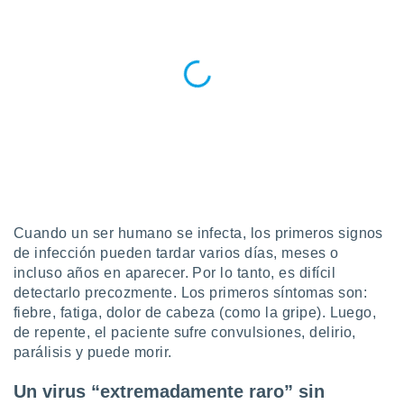
retirar su
ento u
 de datos
er momento
ic en
o en
 Cookies
en
eb.
y
socios
Cuando un ser humano se infecta, los primeros signos
el
de infección pueden tardar varios días, meses o
to de
incluso años en aparecer. Por lo tanto, es difícil
detectarlo precozmente. Los primeros síntomas son:
fiebre, fatiga, dolor de cabeza (como la gripe). Luego,
la
 en un
de repente, el paciente sufre convulsiones, delirio,
 y/o acceder
parálisis y puede morir.
 de datos
ara
Un virus “extremadamente raro” sin
 anuncios