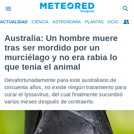
ACTUALIDAD
CIENCIA
ASTRONOMÍA
PLANTAS
OCIO
privacidad
Australia: Un hombre muere
o de
om.uy
tras ser mordido por un
com.uy) ha
ado por
murciélago y no era rabia lo
es para
que tenia el animal
ue la
 que se
e calidad.
Desafortunadamente para este australiano de
eder a este
cincuenta años, no existe ningún tratamiento para
ediante las
opciones:
curar el lyssavirus, del cual finalmente sucumbió
varios meses después de contraerlo.
ookies y
e forma
d digital
ada, basada