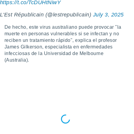
ados con el
https://t.co/TcDUHtNiwY
 seleccionar
o.
L'Est Républicain (@lestrepublicain)
July 3, 2025
calización
precisa e
De hecho, este virus australiano puede provocar "la
ión mediante
muerte en personas vulnerables si se infectan y no
reciben un tratamiento rápido", explica el profesor
, publicidad
James Gilkerson, especialista en enfermedades
infecciosas de la Universidad de Melbourne
dos,
(Australia).
 publicidad
,
ón de
 desarrollo
s.
tros 1199
ios