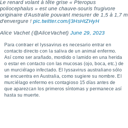
Le renard volant à tête grise « Pteropus
ste abono
poliocephalus » est une chauve-souris frugivore
 botón
originaire d'Australie pouvant mesurer de 1,5 à 1,7 m
.
d'envergure !
pic.twitter.com/j3HsHtZHyH
nto,
Alice Vachet (@AliceVachet)
June 29, 2023
cios
Para contraer el lyssavirus es necesario entrar en
kies,
ores únicos
contacto directo con la saliva de un animal enfermo.
as similares
Así como ser arañado, mordido o lamido en una herida
nar,
o estar en contacto con las mucosas (ojo, boca, etc.) de
rocesar
un murciélago infectado. El lyssavirus australiano sólo
onales como
se encuentra en Australia, como sugiere su nombre. El
 este sitio
murciélago enfermo es contagioso 15 días antes de
recciones IP
que aparezcan los primeros síntomas y permanece así
ficadores de
 posible
hasta su muerte.
s
 traten tus
nales en
 interés
go a lo que
nerte. Para