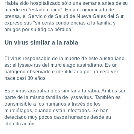
ón de
Había sido hospitalizado sólo una semana antes de su
uedes
muerte en "estado crítico". En un comunicado de
uestro sitio
prensa, el Servicio de Salud de Nueva Gales del Sur
ed.com.uy.
expresó sus "sinceras condolencias a la familia y
o, te
amigos por su trágica pérdida".
 de que
talarán
e sean
Un virus similar a la rabia
para
a
El virus responsable de la muerte de este australiano
por el sitio
o se
es: el lyssavirus del murciélago australiano. Es un
cookies para
patógeno observado e identificado por primera vez
hace casi 30 años.
nto ni para
licidad o
Este virus australiano es similar a la rabia; Ambos son
parte de la misma familia de lyssavirus. También es
ado, aunque
transmisible a los humanos a través de los
sualizar
general no
murciélagos, cuando están infectados. Se han
ada. Puedes
detectado muy pocos casos humanos desde su
 instalación
identificación.
y acceder a
io web a