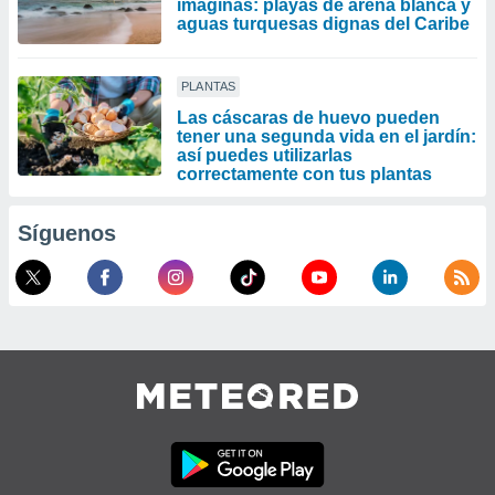
imaginas: playas de arena blanca y
aguas turquesas dignas del Caribe
PLANTAS
Las cáscaras de huevo pueden
tener una segunda vida en el jardín:
así puedes utilizarlas
correctamente con tus plantas
Síguenos