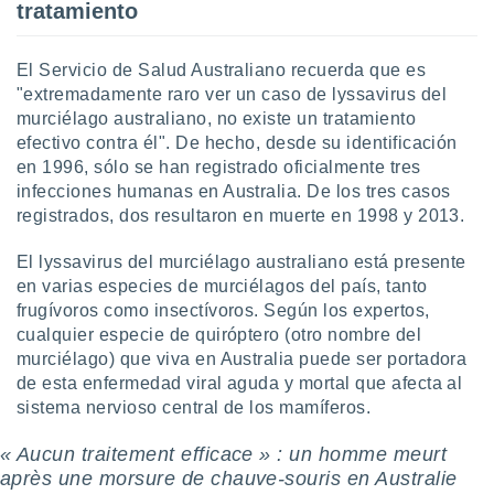
tratamiento
ar perfiles
idad
a, utilizar
El Servicio de Salud Australiano recuerda que es
a
"extremadamente raro ver un caso de lyssavirus del
 la
murciélago australiano, no existe un tratamiento
da, crear un
efectivo contra él". De hecho, desde su identificación
personalizar
en 1996, sólo se han registrado oficialmente tres
o, uso de
infecciones humanas en Australia. De los tres casos
a la
registrados, dos resultaron en muerte en 1998 y 2013.
e contenido
do, medir el
El lyssavirus del murciélago australiano está presente
 de la
en varias especies de murciélagos del país, tanto
medir el
 del
frugívoros como insectívoros. Según los expertos,
 comprender
cualquier especie de quiróptero (otro nombre del
 través de
murciélago) que viva en Australia puede ser portadora
s o a través
de esta enfermedad viral aguda y mortal que afecta al
nación de
sistema nervioso central de los mamíferos.
edentes de
fuentes,
« Aucun traitement efficace » : un homme meurt
y mejora de
os, uso de
après une morsure de chauve-souris en Australie