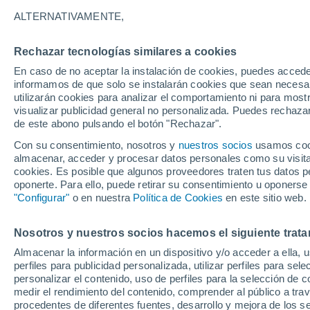
ALTERNATIVAMENTE,
En días fríos y lluviosos tender la ro
especialmente cuando el olor a humed
Rechazar tecnologías similares a cookies
unos sencillos trucos para evitar este
En caso de no aceptar la instalación de cookies, puedes accede
informamos de que solo se instalarán cookies que sean necesari
utilizarán cookies para analizar el comportamiento ni para most
visualizar publicidad general no personalizada. Puedes rechazar
de este abono pulsando el botón "Rechazar".
Con su consentimiento, nosotros y
nuestros socios
usamos cooki
almacenar, acceder y procesar datos personales como su visita e
cookies. Es posible que algunos proveedores traten tus datos pe
oponerte. Para ello, puede retirar su consentimiento u oponerse
"Configurar"
o en nuestra
Política de Cookies
en este sitio web.
Nosotros y nuestros socios hacemos el siguiente trata
Almacenar la información en un dispositivo y/o acceder a ella, 
perfiles para publicidad personalizada, utilizar perfiles para sele
personalizar el contenido, uso de perfiles para la selección de c
medir el rendimiento del contenido, comprender al público a tra
procedentes de diferentes fuentes, desarrollo y mejora de los se