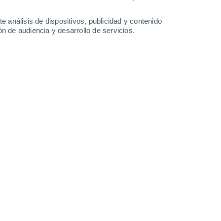
e análisis de dispositivos, publicidad y contenido
n de audiencia y desarrollo de servicios.
es clave para un secado eficiente dentro de casa, ya que evita
24 12:48
5 min
io al aire libre convierten el secado de ropa
te los meses más húmedos
. Aunque colgar
r una solución sencilla, hacerlo sin tomar
able olor a humedad en las prendas, e
.