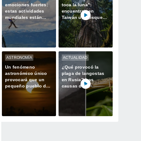
emociones fuertes:
toca la luna":
estas actividades
encuentran en
mundiales están
Taiwán un bosque
hechas para ustedes
perdido con el
ejemplar más alto de
Asia
ASTRONOMÍA
ACTUALIDAD
Un fenómeno
¿Qué provocó la
astronómico único
plaga de langostas
provocará que un
en Rusia? Las
pequeño pueblo de
causas del
España tenga dos
gigantesco enjambre
atardeceres el mismo
que invadió
día
Daguestán