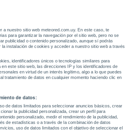
pa en casa puede ser un desafío,
ad invade el ambiente. Te desvelamos
 problema y librarte de olores indeseados.
r a nuestro sitio web meteored.com.uy. En este caso, te
as para garantizar la navegación por el sitio web, pero no se
rar publicidad o contenido personalizado, aunque sí podrás
 la instalación de cookies y acceder a nuestro sitio web a través
es, identificadores únicos o tecnologías similares para
n este sitio web, las direcciones IP y los identificadores de
rsonales en virtud de un interés legítimo, algo a lo que puedes
 al tratamiento de datos en cualquier momento haciendo clic en
miento de datos:
uso de datos limitados para seleccionar anuncios básicos, crear
ccionar la publicidad personalizada, crear un perfil para
ontenido personalizado, medir el rendimiento de la publicidad,
vés de estadísticas o a través de la combinación de datos
rvicios, uso de datos limitados con el objetivo de seleccionar el