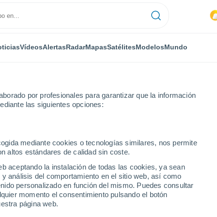
ticias
Vídeos
Alertas
Radar
Mapas
Satélites
Modelos
Mundo
NTAS
OCIO
borado por profesionales para garantizar que la información
ediante las siguientes opciones:
ecogida mediante cookies o tecnologías similares, nos permite
on altos estándares de calidad sin coste.
dentro de casa sin que huela a humedad?
eb aceptando la instalación de todas las cookies, ya sean
 y análisis del comportamiento en el sitio web, así como
ntenido personalizado en función del mismo. Puedes consultar
entro de casa sin que
alquier momento el consentimiento pulsando el botón
uestra página web.