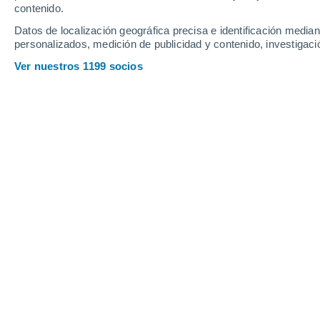
contenido.
Datos de localización geográfica precisa e identificación mediant
personalizados, medición de publicidad y contenido, investigació
Ver nuestros 1199 socios
Un tendedero bien ubicado y con las prendas espaciadas 
olores a humedad y cuida la ropa.
Montse Hidalgo
16/12/20
Meteored España
La
lluvia, el frío o la falta de espac
en interiores en un desafío duran
la colada dentro de casa puede parece
precauciones puede dejar un desagrad
incluso propiciar la aparición de moho