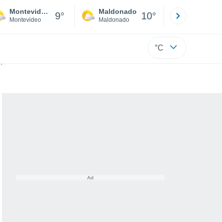
Montevideo
Maldonado
Paysandú
9°
10°
Montevideo
Maldonado
Paysandú
°C