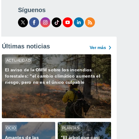
Síguenos
Últimas noticias
Ver más
ACTUALIDAD
El aviso de la OMM sobre los incendios
forestales: "el cambio climático aumenta el
riesgo, pero no es el único culpable
OCIO
PLANTAS
Amantes de las
"El árbol que casi