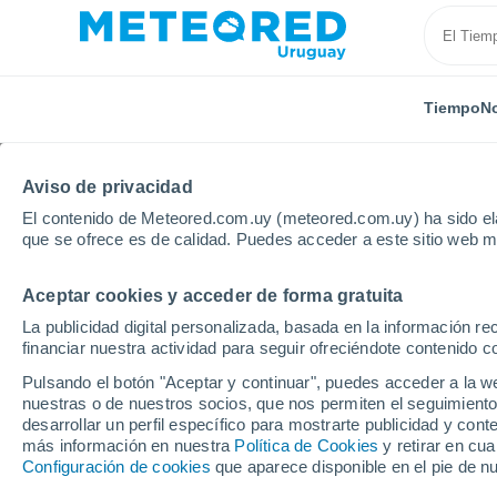
Tiempo
No
TODAS
ACTUALIDAD
CIENCIA
ASTRONOMÍA
PLA
Aviso de privacidad
El contenido de Meteored.com.uy (meteored.com.uy) ha sido ela
que se ofrece es de calidad. Puedes acceder a este sitio web m
Aceptar cookies y acceder de forma gratuita
La publicidad digital personalizada, basada en la información r
financiar nuestra actividad para seguir ofreciéndote contenido c
Inicio
Noticias
Actualidad
¿Cómo secar la ropa 
Pulsando el botón "Aceptar y continuar", puedes acceder a la w
nuestras o de nuestros socios, que nos permiten el seguimiento
desarrollar un perfil específico para mostrarte publicidad y co
¿Cómo secar la ropa d
más información en nuestra
Política de Cookies
y retirar en cu
Configuración de cookies
que aparece disponible en el pie de n
huela a humedad?