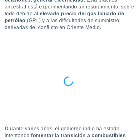
ublicidad y
ancestral está experimentando un resurgimiento, sobre
todo debido al
elevado precio del gas licuado de
do en
 mismo.
petróleo
(GPL) y a las dificultades de suministro
sultar más
derivadas del conflicto en Oriente Medio.
 en nuestra
 Cookies
y
ualquier
ento
 botón
ación de
kies
 disponible
e nuestra
.
IVAMENTE,
as
 a cookies
Durante varios años, el gobierno indio ha estado
intentando
fomentar la transición a combustibles
 no aceptar