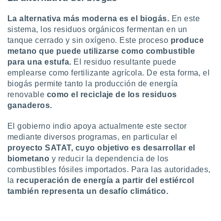
ados con el
 seleccionar
La alternativa más moderna es el biogás.
En este
o.
sistema, los residuos orgánicos fermentan en un
calización
tanque cerrado y sin oxígeno. Este proceso
produce
precisa e
metano que puede utilizarse como combustible
ión mediante
para una estufa.
El residuo resultante puede
, publicidad
emplearse como fertilizante agrícola. De esta forma, el
biogás permite tanto la producción de energía
dos,
renovable
como el reciclaje de los residuos
 publicidad
ganaderos.
,
ón de
El gobierno indio apoya actualmente este sector
 desarrollo
mediante diversos programas, en particular el
s.
proyecto SATAT, cuyo objetivo es desarrollar el
tros 1199
biometano
y reducir la dependencia de los
ios
combustibles fósiles importados. Para las autoridades,
la
recuperación de energía a partir del estiércol
también representa un desafío climático.