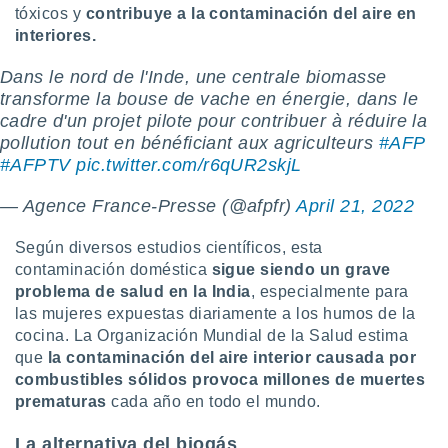
ar perfiles
tóxicos y
contribuye a la contaminación del aire en
idad
interiores.
a, utilizar
a
Dans le nord de l'Inde, une centrale biomasse
 la
transforme la bouse de vache en énergie, dans le
cadre d'un projet pilote pour contribuer à réduire la
da, crear un
pollution tout en bénéficiant aux agriculteurs
#AFP
personalizar
#AFPTV
pic.twitter.com/r6qUR2skjL
o, uso de
a la
e contenido
— Agence France-Presse (@afpfr)
April 21, 2022
do, medir el
 de la
Según diversos estudios científicos, esta
medir el
contaminación doméstica
sigue siendo un grave
 del
problema de salud en la India
, especialmente para
 comprender
las mujeres expuestas diariamente a los humos de la
 través de
cocina. La Organización Mundial de la Salud estima
s o a través
nación de
que
la contaminación del aire interior causada por
edentes de
combustibles sólidos provoca millones de
muertes
fuentes,
prematuras
cada año en todo el mundo.
y mejora de
os, uso de
La alternativa del biogás