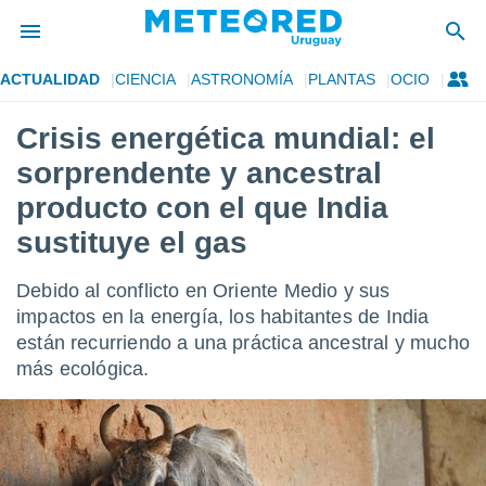
ACTUALIDAD
CIENCIA
ASTRONOMÍA
PLANTAS
OCIO
privacidad
Crisis energética mundial: el
o de
om.uy
sorprendente y ancestral
com.uy) ha
ado por
producto con el que India
es para
sustituye el gas
ue la
 que se
e calidad.
Debido al conflicto en Oriente Medio y sus
eder a este
impactos en la energía, los habitantes de India
ediante las
opciones:
están recurriendo a una práctica ancestral y mucho
más ecológica.
ookies y
e forma
d digital
ada, basada