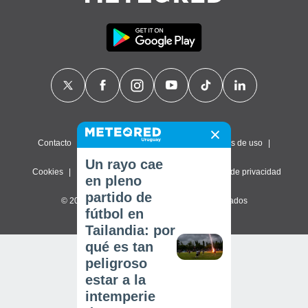
Contacto
Sobre nosotros
FAQ
Términos de uso
Un rayo cae
Cookies
Política de privacidad
Configuración de privacidad
en pleno
partido de
© 2026 Meteored. Todos los derechos reservados
fútbol en
Tailandia: por
qué es tan
peligroso
estar a la
intemperie