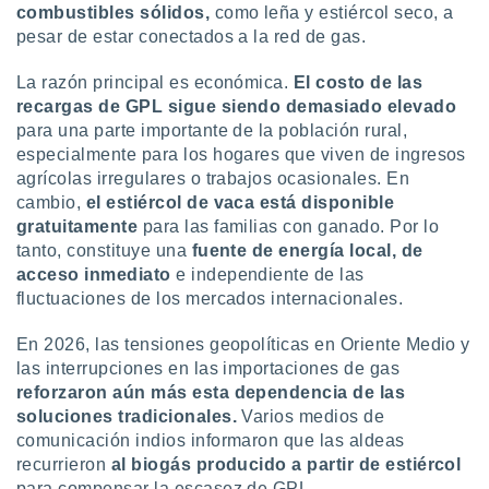
combustibles sólidos,
como leña y estiércol seco, a
ste abono
 botón
pesar de estar conectados a la red de gas.
.
La razón principal es económica.
El costo de las
recargas de GPL sigue siendo demasiado elevado
nto,
para una parte importante de la población rural,
cios
especialmente para los hogares que viven de ingresos
kies,
agrícolas irregulares o trabajos ocasionales. En
ores únicos
cambio,
el estiércol de vaca está disponible
as similares
gratuitamente
para las familias con ganado. Por lo
nar,
tanto, constituye una
fuente de energía local, de
rocesar
acceso inmediato
e independiente de las
onales como
 este sitio
fluctuaciones de los mercados internacionales.
recciones IP
ficadores de
En 2026, las tensiones geopolíticas en Oriente Medio y
 posible
las interrupciones en las importaciones de gas
s
reforzaron aún más esta dependencia de las
 traten tus
soluciones tradicionales.
Varios medios de
nales en
comunicación indios informaron que las aldeas
 interés
go a lo que
recurrieron
al biogás producido a partir de estiércol
nerte. Para
para compensar la escasez de GPL.