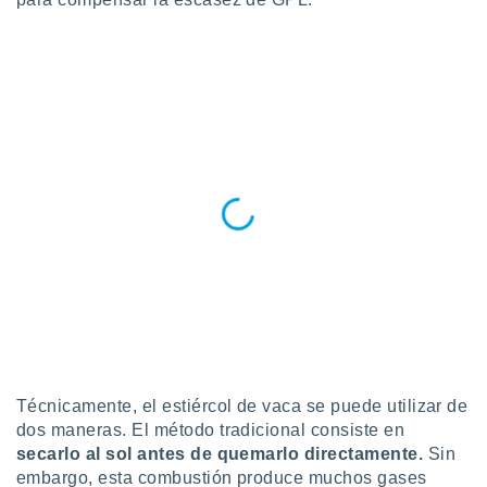
retirar su
ento u
 de datos
er momento
ic en
o en
 Cookies
en
eb.
y
socios
el
to de
la
 en un
Técnicamente, el estiércol de vaca se puede utilizar de
 y/o acceder
dos maneras. El método tradicional consiste en
 de datos
secarlo al sol antes de quemarlo directamente.
Sin
ara
embargo, esta combustión produce muchos gases
 anuncios