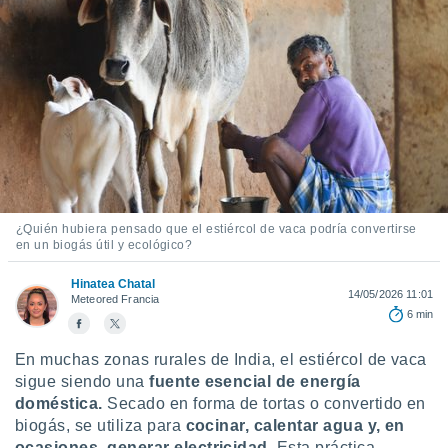
mación
ediante
ecnologías
nos permite
estra
ara seguir
e contenido
ACEPTAR
stándares
Y
sin coste.
CONTINUAR
 botón
continuar",
CONFIGURACIÓN
der a la
¿Quién hubiera pensado que el estiércol de vaca podría convertirse
ndo la
en un biogás útil y ecológico?
 de todas
, ya sean
Hinatea Chatal
14/05/2026 11:01
Meteored Francia
de nuestros
6 min
 nos
En muchas zonas rurales de India, el estiércol de vaca
 y análisis
tamiento en
sigue siendo una
fuente esencial de energía
b, así como
doméstica.
Secado en forma de tortas o convertido en
un perfil
biogás, se utiliza para
cocinar, calentar agua y, en
para
ocasiones, generar electricidad.
Esta práctica