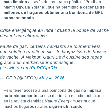
ón de
más limpios
a través del programa público "Pradhan
uedes
Mantri Ujjwala Yojana", que ha permitido a decenas
de
uestro sitio
millones de hogares obtener una bombona de GPL
ed.com.uy.
subvencionada.
o, te
 de que
talarán
Crise énergétique en Inde : quand la bouse de vache
e sean
devient une alternative
para
a
Faute de gaz, certains habitants se tournent vers
por el sitio
une solution traditionnelle : le biogaz issu de bouses
o se
de vache. À Nekpur, Gauri Devi cuisine ses repas
cookies para
grâce à un méthaniseur domestique.
nto ni para
pic.twitter.com/RbRFOprRko
licidad o
— GEO (@GEOfr)
May 4, 2026
ado, aunque
sualizar
general no
Pero tener acceso a una bombona de gas
no implica
ada. Puedes
automáticamente su
uso diario. Un estudio publicado
 instalación
en la revista científica
Nature Energy
muestra que
y acceder a
muchos hogares rurales
siguen utilizando
io web a