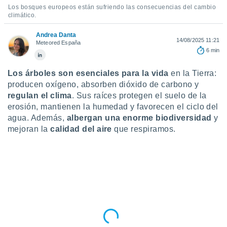
ublicidad y
Los bosques europeos están sufriendo las consecuencias del cambio
climático.
do en
 mismo.
Andrea Danta
14/08/2025 11:21
sultar más
Meteored España
6 min
 en nuestra
 Cookies
y
ualquier
Los árboles son
esenciales para la vida
en la Tierra:
producen oxígeno, absorben dióxido de carbono y
ento
regulan el clima
. Sus raíces protegen el suelo de la
 botón
erosión, mantienen la humedad y favorecen el ciclo del
ación de
agua. Además,
albergan una enorme biodiversidad
y
kies
 disponible
mejoran la
calidad del aire
que respiramos.
e nuestra
.
IVAMENTE,
as
 a cookies
 no aceptar