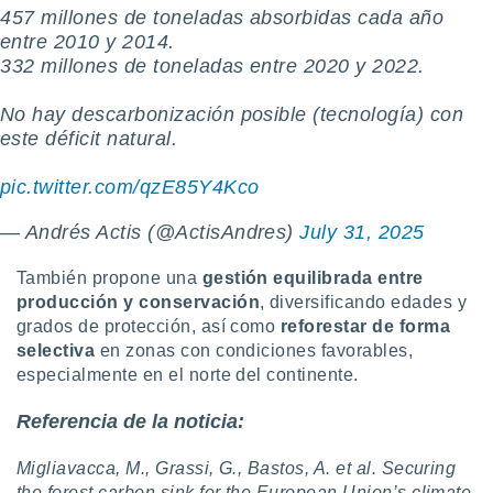
️457 millones de toneladas absorbidas cada año
entre 2010 y 2014.
️332 millones de toneladas entre 2020 y 2022.
No hay descarbonización posible (tecnología) con
este déficit natural.
pic.twitter.com/qzE85Y4Kco
— Andrés Actis (@ActisAndres)
July 31, 2025
También propone una
gestión equilibrada entre
producción y conservación
, diversificando edades y
grados de protección, así como
r
eforestar de forma
selectiva
en zonas con condiciones favorables,
especialmente en el norte del continente.
Referencia de la noticia:
Migliavacca, M., Grassi, G., Bastos, A. et al. Securing
the forest carbon sink for the European Union’s climate