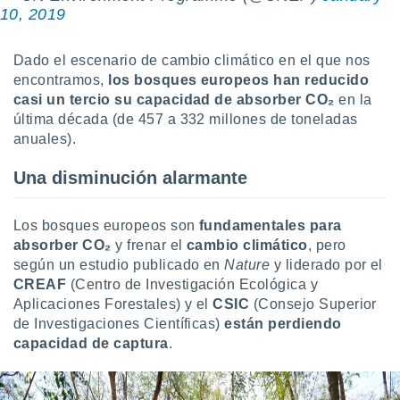
ste abono
10, 2019
 botón
.
Dado el escenario de cambio climático en el que nos
encontramos,
los bosques europeos
han reducido
nto,
casi un tercio su capacidad de absorber CO₂
en la
última década (de 457 a 332 millones de toneladas
cios
anuales).
kies,
ores únicos
Una disminución alarmante
as similares
nar,
rocesar
Los bosques europeos son
fundamentales para
onales como
 este sitio
absorber CO₂
y frenar el
cambio climático
, pero
recciones IP
según un estudio publicado en
Nature
y liderado por el
ficadores de
CREAF
(Centro de Investigación Ecológica y
 posible
Aplicaciones Forestales) y el
CSIC
(Consejo Superior
s
de Investigaciones Científicas)
están perdiendo
 traten tus
capacidad de captura
.
nales en
 interés
go a lo que
nerte. Para