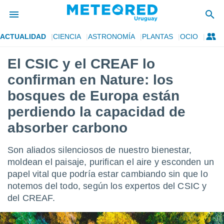
ACTUALIDAD
CIENCIA
ASTRONOMÍA
PLANTAS
OCIO
privacidad
El CSIC y el CREAF lo
o de
om.uy
confirman en Nature: los
com.uy) ha
ado por
bosques de Europa están
es para
perdiendo la capacidad de
ue la
 que se
absorber carbono
e calidad.
eder a este
ediante las
Son aliados silenciosos de nuestro bienestar,
opciones:
moldean el paisaje, purifican el aire y esconden un
papel vital que podría estar cambiando sin que lo
ookies y
e forma
notemos del todo, según los expertos del CSIC y
del CREAF.
d digital
ada, basada