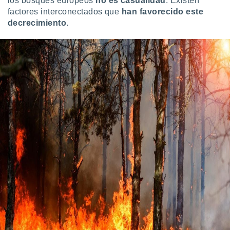
los bosques europeos
no es casualidad
. Existen
factores interconectados que
han favorecido este
decrecimiento
.