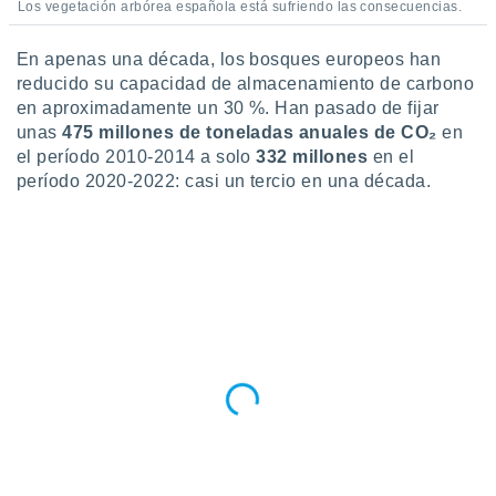
Los vegetación arbórea española está sufriendo las consecuencias.
ar perfiles
idad
a, utilizar
En apenas una década, los bosques europeos han
a
reducido su capacidad de almacenamiento de carbono
 la
en aproximadamente un 30 %. Han pasado de fijar
unas
475 millones de toneladas anuales de CO₂
en
da, crear un
el período 2010-2014 a solo
332 millones
en el
personalizar
período 2020-2022: casi un tercio en una década.
o, uso de
a la
e contenido
do, medir el
 de la
medir el
 del
 comprender
 través de
s o a través
nación de
edentes de
fuentes,
y mejora de
os, uso de