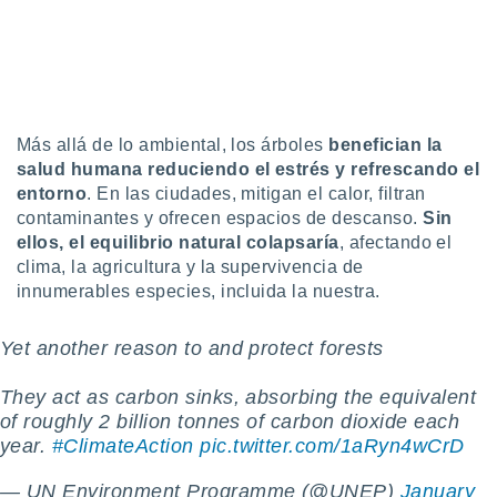
ón de
uedes
uestro sitio
ed.com.uy.
o, te
 de que
talarán
Más allá de lo ambiental, los árboles
benefician la
e sean
salud humana reduciendo el estrés y refrescando el
para
entorno
. En las ciudades, mitigan el calor, filtran
a
por el sitio
contaminantes y ofrecen espacios de descanso.
Sin
o se
ellos, el
equilibrio natural colapsaría
, afectando el
cookies para
clima, la agricultura y la supervivencia de
innumerables especies, incluida la nuestra.
nto ni para
licidad o
Yet another reason to and protect forests
ado, aunque
sualizar
They act as carbon sinks, absorbing the equivalent
general no
of roughly 2 billion tonnes of carbon dioxide each
ada. Puedes
year.
#ClimateAction
pic.twitter.com/1aRyn4wCrD
 instalación
y acceder a
— UN Environment Programme (@UNEP)
January
io web a