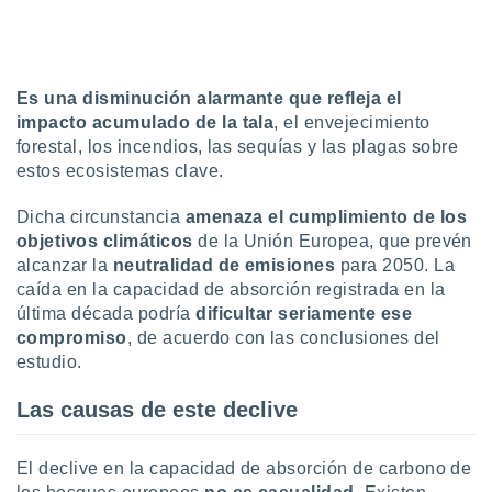
ados con el
 seleccionar
o.
calización
Es una disminución alarmante que refleja el
precisa e
ión mediante
impacto acumulado de la tala
, el envejecimiento
forestal, los incendios, las sequías y las plagas sobre
, publicidad
estos ecosistemas clave.
dos,
Dicha circunstancia
amenaza el cumplimiento de los
 publicidad
objetivos climáticos
de la Unión Europea, que prevén
,
alcanzar la
neutralidad de emisiones
para 2050. La
ón de
 desarrollo
caída en la capacidad de absorción registrada en la
s.
última década podría
dificultar seriamente ese
compromiso
, de acuerdo con las conclusiones del
tros 1199
estudio.
ios
Las causas de este declive
El declive en la capacidad de absorción de carbono de