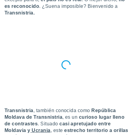
ublicidad y
es reconocido
. ¿Suena imposible? Bienvenido a
Transnistria.
do en
 mismo.
sultar más
 en nuestra
 Cookies
y
ualquier
ento
 botón
ación de
kies
 disponible
e nuestra
.
IVAMENTE,
Transnistria
, también conocida como
República
Moldava de Transnistria
, es un
curioso lugar lleno
as
 a cookies
de contrastes
. Situado
casi apretujado entre
Moldavia
y
Ucrania
, este
estrecho territorio a orillas
 no aceptar