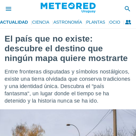
ACTUALIDAD
CIENCIA
ASTRONOMÍA
PLANTAS
OCIO
privacidad
El país que no existe:
o de
om.uy
descubre el destino que
com.uy) ha
ado por
ningún mapa quiere mostrarte
es para
ue la
Entre fronteras disputadas y símbolos nostálgicos,
 que se
e calidad.
existe una tierra olvidada que conserva tradiciones
eder a este
y una identidad única. Descubra el "país
ediante las
fantasma", un lugar donde el tiempo se ha
opciones:
detenido y la historia nunca se ha ido.
ookies y
e forma
d digital
ada, basada