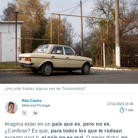
mación
ediante
ecnologías
nos permite
estra
ara seguir
e contenido
ACEPTAR
stándares
Y
sin coste.
CONTINUAR
 botón
continuar",
CONFIGURACIÓN
der a la
ndo la
 de todas
, ya sean
¿Ha oído hablar alguna vez de Transnistria?
de nuestros
 nos
Rita Caeiro
17/11/2024 23:46
Meteored Portugal
7 min
 y análisis
tamiento en
b, así como
Imagina estar en un
país que es
,
pero no es
.
un perfil
¿Confuso? Es que,
para todos los que te rodean
para
excepto para ti,
el país no es real
. O mejor dicho,
no