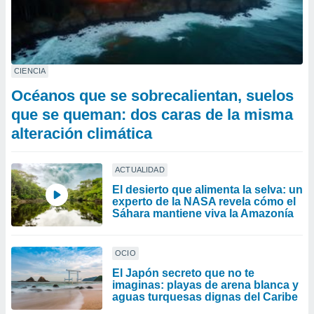
CIENCIA
Océanos que se sobrecalientan, suelos
que se queman: dos caras de la misma
alteración climática
ACTUALIDAD
El desierto que alimenta la selva: un
experto de la NASA revela cómo el
Sáhara mantiene viva la Amazonía
OCIO
El Japón secreto que no te
imaginas: playas de arena blanca y
aguas turquesas dignas del Caribe