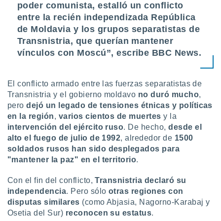
poder comunista,
estalló un conflicto
ar perfiles
idad
entre la recién independizada República
a, utilizar
de Moldavia y los grupos separatistas de
a
Transnistria
, que querían mantener
 la
vínculos con Moscú”, escribe BBC News.
da, crear un
personalizar
o, uso de
El conflicto armado entre las fuerzas separatistas de
a la
Transnistria y el gobierno moldavo
no duró mucho
,
e contenido
pero
dejó un legado de tensiones étnicas y políticas
do, medir el
en la región
,
varios cientos de muertes
y la
 de la
intervención del ejército ruso
. De hecho,
desde el
medir el
 del
alto el fuego de julio de 1992
, alrededor de
1500
 comprender
soldados rusos han sido desplegados para
 través de
"mantener la paz" en el territorio
.
s o a través
nación de
Con el fin del conflicto,
Transnistria declaró su
edentes de
independencia
. Pero sólo
otras regiones con
fuentes,
disputas similares
(como Abjasia, Nagorno-Karabaj y
y mejora de
os, uso de
Osetia del Sur)
reconocen su estatus
.