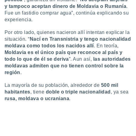
ste abono
y tampoco aceptan dinero de Moldavia o Rumanía
.
 botón
Fue un fastidio comprar agua”, continúa explicando su
.
experiencia.
nto,
Por otro lado, quienes nacieron allí intentan explicar la
situación. “
Nací en Transnistria y tengo nacionalidad
cios
moldava como todos los nacidos allí
. En teoría,
kies,
Moldavia es el único país que reconoce al país y
ores únicos
todo lo que de él se deriva
”. Aun así,
las autoridades
as similares
nar,
moldavas admiten que no tienen control sobre la
rocesar
región
.
onales como
 este sitio
La mayoría de su población, alrededor de
500 mil
recciones IP
habitantes
, tiene
doble o triple nacionalidad
, ya sea
ficadores de
rusa, moldava o ucraniana
.
 posible
s
 traten tus
nales en
 interés
go a lo que
nerte. Para