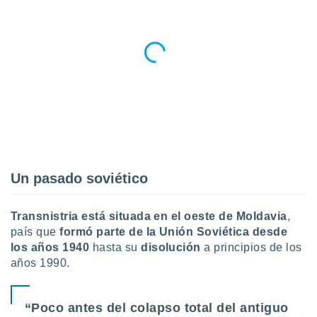
retirar su
ento u
 de datos
er momento
ic en
o en
 Cookies
en
eb.
y
socios
Un pasado soviético
el
to de
Transnistria está situada en el oeste de Moldavia
,
país que
formó parte de la Unión Soviética desde
la
los años 1940
hasta su
disolución
a principios de los
 en un
años 1990.
 y/o acceder
 de datos
ara
“Poco antes del colapso total del antiguo
 anuncios