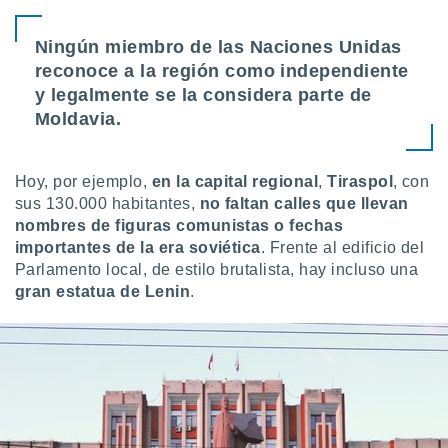
ados con el
 seleccionar
o.
Ningún miembro de las Naciones Unidas
reconoce a la región como independiente
calización
precisa e
y legalmente se la considera parte de
ión mediante
Moldavia.
, publicidad
Hoy, por ejemplo,
en la capital regional
,
Tiraspol
, con
dos,
sus 130.000 habitantes,
no faltan calles que llevan
 publicidad
,
nombres de figuras comunistas o fechas
ón de
importantes de la era soviética
. Frente al edificio del
 desarrollo
Parlamento local, de estilo brutalista, hay incluso una
s.
gran estatua de Lenin
.
tros 1199
ios