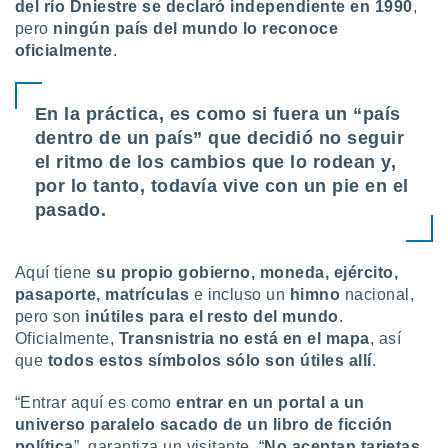
ón de
del río Dniestre
se declaró independiente en 1990
,
uedes
pero
ningún país del mundo lo reconoce
uestro sitio
oficialmente
.
ed.com.uy.
o, te
 de que
En la práctica, es como si fuera un “país
talarán
dentro de un país” que decidió no seguir
e sean
para
el ritmo de los cambios que lo rodean y,
a
por lo tanto, todavía vive con un pie en el
por el sitio
pasado.
o se
cookies para
nto ni para
Aquí tiene
su propio gobierno, moneda, ejército,
licidad o
pasaporte, matrículas
e incluso un
himno
nacional,
pero son
inútiles para el resto del mundo
.
ado, aunque
Oficialmente,
Transnistria no está en el mapa
, así
sualizar
que
todos estos símbolos sólo son útiles allí
.
general no
ada. Puedes
“Entrar aquí es como
entrar en un portal a un
 instalación
y acceder a
universo paralelo sacado de un libro de ficción
io web a
política
”, garantiza un visitante. “
No aceptan tarjetas