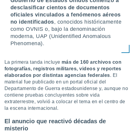
Gobierno de Estados Unidos comenzó a
ón de
desclasificar cientos de documentos
uedes
uestro sitio
oficiales vinculados a fenómenos aéreos
ed.com.uy.
no identificados
, conocidos históricamente
o, te
como OVNIS o, bajo la denominación
 de que
moderna, UAP (Unidentified Anomalous
talarán
e sean
Phenomena).
para
a
por el sitio
La primera tanda incluye
más de 160 archivos con
o se
fotografías, registros militares, videos y reportes
cookies para
elaborados por distintas agencias federales
. El
nto ni para
material fue publicado en un portal oficial del
licidad o
Departamento de Guerra estadounidense y, aunque no
contiene pruebas concluyentes sobre vida
ado, aunque
extraterrestre, volvió a colocar el tema en el centro de
sualizar
la escena internacional.
general no
ada. Puedes
El anuncio que reactivó décadas de
 instalación
y acceder a
misterio
io web a