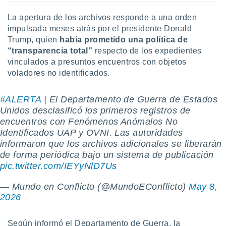
ste abono
 botón
La apertura de los archivos responde a una orden
.
impulsada meses atrás por el presidente Donald
Trump, quien
había prometido una política de
“transparencia total”
respecto de los expedientes
nto,
vinculados a presuntos encuentros con objetos
cios
voladores no identificados.
kies,
ores únicos
#ALERTA
| El Departamento de Guerra de Estados
as similares
nar,
Unidos desclasificó los primeros registros de
rocesar
encuentros con Fenómenos Anómalos No
onales como
Identificados UAP y OVNI. Las autoridades
 este sitio
informaron que los archivos adicionales se liberarán
recciones IP
de forma periódica bajo un sistema de publicación
ficadores de
pic.twitter.com/IEYyNlD7Us
 posible
s
 traten tus
— Mundo en Conflicto (@MundoEConflicto)
May 8,
nales en
2026
 interés
go a lo que
Según informó el Departamento de Guerra, la
nerte. Para