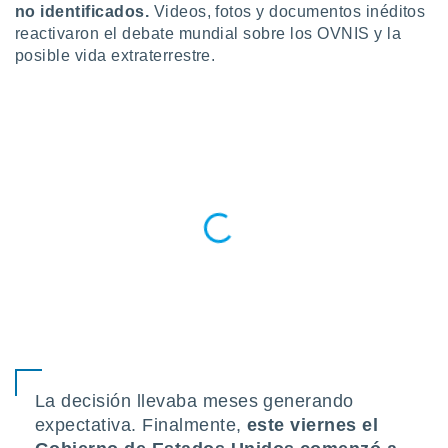
ublicidad y
no identificados.
Videos, fotos y documentos inéditos
reactivaron el debate mundial sobre los OVNIS y la
do en
posible vida extraterrestre.
 mismo.
sultar más
 en nuestra
 Cookies
y
ualquier
ento
 botón
ación de
kies
 disponible
e nuestra
.
IVAMENTE,
as
La decisión llevaba meses generando
 a cookies
expectativa. Finalmente,
este viernes el
 no aceptar