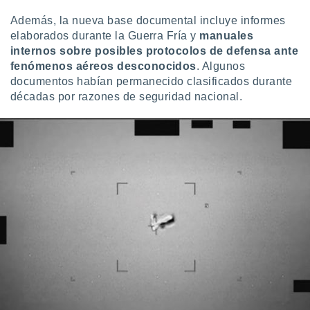
ados con el
 seleccionar
Además, la nueva base documental incluye informes
o.
elaborados durante la Guerra Fría y
manuales
calización
internos sobre posibles protocolos de defensa ante
precisa e
fenómenos aéreos desconocidos
. Algunos
ión mediante
documentos habían permanecido clasificados durante
décadas por razones de seguridad nacional.
, publicidad
dos,
 publicidad
,
ón de
 desarrollo
s.
tros 1199
ios