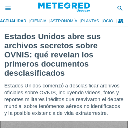
ACTUALIDAD
CIENCIA
ASTRONOMÍA
PLANTAS
OCIO
privacidad
Estados Unidos abre sus
o de
om.uy
archivos secretos sobre
com.uy) ha
ado por
OVNIS: qué revelan los
es para
primeros documentos
ue la
 que se
desclasificados
e calidad.
eder a este
ediante las
Estados Unidos comenzó a desclasificar archivos
opciones:
oficiales sobre OVNIS, incluyendo videos, fotos y
reportes militares inéditos que reavivaron el debate
ookies y
e forma
mundial sobre fenómenos aéreos no identificados
y la posible existencia de vida extraterrestre.
d digital
ada, basada