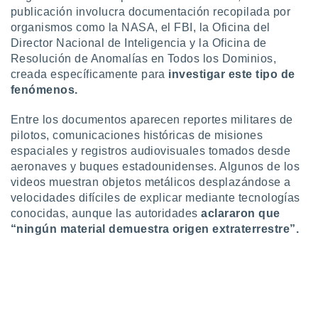
retirar su
publicación involucra documentación recopilada por
ento u
organismos como la NASA, el FBI, la Oficina del
Director Nacional de Inteligencia y la Oficina de
 de datos
Resolución de Anomalías en Todos los Dominios,
er momento
creada específicamente para
investigar este tipo de
ic en
fenómenos.
o en
 Cookies
en
Entre los documentos aparecen reportes militares de
eb.
pilotos, comunicaciones históricas de misiones
espaciales y registros audiovisuales tomados desde
y
aeronaves y buques estadounidenses. Algunos de los
socios
videos muestran objetos metálicos desplazándose a
el
velocidades difíciles de explicar mediante tecnologías
conocidas, aunque las autoridades
aclararon que
to de
“ningún material demuestra origen extraterrestre”.
la
 en un
 y/o acceder
 de datos
ara
 anuncios