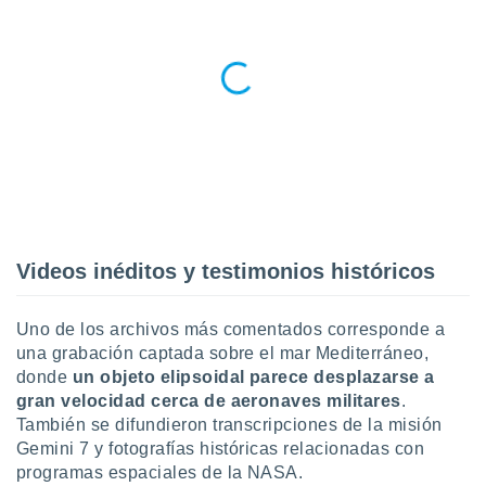
ar perfiles
idad
a, utilizar
a
 la
da, crear un
personalizar
o, uso de
a la
e contenido
do, medir el
 de la
Videos inéditos y testimonios históricos
medir el
 del
 comprender
Uno de los archivos más comentados corresponde a
 través de
una grabación captada sobre el mar Mediterráneo,
s o a través
donde
un objeto elipsoidal parece desplazarse a
nación de
gran velocidad cerca de aeronaves militares
.
edentes de
También se difundieron transcripciones de la misión
fuentes,
y mejora de
Gemini 7 y fotografías históricas relacionadas con
os, uso de
programas espaciales de la NASA.