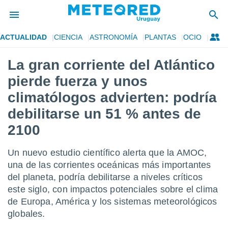
ACTUALIDAD
CIENCIA
ASTRONOMÍA
PLANTAS
OCIO
privacidad
La gran corriente del Atlántico
o de
om.uy
pierde fuerza y unos
com.uy) ha
ado por
climatólogos advierten: podría
es para
debilitarse un 51 % antes de
ue la
 que se
2100
e calidad.
eder a este
ediante las
Un nuevo estudio científico alerta que la AMOC,
opciones:
una de las corrientes oceánicas más importantes
del planeta, podría debilitarse a niveles críticos
ookies y
e forma
este siglo, con impactos potenciales sobre el clima
de Europa, América y los sistemas meteorológicos
d digital
globales.
ada, basada