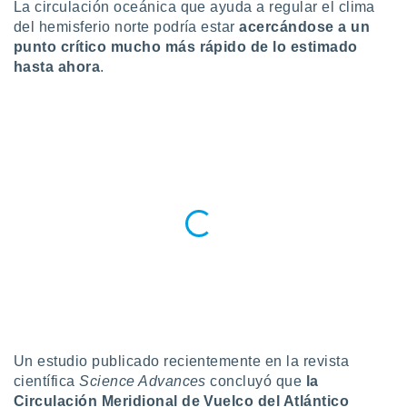
ublicidad y
La circulación oceánica que ayuda a regular el clima
del hemisferio norte podría estar
acercándose a un
do en
punto crítico mucho más rápido de lo estimado
 mismo.
hasta ahora
.
sultar más
 en nuestra
 Cookies
y
ualquier
ento
 botón
ación de
kies
 disponible
e nuestra
.
IVAMENTE,
as
Un estudio publicado recientemente en la revista
 a cookies
científica
Science Advances
concluyó que
la
 no aceptar
Circulación Meridional de Vuelco del Atlántico