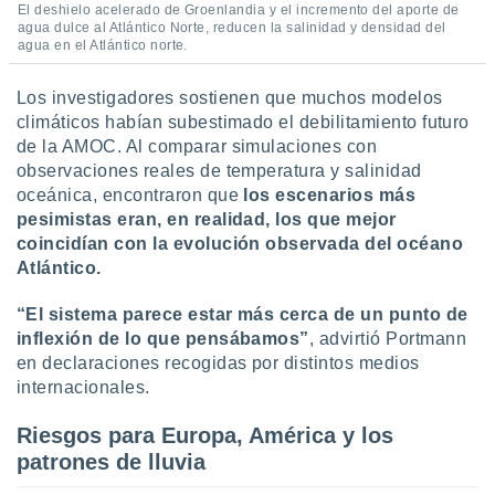
El deshielo acelerado de Groenlandia y el incremento del aporte de
ar perfiles
agua dulce al Atlántico Norte, reducen la salinidad y densidad del
idad
agua en el Atlántico norte.
a, utilizar
a
Los investigadores sostienen que muchos modelos
 la
climáticos habían subestimado el debilitamiento futuro
da, crear un
de la AMOC. Al comparar simulaciones con
personalizar
observaciones reales de temperatura y salinidad
o, uso de
oceánica, encontraron que
los escenarios más
a la
pesimistas eran, en realidad, los que mejor
e contenido
coincidían con la evolución observada del océano
do, medir el
 de la
Atlántico.
medir el
 del
“El sistema parece estar más cerca de un punto de
 comprender
inflexión de lo que pensábamos”
, advirtió Portmann
 través de
en declaraciones recogidas por distintos medios
s o a través
internacionales.
nación de
edentes de
Riesgos para Europa, América y los
fuentes,
y mejora de
patrones de lluvia
os, uso de