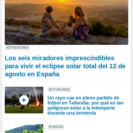
ASTRONOMÍA
Los seis miradores imprescindibles
para vivir el eclipse solar total del 12 de
agosto en España
ACTUALIDAD
Un rayo cae en pleno partido de
fútbol en Tailandia: por qué es tan
peligroso estar a la intemperie
durante una tormenta
PLANTAS