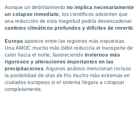
ados con el
 seleccionar
Aunque un debilitamiento
no implica necesariamente
o.
un colapso inmediato
, los científicos advierten que
una reducción de esta magnitud podría desencadenar
calización
cambios climáticos profundos y difíciles de revertir.
precisa e
ión mediante
Europa
aparece entre las regiones más expuestas.
, publicidad
Una AMOC mucho más débil reduciría el transporte de
calor hacia el norte, favoreciendo
inviernos más
dos,
rigurosos y alteraciones importantes en las
 publicidad
precipitaciones
. Algunos análisis mencionan incluso
,
la posibilidad de olas de frío mucho más extremas en
ón de
 desarrollo
ciudades europeas si el sistema llegara a colapsar
s.
completamente.
tros 1199
ios