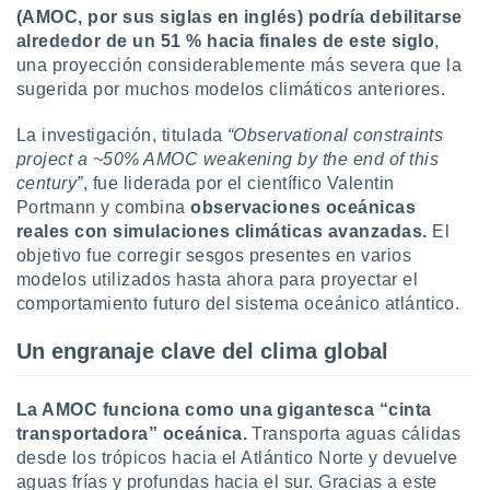
ón de
(AMOC, por sus siglas en inglés) podría debilitarse
uedes
alrededor de un 51 % hacia finales de este siglo
,
uestro sitio
una proyección considerablemente más severa que la
ed.com.uy.
sugerida por muchos modelos climáticos anteriores.
o, te
 de que
talarán
La investigación, titulada
“Observational constraints
e sean
project a ~50% AMOC weakening by the end of this
para
century”
, fue liderada por el científico Valentin
a
Portmann y combina
observaciones oceánicas
por el sitio
reales con simulaciones climáticas avanzadas.
El
o se
objetivo fue corregir sesgos presentes en varios
cookies para
modelos utilizados hasta ahora para proyectar el
nto ni para
comportamiento futuro del sistema oceánico atlántico.
licidad o
Un engranaje clave del clima global
ado, aunque
sualizar
general no
La AMOC funciona como una gigantesca “cinta
ada. Puedes
transportadora” oceánica.
Transporta aguas cálidas
 instalación
desde los trópicos hacia el Atlántico Norte y devuelve
y acceder a
aguas frías y profundas hacia el sur. Gracias a este
io web a