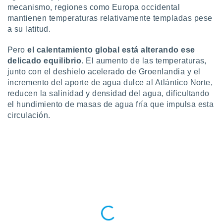
ste abono
mecanismo, regiones como Europa occidental
 botón
mantienen temperaturas relativamente templadas pese
.
a su latitud.
Pero
el calentamiento global está alterando ese
nto,
delicado equilibrio
. El aumento de las temperaturas,
cios
junto con el deshielo acelerado de Groenlandia y el
kies,
incremento del aporte de agua dulce al Atlántico Norte,
ores únicos
reducen la salinidad y densidad del agua, dificultando
as similares
el hundimiento de masas de agua fría que impulsa esta
nar,
circulación.
rocesar
onales como
 este sitio
recciones IP
ficadores de
 posible
s
 traten tus
nales en
 interés
go a lo que
nerte. Para