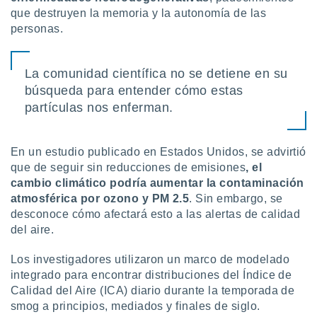
ón de
que destruyen la memoria y la autonomía de las
uedes
personas.
uestro sitio
ed.com.uy.
o, te
 de que
La comunidad científica no se detiene en su
talarán
búsqueda para entender cómo estas
e sean
partículas nos enferman.
para
a
por el sitio
En un estudio publicado en Estados Unidos, se advirtió
o se
cookies para
que de seguir sin reducciones de emisiones
, el
cambio climático podría aumentar la contaminación
nto ni para
atmosférica por ozono y PM 2.5
. Sin embargo, se
licidad o
desconoce cómo afectará esto a las alertas de calidad
del aire.
ado, aunque
sualizar
Los investigadores utilizaron un marco de modelado
general no
ada. Puedes
integrado para encontrar distribuciones del Índice de
 instalación
Calidad del Aire (ICA) diario durante la temporada de
y acceder a
smog a principios, mediados y finales de siglo.
io web a