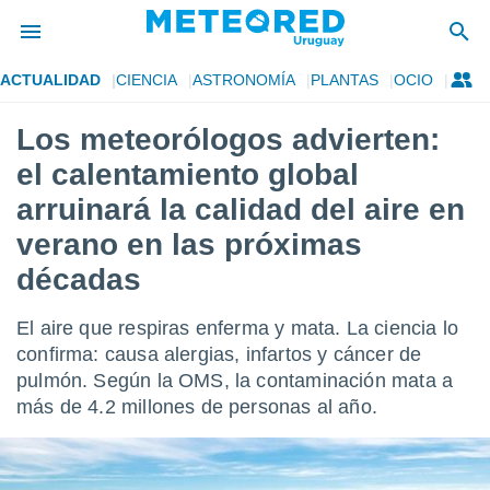
ACTUALIDAD
CIENCIA
ASTRONOMÍA
PLANTAS
OCIO
privacidad
Los meteorólogos advierten:
o de
om.uy
el calentamiento global
com.uy) ha
ado por
arruinará la calidad del aire en
es para
verano en las próximas
ue la
 que se
décadas
e calidad.
eder a este
ediante las
El aire que respiras enferma y mata. La ciencia lo
opciones:
confirma: causa alergias, infartos y cáncer de
pulmón. Según la OMS, la contaminación mata a
ookies y
e forma
más de 4.2 millones de personas al año.
d digital
ada, basada