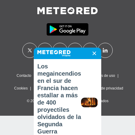
Los
megaincendios
Contacto
Sobre nosotros
FAQ
Términos de uso
en el sur de
Francia hacen
Cookies
Política de privacidad
Configuración de privacidad
estallar a más
© 2026 Meteored. Todos los derechos reservados
de 400
proyectiles
olvidados de la
Segunda
Guerra