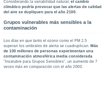
Considerando la variabilidad natural,
el cambio
ste abono
climático podría provocar que las alertas de calidad
 botón
del aire se dupliquen para el año 2100.
.
Grupos vulnerables más sensibles a la
nto,
contaminación
cios
kies,
Los días en que tanto el ozono como el PM 2.5
ores únicos
superan los umbrales de alerta se cuadruplican.
Más
as similares
de 100 millones de personas experimentan una
nar,
rocesar
contaminación atmosférica media considerada
onales como
"Insalubre para Grupos Sensibles", un aumento de 7
 este sitio
veces más en comparación con el año 2000.
recciones IP
ficadores de
 posible
s
 traten tus
nales en
 interés
go a lo que
nerte. Para