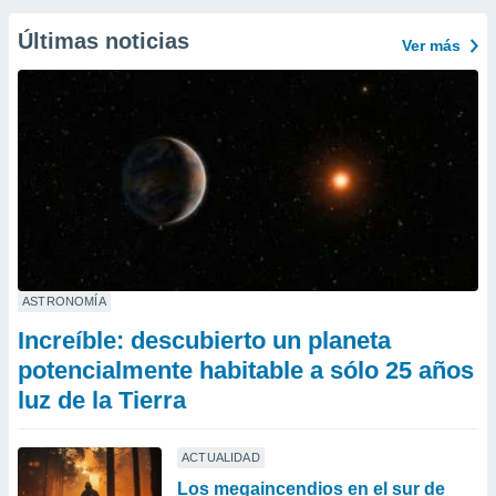
Últimas noticias
Ver más
ASTRONOMÍA
Increíble: descubierto un planeta
potencialmente habitable a sólo 25 años
luz de la Tierra
ACTUALIDAD
Los megaincendios en el sur de