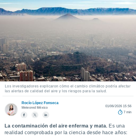
mación
ediante
ecnologías
nos permite
estra
ara seguir
e contenido
ACEPTAR
stándares
Y
sin coste.
CONTINUAR
 botón
continuar",
CONFIGURACIÓN
der a la
ndo la
 de todas
, ya sean
Los investigadores explicaron cómo el cambio climático podría afectar
las alertas de calidad del aire y los riesgos para la salud.
de nuestros
 nos
Rocío López Fonseca
01/06/2026 15:56
Meteored México
 y análisis
7 min
tamiento en
b, así como
La contaminación del aire enferma y mata.
Es una
un perfil
para
realidad comprobada por la ciencia desde hace años: