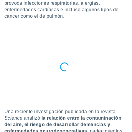
ublicidad y
provoca infecciones respiratorias, alergias,
enfermedades cardíacas e incluso algunos tipos de
do en
cáncer como el de pulmón.
 mismo.
sultar más
 en nuestra
 Cookies
y
ualquier
ento
 botón
ación de
kies
 disponible
e nuestra
.
IVAMENTE,
Una reciente investigación publicada en la revista
as
Science
analizó
la relación entre la contaminación
 a cookies
del aire, el riesgo de desarrollar demencias y
 no aceptar
enfermedades neurodegenerativas
, padecimientos