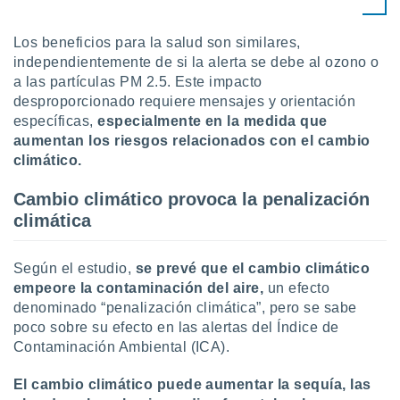
ados con el
 seleccionar
o.
Los beneficios para la salud son similares,
independientemente de si la alerta se debe al ozono o
calización
precisa e
a las partículas PM 2.5. Este impacto
ión mediante
desproporcionado requiere mensajes y orientación
específicas,
especialmente en la medida que
, publicidad
aumentan los riesgos relacionados con el cambio
climático.
dos,
 publicidad
Cambio climático provoca la penalización
,
ón de
climática
 desarrollo
s.
Según el estudio,
se prevé que el cambio climático
tros 1199
empeore la contaminación del aire,
un efecto
ios
denominado “penalización climática”, pero se sabe
poco sobre su efecto en las alertas del Índice de
Contaminación Ambiental (ICA).
El cambio climático puede aumentar la sequía, las