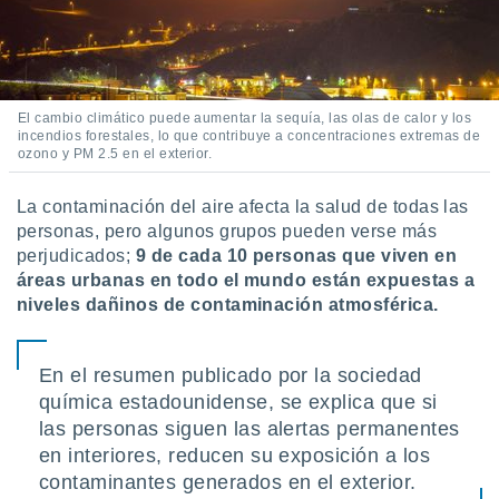
ar perfiles
idad
a, utilizar
a
 la
El cambio climático puede aumentar la sequía, las olas de calor y los
incendios forestales, lo que contribuye a concentraciones extremas de
da, crear un
ozono y PM 2.5 en el exterior.
personalizar
o, uso de
a la
La contaminación del aire afecta la salud de todas las
e contenido
personas, pero algunos grupos pueden verse más
do, medir el
perjudicados;
9 de cada 10 personas que viven en
 de la
áreas urbanas en todo el mundo están expuestas a
medir el
niveles dañinos de contaminación atmosférica.
 del
 comprender
 través de
En el resumen publicado por la sociedad
s o a través
nación de
química estadounidense, se explica que si
edentes de
las personas siguen las alertas permanentes
fuentes,
en interiores, reducen su exposición a los
y mejora de
os, uso de
contaminantes generados en el exterior.