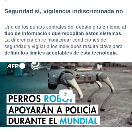
ar perfiles
idad
Seguridad sí, vigilancia indiscriminada no
a, utilizar
a
 la
Uno de los puntos centrales del debate gira en torno al
tipo de información que recopilan estos sistemas
.
da, crear un
La diferencia entre monitorear condiciones de
personalizar
seguridad y vigilar a los individuos resulta clave para
o, uso de
definir los límites aceptables de esta tecnología.
a la
e contenido
do, medir el
 de la
medir el
 del
 comprender
 través de
s o a través
nación de
edentes de
fuentes,
y mejora de
os, uso de