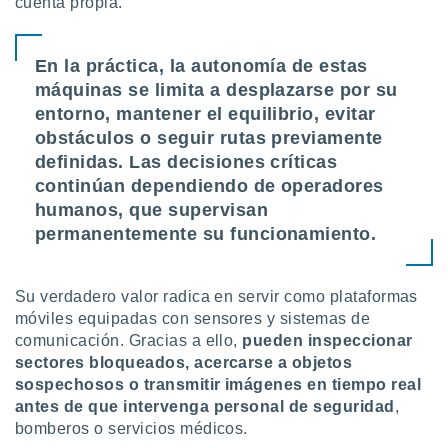
cuenta propia.
ste abono
 botón
.
En la práctica, la autonomía de estas
máquinas se limita a desplazarse por su
nto,
entorno, mantener el equilibrio, evitar
obstáculos o seguir rutas previamente
cios
kies,
definidas. Las decisiones críticas
ores únicos
continúan dependiendo de operadores
as similares
humanos, que supervisan
nar,
permanentemente su funcionamiento.
rocesar
onales como
 este sitio
recciones IP
Su verdadero valor radica en servir como plataformas
ficadores de
móviles equipadas con sensores y sistemas de
 posible
comunicación. Gracias a ello,
pueden inspeccionar
s
sectores bloqueados, acercarse a objetos
 traten tus
sospechosos o transmitir imágenes en tiempo real
nales en
 interés
antes de que intervenga personal de seguridad
,
go a lo que
bomberos o servicios médicos.
nerte. Para