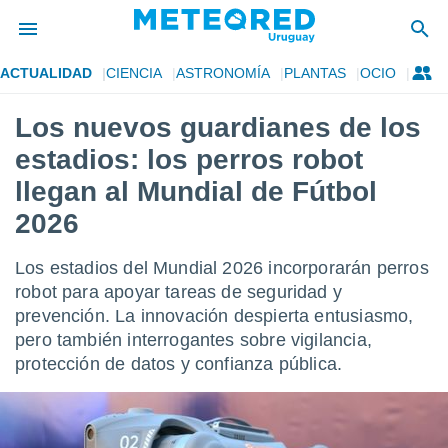
ACTUALIDAD
CIENCIA
ASTRONOMÍA
PLANTAS
OCIO
privacidad
Los nuevos guardianes de los
o de
om.uy
estadios: los perros robot
com.uy) ha
ado por
llegan al Mundial de Fútbol
es para
2026
ue la
 que se
e calidad.
Los estadios del Mundial 2026 incorporarán perros
eder a este
robot para apoyar tareas de seguridad y
ediante las
opciones:
prevención. La innovación despierta entusiasmo,
pero también interrogantes sobre vigilancia,
ookies y
protección de datos y confianza pública.
e forma
d digital
ada, basada