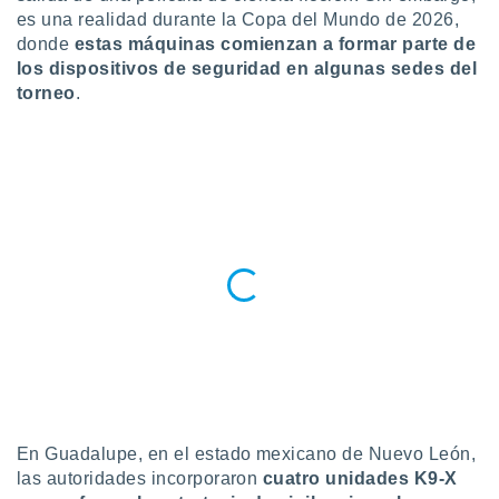
ublicidad y
es una realidad durante la Copa del Mundo de 2026,
donde
estas máquinas comienzan a formar parte de
do en
los dispositivos de seguridad en algunas sedes del
 mismo.
sultar más
torneo
.
 en nuestra
 Cookies
y
ualquier
ento
 botón
ación de
kies
 disponible
e nuestra
.
IVAMENTE,
as
En Guadalupe, en el estado mexicano de Nuevo León,
 a cookies
las autoridades incorporaron
cuatro unidades K9-X
 no aceptar