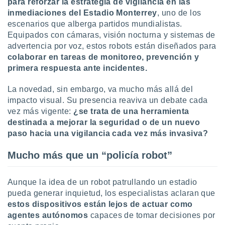
para reforzar la estrategia de vigilancia en las
ón de
uedes
inmediaciones del Estadio Monterrey
, uno de los
uestro sitio
escenarios que alberga partidos mundialistas.
ed.com.uy.
Equipados con cámaras, visión nocturna y sistemas de
o, te
advertencia por voz, estos robots están diseñados para
 de que
colaborar en tareas de monitoreo, prevención y
talarán
primera respuesta ante incidentes.
e sean
para
a
La novedad, sin embargo, va mucho más allá del
por el sitio
impacto visual. Su presencia reaviva un debate cada
o se
vez más vigente:
¿se trata de una herramienta
cookies para
destinada a mejorar la seguridad o de un nuevo
paso hacia una vigilancia cada vez más invasiva?
nto ni para
licidad o
Mucho más que un “policía robot”
ado, aunque
sualizar
Aunque la idea de un robot patrullando un estadio
general no
pueda generar inquietud, los especialistas aclaran que
ada. Puedes
 instalación
estos dispositivos están lejos de actuar como
y acceder a
agentes autónomos
capaces de tomar decisiones por
io web a