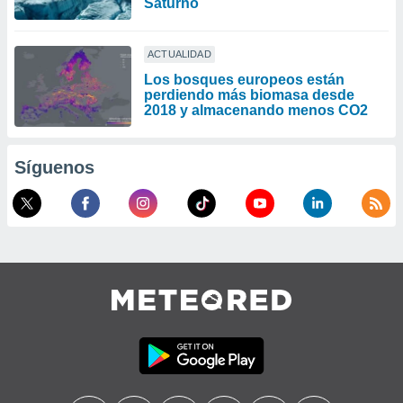
Saturno
ACTUALIDAD
Los bosques europeos están
perdiendo más biomasa desde
2018 y almacenando menos CO2
Síguenos