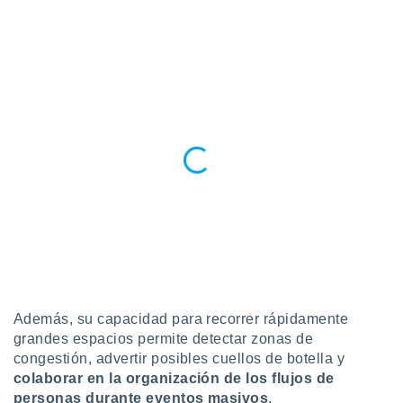
retirar su
ento u
 de datos
er momento
ic en
o en
 Cookies
en
eb.
y
socios
el
to de
la
Además, su capacidad para recorrer rápidamente
 en un
grandes espacios permite detectar zonas de
 y/o acceder
congestión, advertir posibles cuellos de botella y
 de datos
colaborar en la organización de los flujos de
ara
 anuncios
personas durante eventos masivos
.