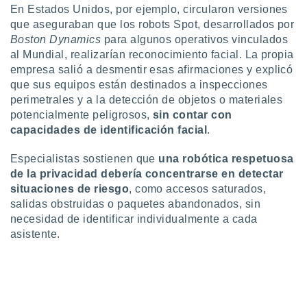
ados con el
En Estados Unidos, por ejemplo, circularon versiones
 seleccionar
que aseguraban que los robots Spot, desarrollados por
o.
Boston Dynamics
para algunos operativos vinculados
calización
al Mundial, realizarían reconocimiento facial. La propia
precisa e
empresa salió a desmentir esas afirmaciones y explicó
ión mediante
que sus equipos están destinados a inspecciones
perimetrales y a la detección de objetos o materiales
, publicidad
potencialmente peligrosos,
sin contar con
dos,
capacidades de identificación facial
.
 publicidad
,
Especialistas sostienen que
una robótica respetuosa
ón de
de la privacidad debería concentrarse en detectar
 desarrollo
situaciones de riesgo
, como accesos saturados,
s.
salidas obstruidas o paquetes abandonados, sin
tros 1199
necesidad de identificar individualmente a cada
ios
asistente.