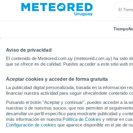
Tiempo
No
TODAS
ACTUALIDAD
CIENCIA
ASTRONOMÍA
PLA
Aviso de privacidad
El contenido de Meteored.com.uy (meteored.com.uy) ha sido ela
que se ofrece es de calidad. Puedes acceder a este sitio web m
Aceptar cookies y acceder de forma gratuita
La publicidad digital personalizada, basada en la información r
financiar nuestra actividad para seguir ofreciéndote contenido c
Inicio
Noticias
Actualidad
Más de 300 toneladas 
Pulsando el botón "Aceptar y continuar", puedes acceder a la w
nuestras o de nuestros socios, que nos permiten el seguimiento
desarrollar un perfil específico para mostrarte publicidad y co
Más de 300 toneladas
más información en nuestra
Política de Cookies
y retirar en cu
Configuración de cookies
que aparece disponible en el pie de n
en playas de El Salvad