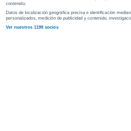
contenido.
Datos de localización geográfica precisa e identificación mediant
personalizados, medición de publicidad y contenido, investigació
Ver nuestros 1199 socios
La basura fue arrastrada por las fuertes corrientes de ag
Orlando Aurquia
25
Meteored México
Las recientes lluvias en Centroaméric
prendieron las alarmas por la cantida
agua y se acumuló en partes de la 
Las autoridades salvadoreñas indica