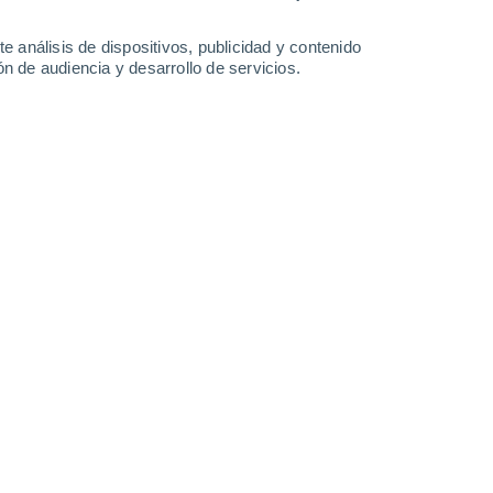
e análisis de dispositivos, publicidad y contenido
n de audiencia y desarrollo de servicios.
ua y se acumuló en playas de Acajutla.
/06/2024 17:06
4 min
a, y de manera particular en
El Salvador
d de
basura que arrastró la fuerza del
costa
de este país.
ron que
cerca de 300 toneladas de basura