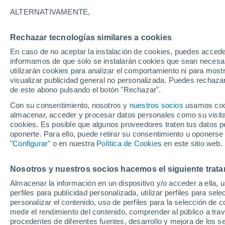
lluvias
ALTERNATIVAMENTE,
La acumulación de basura en playas d
Rechazar tecnologías similares a cookies
presenta cada año durante la época de
En caso de no aceptar la instalación de cookies, puedes accede
informamos de que solo se instalarán cookies que sean necesari
de las zonas afectadas.
utilizarán cookies para analizar el comportamiento ni para most
visualizar publicidad general no personalizada. Puedes rechazar
de este abono pulsando el botón "Rechazar".
Con su consentimiento, nosotros y
nuestros socios
usamos cooki
almacenar, acceder y procesar datos personales como su visita e
cookies. Es posible que algunos proveedores traten tus datos pe
oponerte. Para ello, puede retirar su consentimiento u oponerse
"Configurar"
o en nuestra
Política de Cookies
en este sitio web.
Nosotros y nuestros socios hacemos el siguiente trata
Almacenar la información en un dispositivo y/o acceder a ella, 
perfiles para publicidad personalizada, utilizar perfiles para sele
personalizar el contenido, uso de perfiles para la selección de c
medir el rendimiento del contenido, comprender al público a tra
procedentes de diferentes fuentes, desarrollo y mejora de los se