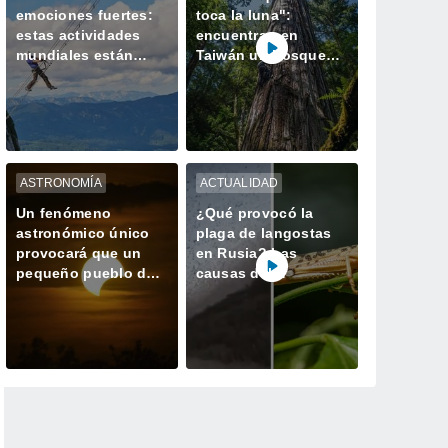
emociones fuertes:
toca la luna":
estas actividades
encuentran en
mundiales están
Taiwán un bosque
hechas para ustedes
perdido con el
ejemplar más alto de
Asia
ASTRONOMÍA
ACTUALIDAD
Un fenómeno
¿Qué provocó la
astronómico único
plaga de langostas
provocará que un
en Rusia? Las
pequeño pueblo de
causas del
España tenga dos
gigantesco enjambre
atardeceres el mismo
que invadió
día
Daguestán