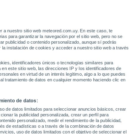
e El Salvador es un problema que se
 lluvia, según testimonio de los habitantes
r a nuestro sitio web meteored.com.uy. En este caso, te
as para garantizar la navegación por el sitio web, pero no se
rar publicidad o contenido personalizado, aunque sí podrás
 la instalación de cookies y acceder a nuestro sitio web a través
es, identificadores únicos o tecnologías similares para
n este sitio web, las direcciones IP y los identificadores de
rsonales en virtud de un interés legítimo, algo a lo que puedes
 al tratamiento de datos en cualquier momento haciendo clic en
miento de datos:
uso de datos limitados para seleccionar anuncios básicos, crear
ccionar la publicidad personalizada, crear un perfil para
ontenido personalizado, medir el rendimiento de la publicidad,
vés de estadísticas o a través de la combinación de datos
rvicios, uso de datos limitados con el objetivo de seleccionar el