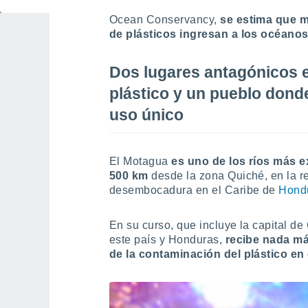
magnitud del problema de la
basura m
Ocean Conservancy,
se estima que m
de plásticos ingresan a los océano
Dos lugares antagónicos e
plástico y un pueblo donde
uso único
El Motagua
es uno de los ríos más e
500 km
desde la zona Quiché, en la r
desembocadura en el Caribe de
Hond
En su curso, que incluye la capital d
este país y Honduras,
recibe nada má
de la contaminación del plástico en