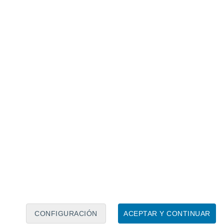
eceptores naturales de los desechos
s
y, desafortunadamente, gran parte de
o uso.
na
preocupación creciente debido al
 de residuos plásticos y otros
inadecuadas de gestión de residuos y la
 descomposición significan que persisten
as, incluso siglos
, causando daños
 del planeta en general porque ingresan a la
ra en los océanos
CONFIGURACIÓN
ACEPTAR Y CONTINUAR
roporcionan estimaciones sobre la