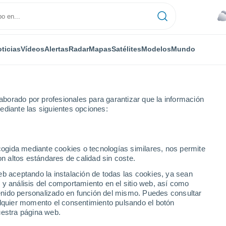
ticias
Vídeos
Alertas
Radar
Mapas
Satélites
Modelos
Mundo
NTAS
OCIO
borado por profesionales para garantizar que la información
ediante las siguientes opciones:
ecogida mediante cookies o tecnologías similares, nos permite
on altos estándares de calidad sin coste.
de basura se acumularon en playas de El Salvador luego de intensas l
eb aceptando la instalación de todas las cookies, ya sean
 y análisis del comportamiento en el sitio web, así como
ntenido personalizado en función del mismo. Puedes consultar
 de basura se acumularon
alquier momento el consentimiento pulsando el botón
uestra página web.
or luego de intensas