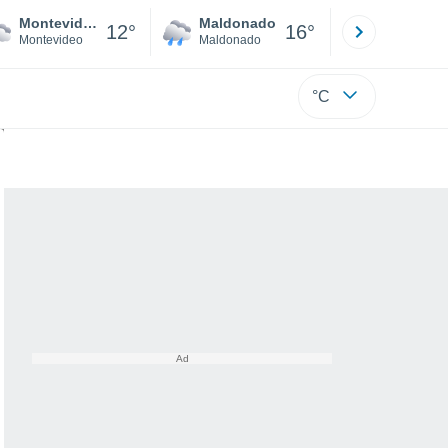
Montevideo
Maldonado
Paysandú
12°
16°
Montevideo
Maldonado
Paysandú
°C
luvias