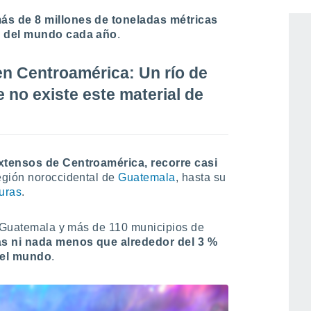
arina
. Según la organización ambiental
ás de 8 millones de toneladas métricas
s del mundo cada año
.
n Centroamérica: Un río de
 no existe este material de
xtensos de Centroamérica, recorre casi
egión noroccidental de
Guatemala
, hasta su
uras
.
e Guatemala y más de 110 municipios de
s ni nada menos que alrededor del 3 %
 el mundo
.