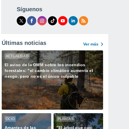
Síguenos
Últimas noticias
Ver más
ACTUALIDAD
El aviso de la OMM sobre los incendios
forestales: "el cambio climático aumenta el
riesgo, pero no es el único culpable
OCIO
PLANTAS
Amantes de las
"El árbol que casi