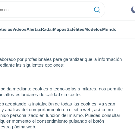
ticias
Vídeos
Alertas
Radar
Mapas
Satélites
Modelos
Mundo
NTAS
OCIO
borado por profesionales para garantizar que la información
ediante las siguientes opciones:
ecogida mediante cookies o tecnologías similares, nos permite
on altos estándares de calidad sin coste.
sta a la soledad: ¿por qué cada vez más personas adoptan animales
eb aceptando la instalación de todas las cookies, ya sean
 y análisis del comportamiento en el sitio web, así como
ntenido personalizado en función del mismo. Puedes consultar
ta a la soledad: ¿por
alquier momento el consentimiento pulsando el botón
uestra página web.
sonas adoptan animales?