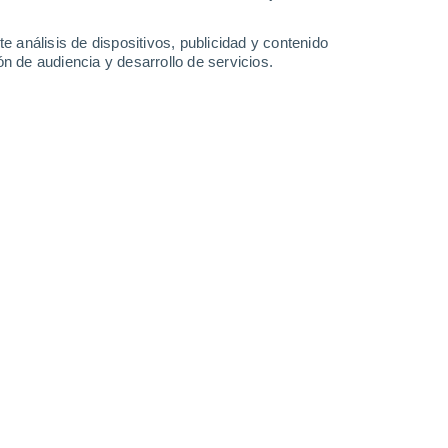
e análisis de dispositivos, publicidad y contenido
n de audiencia y desarrollo de servicios.
a familia.
/2025 22:03
3 min
 un
aumento notable de la población de
también han aumentado las preocupaciones
nimales. Y eso es bueno.
sidad de los expertos, que buscan
a creciente tendencia. Pero ya podemos