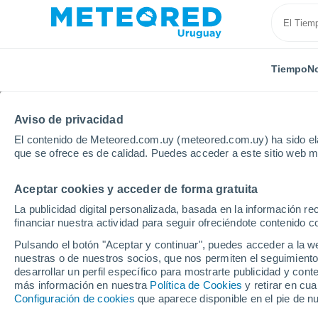
Tiempo
No
TODAS
ACTUALIDAD
CIENCIA
ASTRONOMÍA
PLA
Aviso de privacidad
El contenido de Meteored.com.uy (meteored.com.uy) ha sido ela
que se ofrece es de calidad. Puedes acceder a este sitio web m
Aceptar cookies y acceder de forma gratuita
La publicidad digital personalizada, basada en la información r
financiar nuestra actividad para seguir ofreciéndote contenido c
Inicio
Noticias
Actualidad
Mascotas como respue
Pulsando el botón "Aceptar y continuar", puedes acceder a la w
nuestras o de nuestros socios, que nos permiten el seguimiento
desarrollar un perfil específico para mostrarte publicidad y co
Mascotas como respues
más información en nuestra
Política de Cookies
y retirar en cu
Configuración de cookies
que aparece disponible en el pie de n
qué cada vez más per