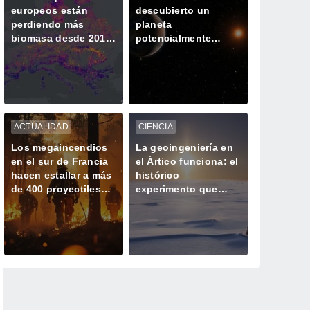
europeos están
descubierto un
perdiendo más
planeta
biomasa desde 2018
potencialmente
y almacenando
habitable a sólo 25
menos CO2
años luz de la Tierra
ACTUALIDAD
CIENCIA
Los megaincendios
La geoingeniería en
en el sur de Francia
el Ártico funciona: el
hacen estallar a más
histórico
de 400 proyectiles
experimento que
olvidados de la
engrosó el hielo 32
Segunda Guerra
cm
Mundial