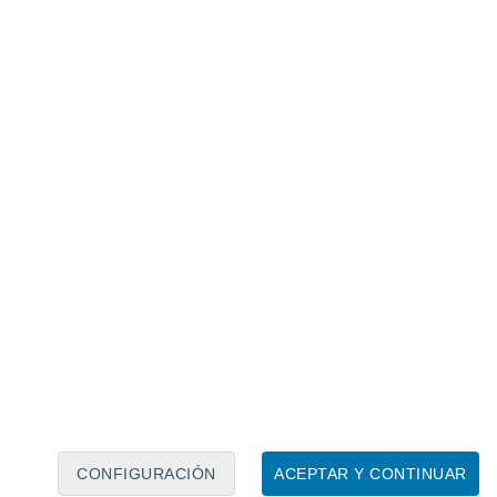
a a las nuevas necesidades afectivas y emocionales
uestas por pocos miembros.
acen más pequeñas, la presencia de
dose muy importante para la convivencia. Se
amilia, una presencia constante que
CONFIGURACIÓN
ACEPTAR Y CONTINUAR
rismo y reduce la percepción de