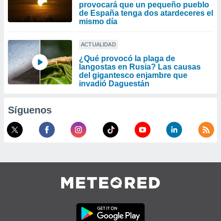
provocará que un pequeño pueblo
de España tenga dos atardeceres el
mismo día
ACTUALIDAD
¿Qué provocó la plaga de
langostas en Rusia? Las causas
del gigantesco enjambre que
invadió Daguestán
Síguenos