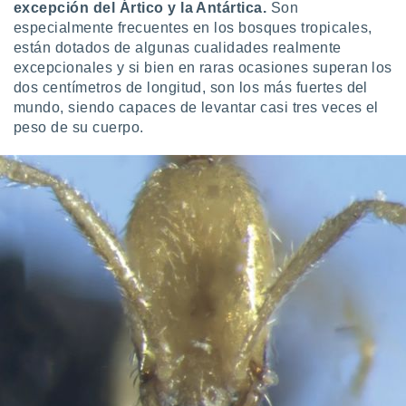
ón de
excepción del Ártico y la Antártica.
Son
uedes
especialmente frecuentes en los bosques tropicales,
uestro sitio
están dotados de algunas cualidades realmente
ed.com.uy.
excepcionales y si bien en raras ocasiones superan los
o, te
dos centímetros de longitud, son los más fuertes del
 de que
mundo, siendo capaces de levantar casi tres veces el
talarán
e sean
peso de su cuerpo.
para
a
por el sitio
o se
cookies para
nto ni para
licidad o
ado, aunque
sualizar
general no
ada. Puedes
 instalación
y acceder a
io web a