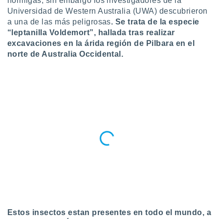
hormigas, sin embargo los investigadores de la
ublicidad y
Universidad de Western Australia (UWA) descubrieron
a una de las más peligrosas
. Se trata de la especie
do en
 mismo.
“leptanilla Voldemort”, hallada tras realizar
sultar más
excavaciones en la árida región de Pilbara en el
 en nuestra
norte de Australia Occidental.
 Cookies
y
ualquier
ento
 botón
ación de
kies
 disponible
e nuestra
.
IVAMENTE,
as
 a cookies
Estos insectos estan presentes en todo el mundo, a
 no aceptar