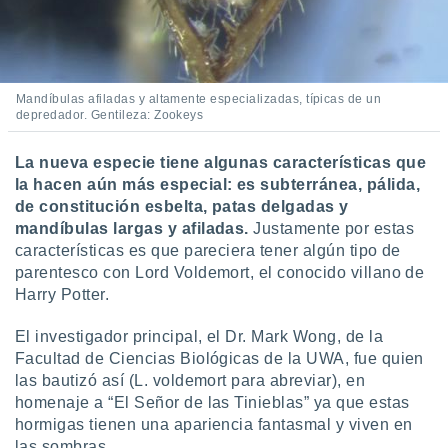
ste abono
 botón
.
Mandíbulas afiladas y altamente especializadas, típicas de un
nto,
depredador. Gentileza: Zookeys
cios
kies,
La nueva especie tiene algunas características que
ores únicos
la hacen aún más especial: es subterránea, pálida,
as similares
de constitución esbelta, patas delgadas y
nar,
mandíbulas largas y afiladas.
Justamente por estas
rocesar
características es que pareciera tener algún tipo de
onales como
parentesco con Lord Voldemort, el conocido villano de
 este sitio
recciones IP
Harry Potter.
ficadores de
 posible
El investigador principal, el Dr. Mark Wong, de la
s
Facultad de Ciencias Biológicas de la UWA, fue quien
 traten tus
las bautizó así (L. voldemort para abreviar), en
nales en
homenaje a “El Señor de las Tinieblas” ya que estas
 interés
hormigas tienen una apariencia fantasmal y viven en
go a lo que
nerte. Para
las sombras.