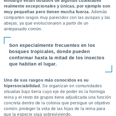
embargo están dotados de algunas cualidades
ar perfiles
realmente excepcionales y únicas, por ejemplo son
idad
muy pequeñas pero tienen mucha fuerza.
Además
a, utilizar
comparten rasgos muy parecidos con las avispas y las
a
 la
abejas, ya que evolucionaron a partir de un
antepasado común.
da, crear un
personalizar
o, uso de
Son especialmente frecuentes en los
a la
bosques
tropicales, donde pueden
e contenido
conformar hasta la mitad de los insectos
do, medir el
 de la
que habitan el lugar.
medir el
 del
 comprender
Uno de sus rasgos más conocidos es su
 través de
hipersociabilidad.
Se organizan en comunidades
s o a través
situadas bajo tierra cuyo eje de poder es la hormiga
nación de
edentes de
reina y el resto de grupos tiene adjudicada una función
fuentes,
concreta dentro de la colonia que persigue un objetivo
y mejora de
común: proteger la vida de las hijas de la reina para
os, uso de
que la especie siga sobreviviendo.