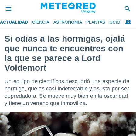
ACTUALIDAD
CIENCIA
ASTRONOMÍA
PLANTAS
OCIO
privacidad
Si odias a las hormigas, ojalá
o de
om.uy
que nunca te encuentres con
com.uy) ha
ado por
la que se parece a Lord
es para
Voldemort
ue la
 que se
e calidad.
Un equipo de científicos descubrió una especie de
eder a este
hormiga, que es casi indetectable y asusta por ser
ediante las
opciones:
depredadora. Se mueve muy bien en la oscuridad
y tiene un veneno que inmoviliza.
ookies y
e forma
d digital
ada, basada