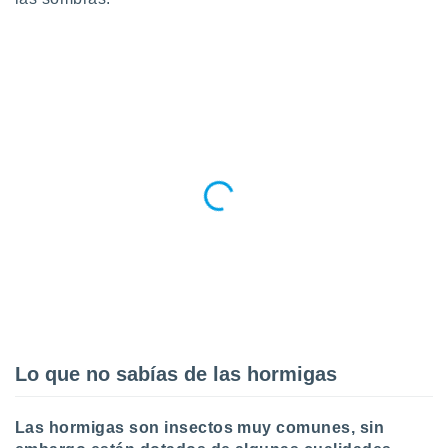
retirar su
ento u
 de datos
er momento
ic en
o en
 Cookies
en
eb.
y
socios
el
to de
la
 en un
Lo que no sabías de las hormigas
 y/o acceder
 de datos
ara
Las hormigas son insectos muy comunes, sin
 anuncios