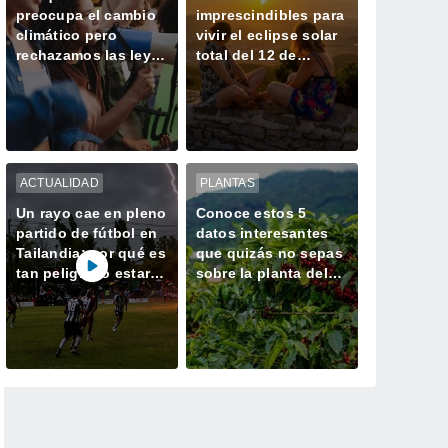
preocupa el cambio
imprescindibles para
climático pero
vivir el eclipse solar
rechazamos las leyes
total del 12 de
para frenarlo: la
agosto en España
respuesta de la
ciencia
ACTUALIDAD
PLANTAS
Un rayo cae en pleno
Conoce estos 5
partido de fútbol en
datos interesantes
Tailandia: por qué es
que quizás no sepas
tan peligroso estar a
sobre la planta del
la intemperie durante
café
una tormenta