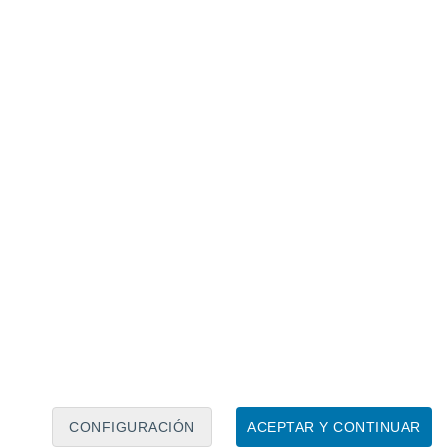
Norteamérica y Europa.
que trabajaba en política exterior para el
 "
comprar literalmente Groenlandia no es
determinación del derecho internacional
la Segunda Guerra Mundial".
s ciudadanos groenlandeses ha sido
nta" y que ellos determinarán su
autónomo del reino de Dinamarca
, y
a "no está en venta", informó Reuters.
Si
endría que ser bastante atractivo. Aunque
CONFIGURACIÓN
ACEPTAR Y CONTINUAR
s y sociales de EE. UU. pudieran parecer