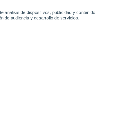
e análisis de dispositivos, publicidad y contenido
n de audiencia y desarrollo de servicios.
omo tierras raras, pero no es el único aliciente para Trump.
3/2025 16:00
6 min
mente rica.
Cuenta con una historia
con paisajes de montañas y fiordos
ismo a su atmósfera. Antaño estaba situada
eriva continental la llevara a su posición
uede ser una de las razones por las que
ridad, además de la abundancia de