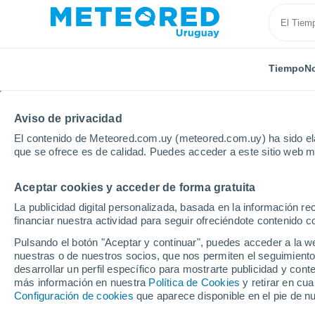
Tiempo
No
TODAS
ACTUALIDAD
CIENCIA
ASTRONOMÍA
PLA
Aviso de privacidad
El contenido de Meteored.com.uy (meteored.com.uy) ha sido ela
que se ofrece es de calidad. Puedes acceder a este sitio web m
Aceptar cookies y acceder de forma gratuita
La publicidad digital personalizada, basada en la información r
financiar nuestra actividad para seguir ofreciéndote contenido c
Inicio
Noticias
Actualidad
¿Por qué Groenlandia 
Pulsando el botón "Aceptar y continuar", puedes acceder a la w
nuestras o de nuestros socios, que nos permiten el seguimiento
desarrollar un perfil específico para mostrarte publicidad y co
¿Por qué Groenlandia 
más información en nuestra
Política de Cookies
y retirar en cu
Configuración de cookies
que aparece disponible en el pie de n
cambiará su futuro?