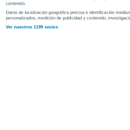
contenido.
Datos de localización geográfica precisa e identificación mediant
personalizados, medición de publicidad y contenido, investigació
Ver nuestros 1199 socios
Groenlandia posee grandes yacimientos de las conocidas c
Clarissa Wright
09/0
Meteored Reino Unido
Groenlandia es una tierra geológica
geológica de 4.000 millones de años, 
cubiertos de hielo que añaden dramat
en el hemisferio sur, antes de que la d
actual, no muy lejos del Ártico.
Esta p
atrae a Trump, por motivos de segu
minerales disponibles.