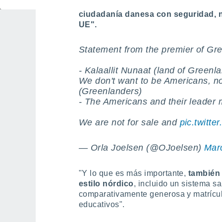
prometedores, Gad explicó que
"los 
ciudadanía danesa con seguridad, no
UE".
Statement from the premier of Gr
- Kalaallit Nunaat (land of Greenla
We don't want to be Americans, nor
(Greenlanders)
- The Americans and their leader 
We are not for sale and
pic.twitt
— Orla Joelsen (@OJoelsen)
Mar
"Y lo que es más importante,
también 
estilo nórdico
, incluido un sistema s
comparativamente generosa y matrícula
educativos".