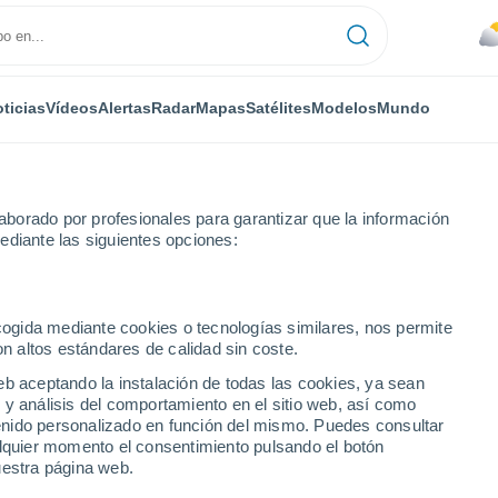
ticias
Vídeos
Alertas
Radar
Mapas
Satélites
Modelos
Mundo
NTAS
OCIO
borado por profesionales para garantizar que la información
ediante las siguientes opciones:
ecogida mediante cookies o tecnologías similares, nos permite
on altos estándares de calidad sin coste.
es atractiva para Trump y cambiará su futuro?
eb aceptando la instalación de todas las cookies, ya sean
 y análisis del comportamiento en el sitio web, así como
ntenido personalizado en función del mismo. Puedes consultar
es atractiva para Trump y
alquier momento el consentimiento pulsando el botón
uestra página web.