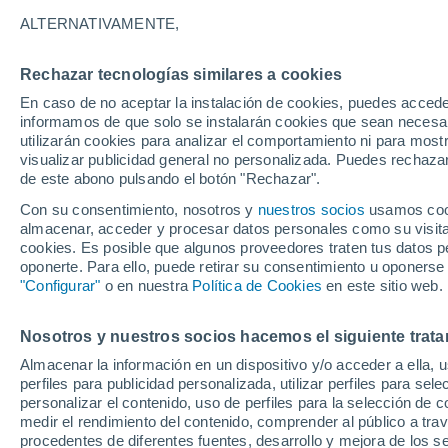
ALTERNATIVAMENTE,
Puede parecer una tierra de poco valor
posición geográfica útil, por lo que T
Rechazar tecnologías similares a cookies
Groenlandia. ¿Qué piensan de esto su
En caso de no aceptar la instalación de cookies, puedes accede
informamos de que solo se instalarán cookies que sean necesari
utilizarán cookies para analizar el comportamiento ni para most
visualizar publicidad general no personalizada. Puedes rechazar
de este abono pulsando el botón "Rechazar".
Con su consentimiento, nosotros y
nuestros socios
usamos cooki
almacenar, acceder y procesar datos personales como su visita e
cookies. Es posible que algunos proveedores traten tus datos pe
oponerte. Para ello, puede retirar su consentimiento u oponerse
"Configurar"
o en nuestra
Política de Cookies
en este sitio web.
Nosotros y nuestros socios hacemos el siguiente trata
Almacenar la información en un dispositivo y/o acceder a ella, 
perfiles para publicidad personalizada, utilizar perfiles para sele
personalizar el contenido, uso de perfiles para la selección de c
medir el rendimiento del contenido, comprender al público a tra
procedentes de diferentes fuentes, desarrollo y mejora de los se