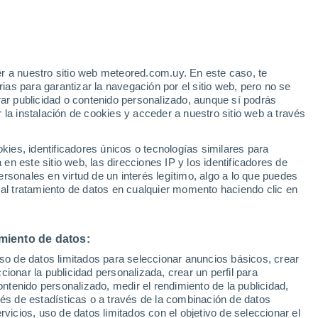
, pero no lo es, con ricos minerales y una
rump ha mostrado interés en adquirir
s habitantes?
r a nuestro sitio web meteored.com.uy. En este caso, te
as para garantizar la navegación por el sitio web, pero no se
rar publicidad o contenido personalizado, aunque sí podrás
 la instalación de cookies y acceder a nuestro sitio web a través
es, identificadores únicos o tecnologías similares para
n este sitio web, las direcciones IP y los identificadores de
rsonales en virtud de un interés legítimo, algo a lo que puedes
 al tratamiento de datos en cualquier momento haciendo clic en
miento de datos:
uso de datos limitados para seleccionar anuncios básicos, crear
ccionar la publicidad personalizada, crear un perfil para
ontenido personalizado, medir el rendimiento de la publicidad,
vés de estadísticas o a través de la combinación de datos
rvicios, uso de datos limitados con el objetivo de seleccionar el