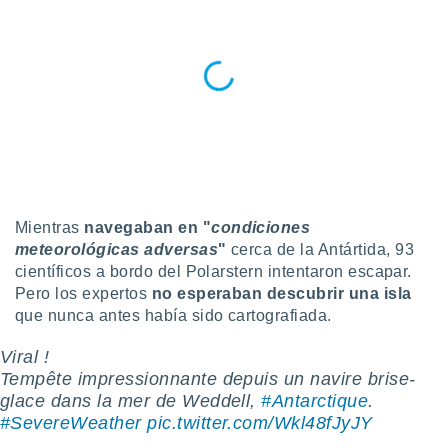
ublicidad y
do en
 mismo.
sultar más
 en nuestra
 Cookies
y
ualquier
ento
 botón
ación de
Mientras
navegaban en "
condiciones
kies
meteorológicas adversas
"
cerca de la Antártida, 93
 disponible
científicos a bordo del Polarstern intentaron escapar.
e nuestra
.
Pero los expertos
no esperaban descubrir una isla
que nunca antes había sido cartografiada.
IVAMENTE,
Viral !
Tempête impressionnante depuis un navire brise-
as
glace dans la mer de Weddell,
#Antarctique
.
 a cookies
#SevereWeather
pic.twitter.com/Wkl48fJyJY
 no aceptar