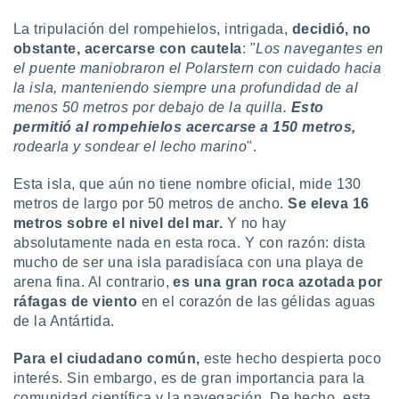
retirar su
La tripulación del rompehielos, intrigada,
decidió, no
ento u
obstante, acercarse con cautela
: "
Los navegantes en
 de datos
el puente maniobraron el Polarstern con cuidado hacia
er momento
la isla, manteniendo siempre una profundidad de al
ic en
menos 50 metros por debajo de la quilla.
Esto
o en
permitió al rompehielos acercarse a 150 metros,
rodearla y sondear el lecho marino
".
 Cookies
en
eb.
Esta isla, que aún no tiene nombre oficial, mide 130
y
metros de largo por 50 metros de ancho.
Se eleva 16
socios
metros sobre el nivel del mar.
Y no hay
el
absolutamente nada en esta roca. Y con razón: dista
mucho de ser una isla paradisíaca con una playa de
to de
arena fina. Al contrario,
es una gran roca azotada por
ráfagas de viento
en el corazón de las gélidas aguas
la
de la Antártida.
 en un
 y/o acceder
Para el ciudadano común,
este hecho despierta poco
 de datos
ara
interés. Sin embargo, es de gran importancia para la
 anuncios
comunidad científica y la navegación. De hecho, esta