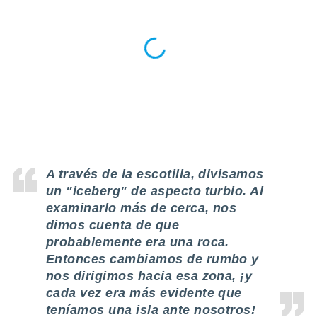
ste abono
 botón
.
nto,
cios
kies,
ores únicos
as similares
nar,
rocesar
A través de la escotilla, divisamos
onales como
un "iceberg" de aspecto turbio. Al
 este sitio
recciones IP
examinarlo más de cerca, nos
ficadores de
dimos cuenta de que
 posible
probablemente era una roca.
s
Entonces cambiamos de rumbo y
 traten tus
nales en
nos dirigimos hacia esa zona, ¡y
 interés
cada vez era más evidente que
go a lo que
teníamos una isla ante nosotros!
nerte. Para