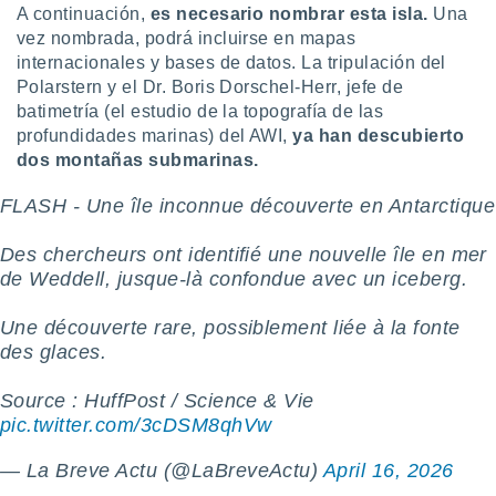
ados con el
A continuación,
es necesario nombrar esta isla.
Una
 seleccionar
vez nombrada, podrá incluirse en mapas
o.
internacionales y bases de datos. La tripulación del
calización
Polarstern y el Dr. Boris Dorschel-Herr, jefe de
precisa e
batimetría (el estudio de la topografía de las
ión mediante
profundidades marinas) del AWI,
ya han descubierto
dos montañas submarinas.
, publicidad
FLASH - Une île inconnue découverte en Antarctique
dos,
 publicidad
,
Des chercheurs ont identifié une nouvelle île en mer
ón de
de Weddell, jusque-là confondue avec un iceberg.
 desarrollo
s.
Une découverte rare, possiblement liée à la fonte
tros 1199
des glaces.
ios
Source : HuffPost / Science & Vie
pic.twitter.com/3cDSM8qhVw
— La Breve Actu (@LaBreveActu)
April 16, 2026