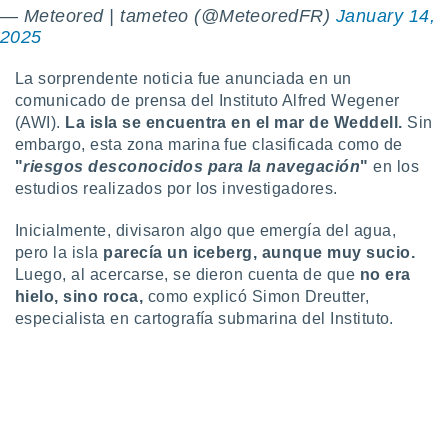
ón de
— Meteored | tameteo (@MeteoredFR)
January 14,
uedes
2025
uestro sitio
ed.com.uy.
La sorprendente noticia fue anunciada en un
o, te
comunicado de prensa del Instituto Alfred Wegener
 de que
talarán
(AWI).
La isla se encuentra en el mar de Weddell.
Sin
e sean
embargo, esta zona marina fue clasificada como de
para
"
riesgos desconocidos para la navegación
"
en los
a
estudios realizados por los investigadores.
por el sitio
o se
Inicialmente, divisaron algo que emergía del agua,
cookies para
pero la isla
parecía un iceberg
, aunque muy sucio.
nto ni para
Luego, al acercarse, se dieron cuenta de que
no era
licidad o
hielo, sino roca,
como explicó Simon Dreutter,
especialista en cartografía submarina del Instituto.
ado, aunque
sualizar
general no
ada. Puedes
 instalación
y acceder a
io web a