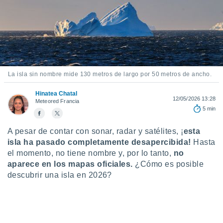
mación
ediante
ecnologías
nos permite
estra
ara seguir
e contenido
ACEPTAR
stándares
Y
La isla sin nombre mide 130 metros de largo por 50 metros de ancho.
sin coste.
CONTINUAR
 botón
Hinatea Chatal
12/05/2026 13:28
Meteored Francia
continuar",
CONFIGURACIÓN
5 min
der a la
ndo la
A pesar de contar con sonar, radar y satélites, ¡
esta
 de todas
, ya sean
isla ha pasado completamente desapercibida!
Hasta
de nuestros
el momento, no tiene nombre y, por lo tanto,
no
 nos
aparece en los mapas oficiales.
¿Cómo es posible
descubrir una isla en 2026?
 y análisis
tamiento en
b, así como
un perfil
para