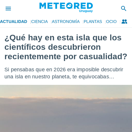
ACTUALIDAD
CIENCIA
ASTRONOMÍA
PLANTAS
OCIO
privacidad
¿Qué hay en esta isla que los
o de
om.uy
científicos descubrieron
com.uy) ha
ado por
recientemente por casualidad?
es para
ue la
Si pensabas que en 2026 era imposible descubrir
 que se
e calidad.
una isla en nuestro planeta, te equivocabas…
eder a este
ediante las
opciones:
ookies y
e forma
d digital
ada, basada