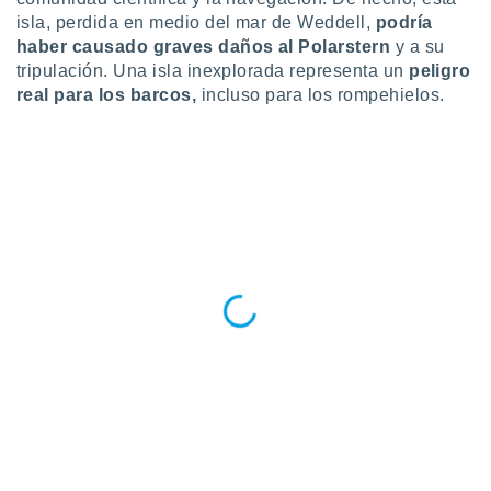
ar perfiles
isla, perdida en medio del mar de Weddell,
podría
idad
haber causado graves daños al Polarstern
y a su
a, utilizar
tripulación. Una isla inexplorada representa un
peligro
a
real para los barcos,
incluso para los rompehielos.
 la
da, crear un
personalizar
o, uso de
a la
e contenido
do, medir el
 de la
medir el
 del
 comprender
 través de
s o a través
nación de
edentes de
fuentes,
y mejora de
os, uso de