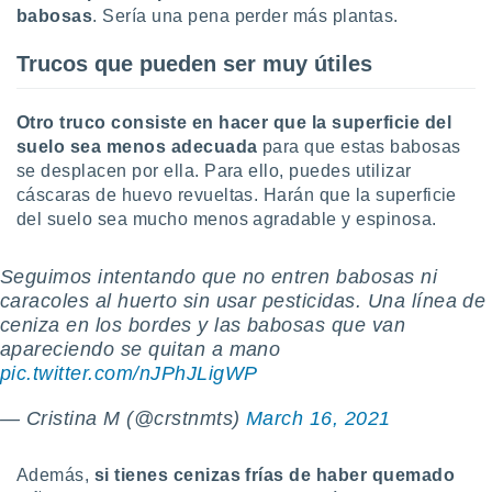
ar perfiles
babosas
. Sería una pena perder más plantas.
idad
a, utilizar
Trucos que pueden ser muy útiles
a
 la
Otro truco consiste en hacer que la superficie del
da, crear un
suelo sea menos adecuada
para que estas babosas
personalizar
se desplacen por ella. Para ello, puedes utilizar
o, uso de
cáscaras de huevo revueltas. Harán que la superficie
a la
del suelo sea mucho menos agradable y espinosa.
e contenido
do, medir el
 de la
Seguimos intentando que no entren babosas ni
medir el
caracoles al huerto sin usar pesticidas. Una línea de
 del
ceniza en los bordes y las babosas que van
 comprender
apareciendo se quitan a mano
 través de
s o a través
pic.twitter.com/nJPhJLigWP
nación de
edentes de
— Cristina M (@crstnmts)
March 16, 2021
fuentes,
y mejora de
os, uso de
Además,
si tienes cenizas frías de haber quemado