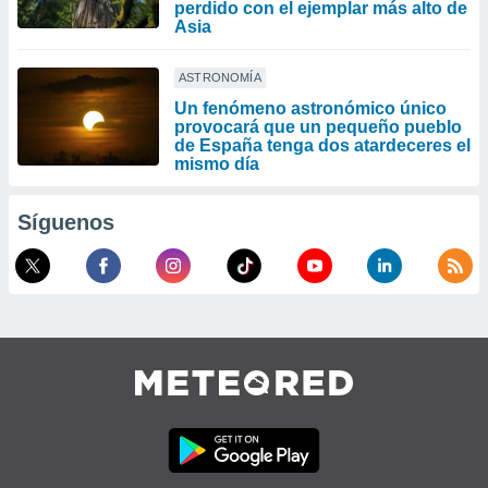
perdido con el ejemplar más alto de
Asia
ASTRONOMÍA
Un fenómeno astronómico único
provocará que un pequeño pueblo
de España tenga dos atardeceres el
mismo día
Síguenos