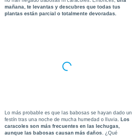
no han llegado babosas ni caracoles. Entonces,
una
ublicidad y
mañana, te levantas y descubres que todas tus
plantas están parcial o totalmente devoradas.
do en
 mismo.
sultar más
 en nuestra
 Cookies
y
ualquier
ento
 botón
ación de
kies
 disponible
e nuestra
.
IVAMENTE,
Lo más probable es que las babosas se hayan dado un
as
festín tras una noche de mucha humedad o lluvia.
Los
 a cookies
caracoles son más frecuentes en las lechugas,
aunque las babosas causan más daños
. ¿Qué
 no aceptar