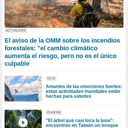
ACTUALIDAD
El aviso de la OMM sobre los incendios
forestales: "el cambio climático
aumenta el riesgo, pero no es el único
culpable
OCIO
Amantes de las emociones fuertes:
estas actividades mundiales están
hechas para ustedes
PLANTAS
"El árbol que casi toca la luna":
encuentran en Taiwán un bosque