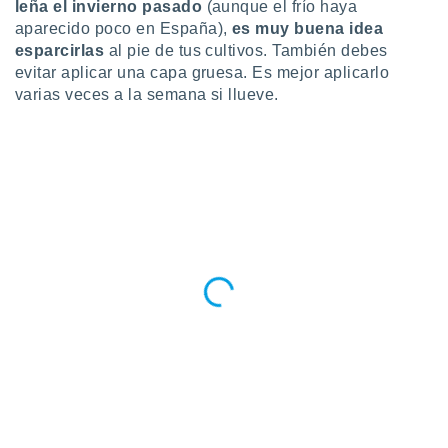
ados con el
leña el invierno pasado
(aunque el frío haya
 seleccionar
aparecido poco en España),
es muy buena idea
o.
esparcirlas
al pie de tus cultivos. También debes
calización
evitar aplicar una capa gruesa. Es mejor aplicarlo
precisa e
varias veces a la semana si llueve.
ión mediante
, publicidad
dos,
 publicidad
,
ón de
 desarrollo
s.
tros 1199
ios