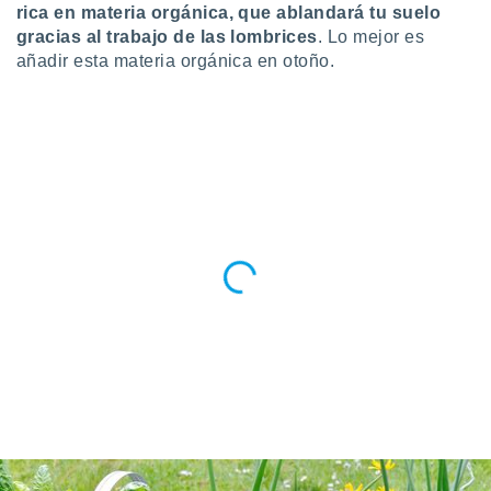
rica en materia orgánica, que ablandará tu suelo
ste abono
 botón
gracias al trabajo de las lombrices
. Lo mejor es
.
añadir esta materia orgánica en otoño.
nto,
cios
kies,
ores únicos
as similares
nar,
rocesar
onales como
 este sitio
recciones IP
ficadores de
 posible
s
 traten tus
nales en
 interés
go a lo que
nerte. Para