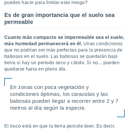
ón de
puedes hacer para limitar este riesgo?
uedes
uestro sitio
Es de gran importancia que el suelo sea
ed.com.uy.
permeable
o, te
 de que
talarán
Cuanto más compacto se impermeable sea el suelo,
e sean
más humedad permanecerá en él.
Unas condiciones
para
que no podrían ser más perfectas para la presencia de
a
babosas en el suelo. Las babosas se quedarán bajo
por el sitio
o se
tierra si hay un periodo seco y cálido. Si no... pueden
cookies para
quedarse fuera en pleno día.
nto ni para
licidad o
En zonas con poca vegetación y
condiciones óptimas, los caracolas y las
ado, aunque
sualizar
babosas pueden llegar a recorrer entre 2 y 7
general no
metros al día según la especie.
ada. Puedes
 instalación
y acceder a
El truco está en que la tierra percole bien. Es decir,
io web a