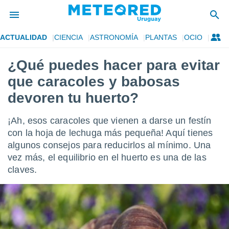
ACTUALIDAD
CIENCIA
ASTRONOMÍA
PLANTAS
OCIO
privacidad
¿Qué puedes hacer para evitar
o de
om.uy
que caracoles y babosas
com.uy) ha
ado por
devoren tu huerto?
es para
ue la
¡Ah, esos caracoles que vienen a darse un festín
 que se
e calidad.
con la hoja de lechuga más pequeña! Aquí tienes
eder a este
algunos consejos para reducirlos al mínimo. Una
ediante las
vez más, el equilibrio en el huerto es una de las
opciones:
claves.
ookies y
e forma
d digital
ada, basada