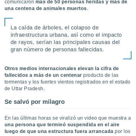
comunicaron
más de 50 personas heridas y más de
retirar su
una centena de animales muertos
.
ento u
 de datos
La caída de árboles, el colapso de
er momento
ic en
infraestructura urbana, así como el impacto
o en
de rayos, serían las principales causas del
gran número de personas fallecidas.
 Cookies
en
eb.
y
Otros medios internacionales elevan la cifra de
socios
fallecidos a más de un centenar
producto de las
el
tormentas y los fuertes vientos registrados en el estado
de Uttar Pradesh.
to de
Se salvó por milagro
la
 en un
 y/o acceder
En las últimas horas se viralizó un video que muestra a
 de datos
una persona que terminó suspendida en el aire
ara
luego de que una estructura fuera arrancada
por los
 anuncios