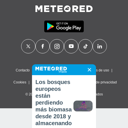
Contacto
Sobre nosotros
FAQ
Términos de uso
Los bosques
Cookies
Política de privacidad
Configuración de privacidad
europeos
© 2026 Meteored. Todos los derechos reservados
están
perdiendo
más biomasa
desde 2018 y
almacenando