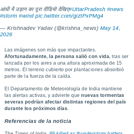
ados con el
 seleccionar
आंधी में उड़ान का पूरा वीडियो देखिए
#UttarPradesh
#news
o.
#storm
#wind
pic.twitter.com/giztPxPMg4
calización
precisa e
— Krishnadev Yadav (@krishna_news)
May 14,
ión mediante
2026
, publicidad
Las imágenes son más que impactantes.
dos,
Afortunadamente, la persona salió con vida
, tras ser
 publicidad
lanzada por los aires a una altura aproximada de 15
,
metros. El terreno cubierto por plantaciones absorbió
ón de
parte de la fuerza de la caída.
 desarrollo
s.
El Departamento de Meteorología de India mantiene
tros 1199
las alertas activas, y advierte que
nuevas tormentas
ios
severas podrían afectar distintas regiones del país
durante los próximos días
.
Referencias de la noticia
The Times of India.
89 killed as thunderstorm batters