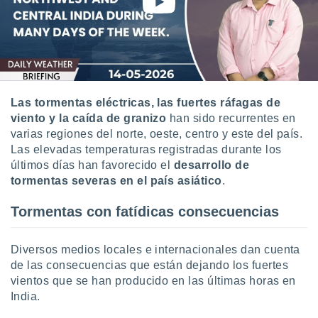
ón de
uedes
uestro sitio
ed.com.uy.
o, te
 de que
talarán
e sean
Las
tormentas eléctricas, las fuertes ráfagas de
para
viento y la caída de granizo
han sido recurrentes en
a
varias regiones del norte, oeste, centro y este del país.
por el sitio
Las elevadas temperaturas registradas durante los
o se
últimos días han favorecido el
desarrollo de
cookies para
tormentas severas en el país asiático
.
nto ni para
licidad o
Tormentas con fatídicas consecuencias
ado, aunque
sualizar
Diversos medios locales e internacionales dan cuenta
general no
de las consecuencias que están dejando los fuertes
ada. Puedes
vientos que se han producido en las últimas horas en
 instalación
India.
y acceder a
io web a