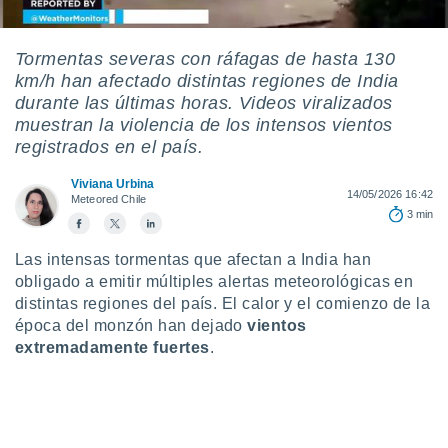
mación
ediante
ecnologías
Tormentas severas con ráfagas de hasta 130
nos permite
km/h han afectado distintas regiones de India
estra
ara seguir
durante las últimas horas. Videos viralizados
e contenido
muestran la violencia de los intensos vientos
ACEPTAR
stándares
registrados en el país.
Y
sin coste.
CONTINUAR
Viviana Urbina
 botón
14/05/2026 16:42
Meteored Chile
continuar",
CONFIGURACIÓN
3 min
der a la
ndo la
Las intensas tormentas que afectan a India han
 de todas
obligado a emitir múltiples alertas meteorológicas en
, ya sean
de nuestros
distintas regiones del país. El calor y el comienzo de la
 nos
época del monzón han dejado
vientos
extremadamente fuertes
.
 y análisis
tamiento en
b, así como
un perfil
para