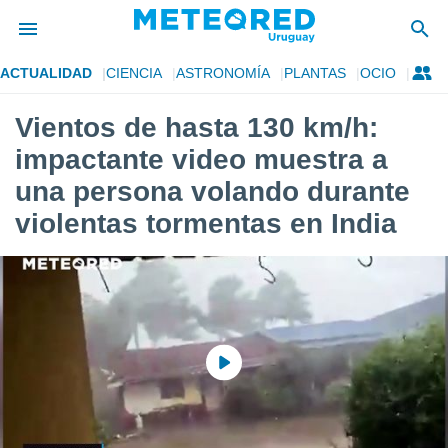
ACTUALIDAD
CIENCIA
ASTRONOMÍA
PLANTAS
OCIO
privacidad
Vientos de hasta 130 km/h:
o de
om.uy
impactante video muestra a
com.uy) ha
ado por
una persona volando durante
es para
violentas tormentas en India
ue la
 que se
e calidad.
eder a este
ediante las
opciones:
ookies y
e forma
d digital
ada, basada