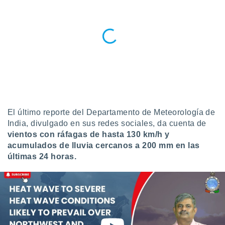
ublicidad y
do en
 mismo.
sultar más
 en nuestra
 Cookies
y
ualquier
ento
 botón
ación de
El último reporte del Departamento de Meteorología de
kies
India, divulgado en sus redes sociales, da cuenta de
 disponible
vientos con ráfagas de hasta 130 km/h y
e nuestra
acumulados de lluvia cercanos a 200 mm en las
.
últimas 24 horas.
IVAMENTE,
as
 a cookies
 no aceptar