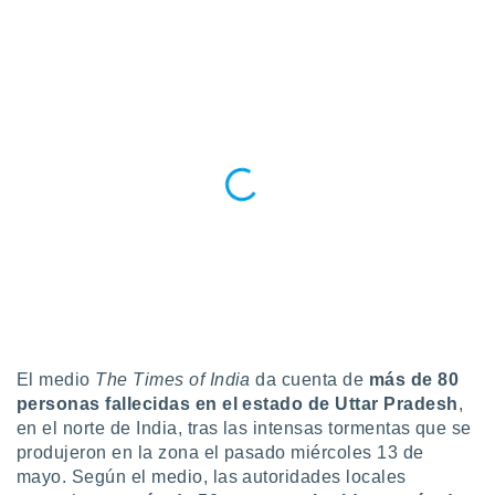
ste abono
 botón
.
nto,
cios
kies,
ores únicos
as similares
nar,
rocesar
onales como
 este sitio
recciones IP
ficadores de
 posible
El medio
The Times of India
da cuenta de
más de 80
s
personas fallecidas en el estado de Uttar Pradesh
,
 traten tus
nales en
en el norte de India, tras las intensas tormentas que se
 interés
produjeron en la zona el pasado miércoles 13 de
go a lo que
mayo. Según el medio, las autoridades locales
nerte. Para