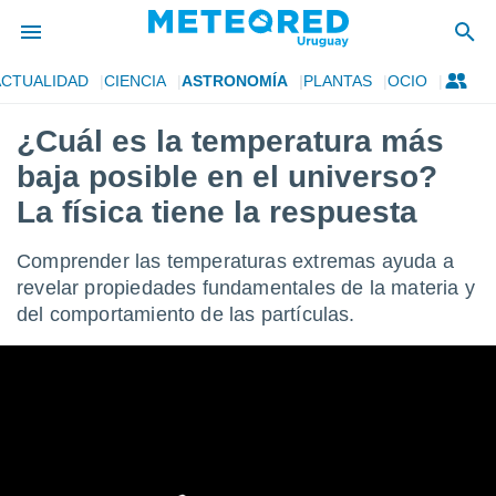
ACTUALIDAD
CIENCIA
ASTRONOMÍA
PLANTAS
OCIO
privacidad
¿Cuál es la temperatura más
o de
om.uy
baja posible en el universo?
com.uy) ha
ado por
La física tiene la respuesta
es para
ue la
Comprender las temperaturas extremas ayuda a
 que se
e calidad.
revelar propiedades fundamentales de la materia y
eder a este
del comportamiento de las partículas.
ediante las
opciones:
ookies y
e forma
d digital
ada, basada