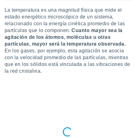
ste abono
La temperatura es una magnitud física que mide el
 botón
.
estado energético microscópico de un sistema,
relacionado con la energía cinética promedio de las
partículas que lo componen.
Cuanto mayor sea la
nto,
agitación de los átomos, moléculas u otras
cios
partículas, mayor será la temperatura observada.
kies,
En los gases, por ejemplo, esta agitación se asocia
ores únicos
con la velocidad promedio de las partículas, mientras
as similares
que en los sólidos está vinculada a las vibraciones de
nar,
la red cristalina.
rocesar
onales como
 este sitio
recciones IP
ficadores de
 posible
s
 traten tus
nales en
 interés
go a lo que
nerte. Para