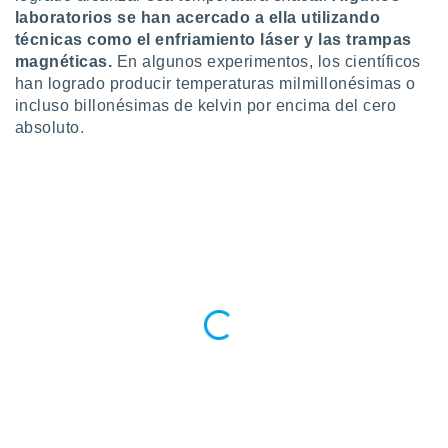
ados con el
laboratorios se han acercado a ella utilizando
 seleccionar
técnicas como el enfriamiento láser y las trampas
o.
magnéticas.
En algunos experimentos, los científicos
calización
han logrado producir temperaturas milmillonésimas o
precisa e
incluso billonésimas de kelvin por encima del cero
ión mediante
absoluto.
, publicidad
dos,
 publicidad
,
ón de
 desarrollo
s.
tros 1199
ios