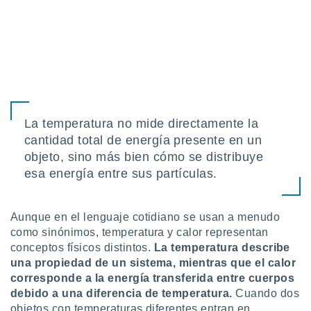
retirar su
ento u
 de datos
er momento
ic en
o en
 Cookies
en
La temperatura no mide directamente la
eb.
cantidad total de energía presente en un
objeto, sino más bien cómo se distribuye
y
socios
esa energía entre sus partículas.
el
to de
Aunque en el lenguaje cotidiano se usan a menudo
como sinónimos, temperatura y calor representan
la
conceptos físicos distintos.
La temperatura describe
 en un
una propiedad de un sistema, mientras que el calor
 y/o acceder
corresponde a la energía transferida entre cuerpos
 de datos
debido a una diferencia de temperatura.
Cuando dos
ara
 anuncios
objetos con temperaturas diferentes entran en