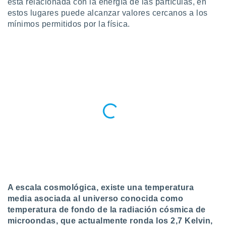
está relacionada con la energía de las partículas, en
ublicidad y
estos lugares puede alcanzar valores cercanos a los
do en
mínimos permitidos por la física.
 mismo.
sultar más
 en nuestra
 Cookies
y
ualquier
ento
 botón
ación de
kies
 disponible
e nuestra
.
IVAMENTE,
A escala cosmológica, existe una temperatura
as
media asociada al universo conocida como
 a cookies
temperatura de fondo de la radiación cósmica de
 no aceptar
microondas, que actualmente ronda los 2,7 Kelvin,