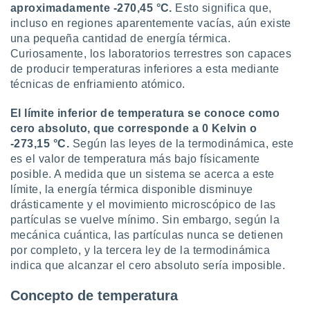
ón de
aproximadamente -270,45 °C.
Esto significa que,
uedes
incluso en regiones aparentemente vacías, aún existe
uestro sitio
una pequeña cantidad de energía térmica.
ed.com.uy.
Curiosamente, los laboratorios terrestres son capaces
o, te
de producir temperaturas inferiores a esta mediante
 de que
talarán
técnicas de enfriamiento atómico.
e sean
para
El límite inferior de temperatura se conoce como
a
cero absoluto, que corresponde a 0 Kelvin o
por el sitio
-273,15 °C.
Según las leyes de la termodinámica, este
o se
es el valor de temperatura más bajo físicamente
cookies para
posible. A medida que un sistema se acerca a este
nto ni para
límite, la energía térmica disponible disminuye
licidad o
drásticamente y el movimiento microscópico de las
partículas se vuelve mínimo. Sin embargo, según la
ado, aunque
mecánica cuántica, las partículas nunca se detienen
sualizar
por completo, y la tercera ley de la termodinámica
general no
indica que alcanzar el cero absoluto sería imposible.
ada. Puedes
 instalación
y acceder a
Concepto de temperatura
io web a