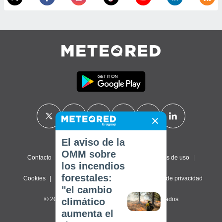
El aviso de la
OMM sobre
Contacto
Sobre nosotros
FAQ
Términos de uso
los incendios
forestales:
Cookies
Política de privacidad
Configuración de privacidad
"el cambio
© 2026 Meteored. Todos los derechos reservados
climático
aumenta el