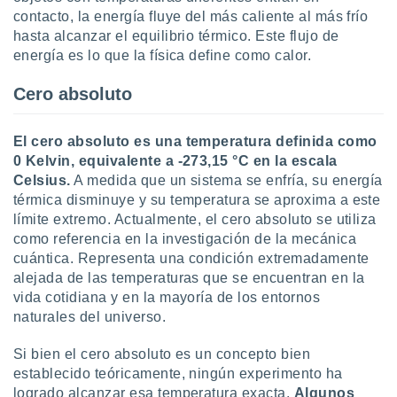
ar perfiles
contacto, la energía fluye del más caliente al más frío
idad
hasta alcanzar el equilibrio térmico. Este flujo de
a, utilizar
energía es lo que la física define como calor.
a
 la
Cero absoluto
da, crear un
personalizar
El cero absoluto es una temperatura definida como
o, uso de
0 Kelvin, equivalente a -273,15 °C en la escala
a la
e contenido
Celsius.
A medida que un sistema se enfría, su energía
do, medir el
térmica disminuye y su temperatura se aproxima a este
 de la
límite extremo. Actualmente, el cero absoluto se utiliza
medir el
como referencia en la investigación de la mecánica
 del
cuántica. Representa una condición extremadamente
 comprender
alejada de las temperaturas que se encuentran en la
 través de
vida cotidiana y en la mayoría de los entornos
s o a través
nación de
naturales del universo.
edentes de
fuentes,
Si bien el cero absoluto es un concepto bien
y mejora de
establecido teóricamente, ningún experimento ha
os, uso de
logrado alcanzar esa temperatura exacta.
Algunos