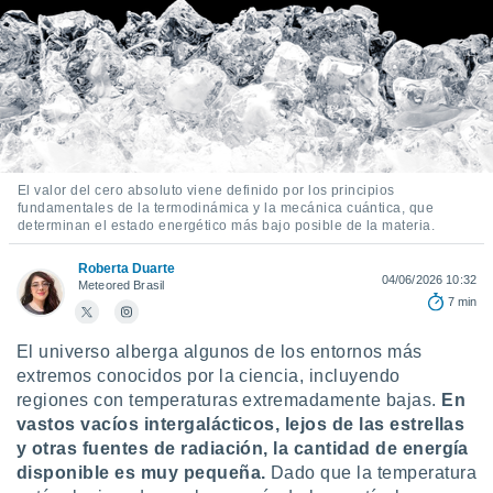
mación
ediante
ecnologías
nos permite
estra
ara seguir
e contenido
ACEPTAR
stándares
Y
sin coste.
CONTINUAR
El valor del cero absoluto viene definido por los principios
 botón
fundamentales de la termodinámica y la mecánica cuántica, que
determinan el estado energético más bajo posible de la materia.
continuar",
CONFIGURACIÓN
der a la
Roberta Duarte
ndo la
04/06/2026 10:32
Meteored Brasil
 de todas
7 min
, ya sean
de nuestros
El universo alberga algunos de los entornos más
 nos
extremos conocidos por la ciencia, incluyendo
 y análisis
regiones con temperaturas extremadamente bajas.
En
tamiento en
vastos vacíos intergalácticos, lejos de las estrellas
b, así como
y otras fuentes de radiación, la cantidad de energía
un perfil
disponible es muy pequeña.
Dado que la temperatura
para