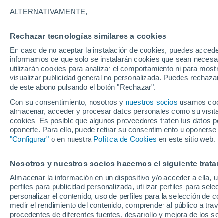
ALTERNATIVAMENTE,
Astrónomos confirmaron la detección 
cruzará el sistema solar a gran veloci
Rechazar tecnologías similares a cookies
Tierra en octubre, ofreciendo una opor
En caso de no aceptar la instalación de cookies, puedes accede
cósmicos lejanos.
informamos de que solo se instalarán cookies que sean necesari
utilizarán cookies para analizar el comportamiento ni para most
visualizar publicidad general no personalizada. Puedes rechazar
de este abono pulsando el botón "Rechazar".
Con su consentimiento, nosotros y
nuestros socios
usamos cooki
almacenar, acceder y procesar datos personales como su visita e
cookies. Es posible que algunos proveedores traten tus datos pe
oponerte. Para ello, puede retirar su consentimiento u oponerse
"Configurar"
o en nuestra
Política de Cookies
en este sitio web.
Nosotros y nuestros socios hacemos el siguiente trata
Almacenar la información en un dispositivo y/o acceder a ella, 
perfiles para publicidad personalizada, utilizar perfiles para sele
personalizar el contenido, uso de perfiles para la selección de c
medir el rendimiento del contenido, comprender al público a tra
procedentes de diferentes fuentes, desarrollo y mejora de los se