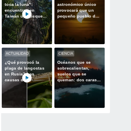
toca la luna":
astronómico único
encuentran en
provocará que un
Taiwán un bosque
pequeño pueblo de
perdido con el
España tenga dos
ejemplar más alto de
atardeceres el mismo
Asia
día
ACTUALIDAD
CIENCIA
¿Qué provocó la
Océanos que se
plaga de langostas
sobrecalientan,
en Rusia? Las
suelos que se
causas del
queman: dos caras
gigantesco enjambre
de la misma
que invadió
alteración climática
Daguestán