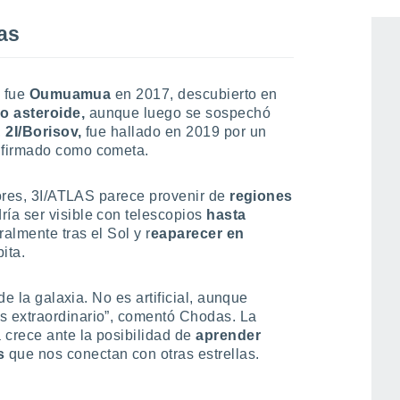
as
o fue
Oumuamua
en 2017, descubierto en
o asteroide,
aunque luego se sospechó
,
2I/Borisov,
fue hallado en 2019 por un
nfirmado como cometa.
iores, 3I/ATLAS parece provenir de
regiones
dría ser visible con telescopios
hasta
almente tras el Sol y r
eaparecer en
ita.
de la galaxia. No es artificial, aunque
 extraordinario”, comentó Chodas. La
crece ante la posibilidad de
aprender
os
que nos conectan con otras estrellas.