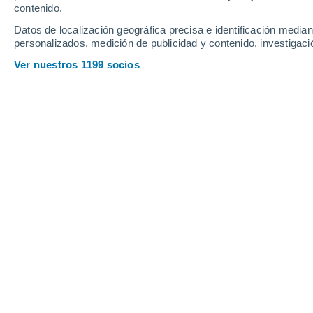
contenido.
Datos de localización geográfica precisa e identificación mediant
personalizados, medición de publicidad y contenido, investigació
Ver nuestros 1199 socios
Astrónomos chilenos monitorean el paso del cometa inter
cruza el sistema solar.
Pamela Henríquez
0
Meteored Chile
La Administración Nacional de Aeroná
en inglés) confirmó la detección de u
gran velocidad a través de nuestro si
convierte en el tercer objeto de este t
ciencia una oportunidad única para
es