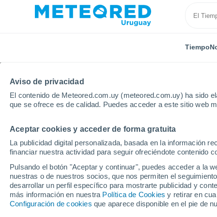
Tiempo
No
TODAS
ACTUALIDAD
CIENCIA
ASTRONOMÍA
PLA
Aviso de privacidad
El contenido de Meteored.com.uy (meteored.com.uy) ha sido ela
que se ofrece es de calidad. Puedes acceder a este sitio web m
Aceptar cookies y acceder de forma gratuita
La publicidad digital personalizada, basada en la información r
financiar nuestra actividad para seguir ofreciéndote contenido c
Inicio
Noticias
Astronomía
¿El cometa 3I/ATLAS
Pulsando el botón "Aceptar y continuar", puedes acceder a la w
nuestras o de nuestros socios, que nos permiten el seguimiento
desarrollar un perfil específico para mostrarte publicidad y co
¿El cometa 3I/ATLAS e
más información en nuestra
Política de Cookies
y retirar en cu
Configuración de cookies
que aparece disponible en el pie de n
Tierra? Esto dicen lo