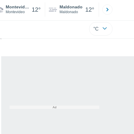
Montevideo
Maldonado
Paysandú
12°
12°
Montevideo
Maldonado
Paysandú
°C