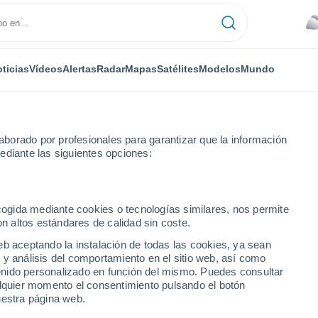
ticias
Vídeos
Alertas
Radar
Mapas
Satélites
Modelos
Mundo
NTAS
OCIO
borado por profesionales para garantizar que la información
ediante las siguientes opciones:
ecogida mediante cookies o tecnologías similares, nos permite
on altos estándares de calidad sin coste.
 es una amenaza para la Tierra? Esto dicen los astrónomos chilenos
eb aceptando la instalación de todas las cookies, ya sean
 y análisis del comportamiento en el sitio web, así como
ntenido personalizado en función del mismo. Puedes consultar
s una amenaza para la
alquier momento el consentimiento pulsando el botón
uestra página web.
s astrónomos chilenos