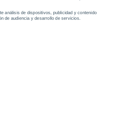
e análisis de dispositivos, publicidad y contenido
n de audiencia y desarrollo de servicios.
estelar 3I/ATLAS desde observatorios en Atacama, mientras
4/07/2025 19:44
4 min
utica y del Espacio (NASA, por sus siglas
n nuevo cometa interestelar que se mueve a
stema solar. Bautizado
3I/ATLAS
, se
ipo jamás identificado, brindando a la
tudiar estos misteriosos viajeros