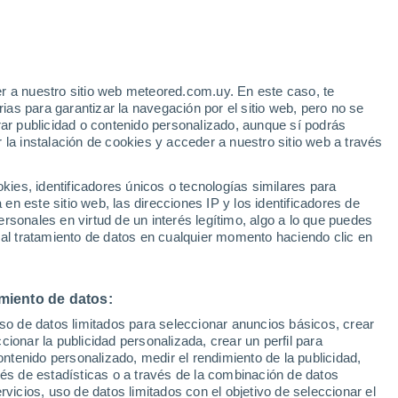
de 3I/ATLAS, un cometa interestelar que
dad. Pasará entre las órbitas de Marte y la
tunidad única para estudiar visitantes
r a nuestro sitio web meteored.com.uy. En este caso, te
as para garantizar la navegación por el sitio web, pero no se
rar publicidad o contenido personalizado, aunque sí podrás
 la instalación de cookies y acceder a nuestro sitio web a través
es, identificadores únicos o tecnologías similares para
n este sitio web, las direcciones IP y los identificadores de
rsonales en virtud de un interés legítimo, algo a lo que puedes
 al tratamiento de datos en cualquier momento haciendo clic en
miento de datos:
uso de datos limitados para seleccionar anuncios básicos, crear
ccionar la publicidad personalizada, crear un perfil para
ontenido personalizado, medir el rendimiento de la publicidad,
vés de estadísticas o a través de la combinación de datos
rvicios, uso de datos limitados con el objetivo de seleccionar el