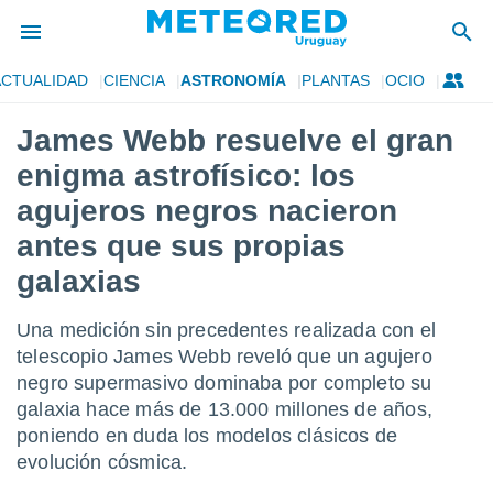
ACTUALIDAD
CIENCIA
ASTRONOMÍA
PLANTAS
OCIO
privacidad
James Webb resuelve el gran
o de
om.uy
enigma astrofísico: los
com.uy) ha
ado por
agujeros negros nacieron
es para
antes que sus propias
ue la
 que se
galaxias
e calidad.
eder a este
ediante las
Una medición sin precedentes realizada con el
opciones:
telescopio James Webb reveló que un agujero
negro supermasivo dominaba por completo su
ookies y
e forma
galaxia hace más de 13.000 millones de años,
poniendo en duda los modelos clásicos de
d digital
evolución cósmica.
ada, basada