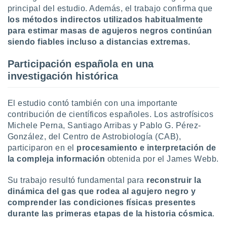
ados con el
principal del estudio. Además, el trabajo confirma que
 seleccionar
los métodos indirectos utilizados habitualmente
o.
para estimar masas de agujeros negros continúan
calización
siendo fiables incluso a distancias extremas.
precisa e
ión mediante
Participación española en una
, publicidad
investigación histórica
dos,
El estudio contó también con una importante
 publicidad
,
contribución de científicos españoles. Los astrofísicos
ón de
Michele Perna, Santiago Arribas y Pablo G. Pérez-
 desarrollo
González, del Centro de Astrobiología (CAB),
s.
participaron en el
procesamiento e interpretación de
tros 1199
la compleja información
obtenida por el James Webb.
ios
Su trabajo resultó fundamental para
reconstruir la
dinámica del gas que rodea al agujero negro y
comprender las condiciones físicas presentes
durante las primeras etapas de la historia cósmica
.