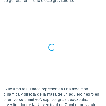
de generar el mismo efecto gravitatorio.
ar perfiles
idad
a, utilizar
a
 la
da, crear un
personalizar
o, uso de
a la
e contenido
do, medir el
 de la
medir el
 del
 comprender
 través de
s o a través
nación de
edentes de
“Nuestros resultados representan una medición
fuentes,
dinámica y directa de la masa de un agujero negro en
y mejora de
el universo primitivo”, explicó Ignas Juodžbalis,
os, uso de
investigador de la Universidad de Cambridge y autor