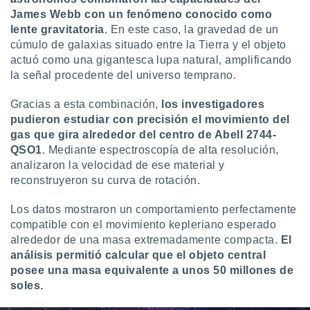
ste abono
James Webb con un fenómeno conocido como
 botón
lente gravitatoria
. En este caso, la gravedad de un
.
cúmulo de galaxias situado entre la Tierra y el objeto
actuó como una gigantesca lupa natural, amplificando
nto,
la señal procedente del universo temprano.
cios
Gracias a esta combinación,
los investigadores
kies,
pudieron estudiar con precisión el movimiento del
ores únicos
gas que gira alrededor del centro de Abell 2744-
as similares
nar,
QSO1
. Mediante espectroscopía de alta resolución,
rocesar
analizaron la velocidad de ese material y
onales como
reconstruyeron su curva de rotación.
 este sitio
recciones IP
Los datos mostraron un comportamiento perfectamente
ficadores de
compatible con el movimiento kepleriano esperado
 posible
alrededor de una masa extremadamente compacta.
El
s
 traten tus
análisis permitió calcular que el objeto central
nales en
posee una masa equivalente a unos 50 millones de
 interés
soles.
go a lo que
nerte. Para