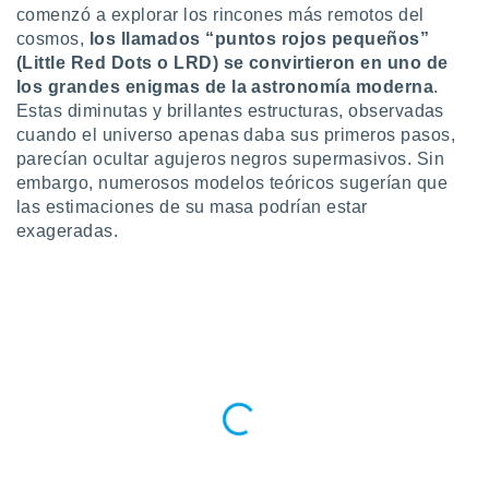
ublicidad y
comenzó a explorar los rincones más remotos del
cosmos,
los llamados “puntos rojos pequeños”
do en
(Little Red Dots o LRD) se convirtieron en uno de
 mismo.
los grandes enigmas de la astronomía moderna
.
sultar más
Estas diminutas y brillantes estructuras, observadas
 en nuestra
 Cookies
y
cuando el universo apenas daba sus primeros pasos,
ualquier
parecían ocultar agujeros negros supermasivos. Sin
embargo, numerosos modelos teóricos sugerían que
ento
las estimaciones de su masa podrían estar
 botón
exageradas.
ación de
kies
 disponible
e nuestra
.
IVAMENTE,
as
 a cookies
 no aceptar