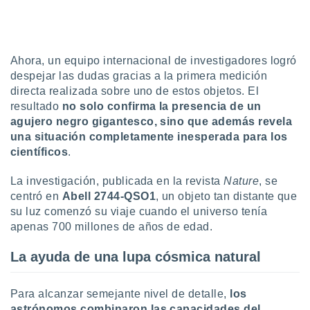
ón de
uedes
uestro sitio
ed.com.uy.
o, te
Ahora, un equipo internacional de investigadores logró
 de que
despejar las dudas gracias a la primera medición
talarán
directa realizada sobre uno de estos objetos. El
e sean
resultado
no solo confirma la presencia de un
para
agujero negro gigantesco, sino que además revela
a
por el sitio
una situación completamente inesperada para los
o se
científicos
.
cookies para
La investigación, publicada en la revista
Nature
, se
nto ni para
centró en
Abell 2744-QSO1
, un objeto tan distante que
licidad o
su luz comenzó su viaje cuando el universo tenía
apenas 700 millones de años de edad.
ado, aunque
sualizar
general no
La ayuda de una lupa cósmica natural
ada. Puedes
 instalación
y acceder a
Para alcanzar semejante nivel de detalle,
los
io web a
astrónomos combinaron las capacidades del