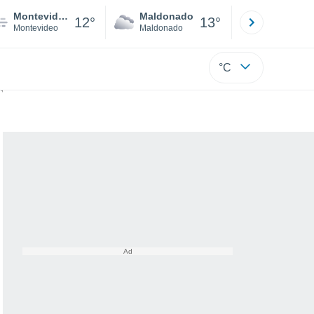
Montevideo
Maldonado
Paysandú
12°
13°
Montevideo
Maldonado
Paysandú
°C
 un sobrevuelo de Marte.