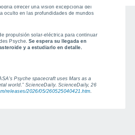
úcleo expuesto de un antiguo componente
 podría ofrecer una visión excepcional del
a oculto en las profundidades de mundos
de propulsión solar-eléctrica para continuar
oides Psyche.
Se espera su llegada en
steroide y a estudiarlo en detalle.
ASA’s Psyche spacecraft uses Mars as a
etal world." ScienceDaily. ScienceDaily, 26
com/releases/2026/05/260525040421.htm
.