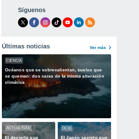
Síguenos
Últimas noticias
Ver más
CIENCIA
Océanos que se sobrecalientan, suelos que
se queman: dos caras de la misma alteración
climática
ACTUALIDAD
OCIO
El desierto que
El Japón secreto que