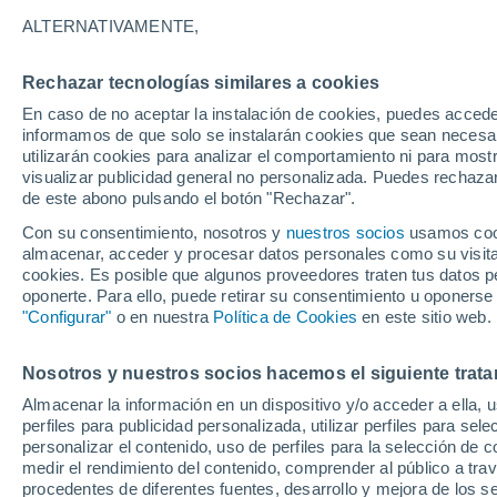
un sobrevuelo de Mart
ALTERNATIVAMENTE,
La misión Psyche de la NASA alcanzó 
Rechazar tecnologías similares a cookies
previsto de Marte, utilizando la grav
En caso de no aceptar la instalación de cookies, puedes accede
informamos de que solo se instalarán cookies que sean necesari
hacia el cinturón de asteroides.
utilizarán cookies para analizar el comportamiento ni para most
visualizar publicidad general no personalizada. Puedes rechazar
de este abono pulsando el botón "Rechazar".
Con su consentimiento, nosotros y
nuestros socios
usamos cooki
almacenar, acceder y procesar datos personales como su visita e
cookies. Es posible que algunos proveedores traten tus datos pe
oponerte. Para ello, puede retirar su consentimiento u oponerse
"Configurar"
o en nuestra
Política de Cookies
en este sitio web.
Nosotros y nuestros socios hacemos el siguiente trata
Almacenar la información en un dispositivo y/o acceder a ella, 
perfiles para publicidad personalizada, utilizar perfiles para sele
personalizar el contenido, uso de perfiles para la selección de c
medir el rendimiento del contenido, comprender al público a tra
procedentes de diferentes fuentes, desarrollo y mejora de los se