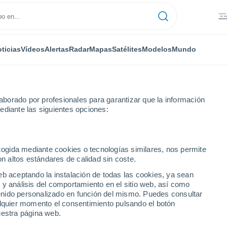
ticias
Vídeos
Alertas
Radar
Mapas
Satélites
Modelos
Mundo
NTAS
OCIO
borado por profesionales para garantizar que la información
ediante las siguientes opciones:
ecogida mediante cookies o tecnologías similares, nos permite
on altos estándares de calidad sin coste.
la NASA se aproxima al cinturón de asteroides al ganar velocidad tras
eb aceptando la instalación de todas las cookies, ya sean
 y análisis del comportamiento en el sitio web, así como
ntenido personalizado en función del mismo. Puedes consultar
a NASA se aproxima al
alquier momento el consentimiento pulsando el botón
uestra página web.
 al ganar velocidad tras