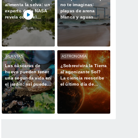
alimenta la selva: un
no te imaginas:
experto de la NASA
playas de arena
revela cómo el
blanca y aguas
Sáhara mantiene viva
turquesas dignas del
la Amazonía
Caribe
PLANTAS
ASTRONOMÍA
Las cáscaras de
¿Sobrevivirá la Tierra
huevo pueden tener
al agonizante Sol?
una segunda vida en
La ciencia reescribe
el jardín: así puedes
el último día de
utilizarlas
nuestro planeta
correctamente con
tus plantas