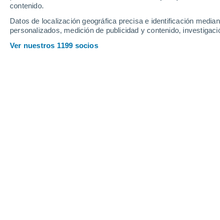
contenido.
Datos de localización geográfica precisa e identificación mediant
personalizados, medición de publicidad y contenido, investigació
Ver nuestros 1199 socios
La sonda Psyche fotografió Marte mientras utilizaba la gr
hacia el cinturón de asteroides.
Khiana McQuade
0
Meteored Estados Unidos
Un reciente sobrevuelo de Marte fue
misión Psyche de la NASA
. Este mov
nave espacial hacia un asteroide rico
afirman que Psyche ya está lista para l