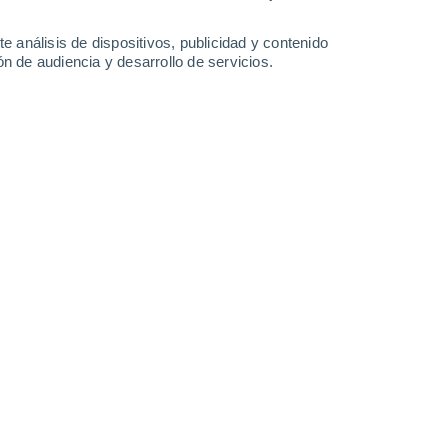
e análisis de dispositivos, publicidad y contenido
n de audiencia y desarrollo de servicios.
avedad del planeta para ganar velocidad y ajustar su trayectoria
2/06/2026 12:01
4 min
 un punto de control clave para la
imiento ayudó a ajustar la trayectoria de la
 en metales. Los equipos de la misión
a siguiente fase de su viaje.