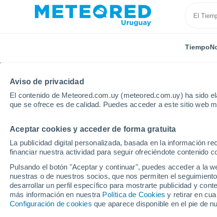
Tiempo
No
TODAS
ACTUALIDAD
CIENCIA
ASTRONOMÍA
PLA
Aviso de privacidad
El contenido de Meteored.com.uy (meteored.com.uy) ha sido ela
que se ofrece es de calidad. Puedes acceder a este sitio web m
Aceptar cookies y acceder de forma gratuita
La publicidad digital personalizada, basada en la información r
financiar nuestra actividad para seguir ofreciéndote contenido c
Inicio
Noticias
Astronomía
La misión Psyche de 
Pulsando el botón "Aceptar y continuar", puedes acceder a la w
nuestras o de nuestros socios, que nos permiten el seguimiento
desarrollar un perfil específico para mostrarte publicidad y co
La misión Psyche de l
más información en nuestra
Política de Cookies
y retirar en cu
Configuración de cookies
que aparece disponible en el pie de n
cinturón de asteroides