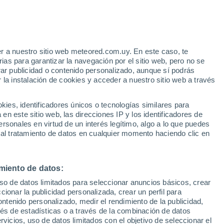
e.
un hito importante tras su sobrevuelo
edad del planeta para cambiar de rumbo
r a nuestro sitio web meteored.com.uy. En este caso, te
as para garantizar la navegación por el sitio web, pero no se
rar publicidad o contenido personalizado, aunque sí podrás
 la instalación de cookies y acceder a nuestro sitio web a través
es, identificadores únicos o tecnologías similares para
n este sitio web, las direcciones IP y los identificadores de
rsonales en virtud de un interés legítimo, algo a lo que puedes
 al tratamiento de datos en cualquier momento haciendo clic en
miento de datos:
uso de datos limitados para seleccionar anuncios básicos, crear
ccionar la publicidad personalizada, crear un perfil para
ontenido personalizado, medir el rendimiento de la publicidad,
vés de estadísticas o a través de la combinación de datos
rvicios, uso de datos limitados con el objetivo de seleccionar el