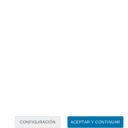
e
swung by Mars on its way to its next
d also named Psyche. The Red Planet
 speed boost and provided some
ter.com/1DMvCgH0Lf
 también activaron varias herramientas a
mportante prueba antes de que la nave
roide.
sterioso mundo de metal
CONFIGURACIÓN
ACEPTAR Y CONTINUAR
asteroide inusual que, según los