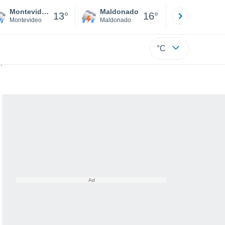
Montevideo
Maldonado
Paysandú
13°
16°
Montevideo
Maldonado
Paysandú
°C
el cinturón de asteroides