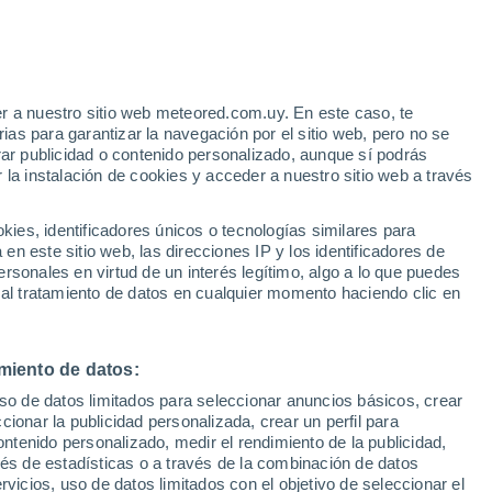
con nuestro planeta. Su procedencia, aún
una misión espacial que traerá muestras
r a nuestro sitio web meteored.com.uy. En este caso, te
as para garantizar la navegación por el sitio web, pero no se
rar publicidad o contenido personalizado, aunque sí podrás
 la instalación de cookies y acceder a nuestro sitio web a través
es, identificadores únicos o tecnologías similares para
n este sitio web, las direcciones IP y los identificadores de
rsonales en virtud de un interés legítimo, algo a lo que puedes
 al tratamiento de datos en cualquier momento haciendo clic en
miento de datos:
uso de datos limitados para seleccionar anuncios básicos, crear
ccionar la publicidad personalizada, crear un perfil para
ontenido personalizado, medir el rendimiento de la publicidad,
vés de estadísticas o a través de la combinación de datos
rvicios, uso de datos limitados con el objetivo de seleccionar el