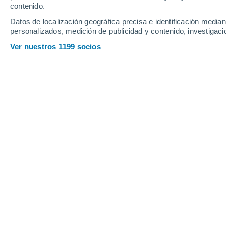
contenido.
Datos de localización geográfica precisa e identificación mediant
personalizados, medición de publicidad y contenido, investigació
Ver nuestros 1199 socios
Los coorbitales de la Tierra plantean dudas sobre su orig
reducen la opción lunar a porcentajes bajos. La imagen r
alrededor del Sol. Crédito: NASA/JPL-Caltech.
Belén Valdehita
20/
Meteored España
La Tierra no viaja sola alrededor del 
conjunto reducido de cuerpos rocosos
su movimiento alrededor de nuestro as
“acechadores” cósmicos, completan