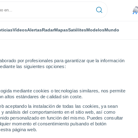
ticias
Vídeos
Alertas
Radar
Mapas
Satélites
Modelos
Mundo
NTAS
OCIO
borado por profesionales para garantizar que la información
ediante las siguientes opciones:
ecogida mediante cookies o tecnologías similares, nos permite
on altos estándares de calidad sin coste.
ran si varios asteroides que orbitan la Tierra proceden de la Luna o d
eb aceptando la instalación de todas las cookies, ya sean
 y análisis del comportamiento en el sitio web, así como
ntenido personalizado en función del mismo. Puedes consultar
an si varios asteroides
alquier momento el consentimiento pulsando el botón
uestra página web.
proceden de la Luna o del