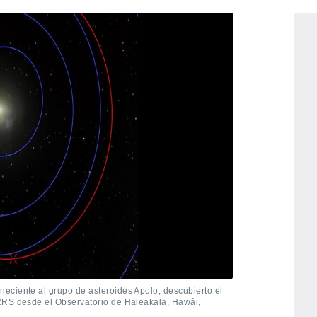
eciente al grupo de asteroides Apolo, descubierto el
RRS desde el Observatorio de Haleakala, Hawái,