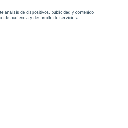
e análisis de dispositivos, publicidad y contenido
n de audiencia y desarrollo de servicios.
en, entre la Luna y el cinturón de asteroides. Nuevos cálculos
eproduce el mapa orbital del asteroide 2016 HO3 y su órbita
05/2026 18:05
6 min
Sol. Junto al planeta se desplaza un
 que mantienen una sincronía exacta con
tro solar.
Estos objetos, denominados
 su recorrido en el mismo periodo que