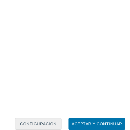
posibilidad.
Expulsar un fragmento de
able de tipo cuasisatélite exige una
odelos indican que un evento así ocurriría
. En términos de probabilidad, sólo un 21%
ra este objeto.
 coorbitales de la Tierra
estigadores llevaron a cabo simulaciones
000 partículas lanzadas desde la
cidades y trayectorias
. El objetivo era
apadas en configuraciones estables
CONFIGURACIÓN
ACEPTAR Y CONTINUAR