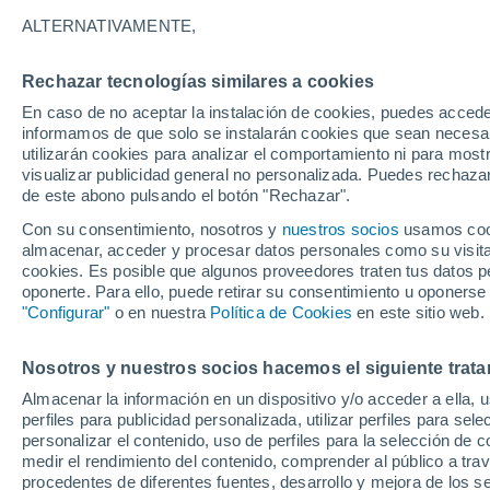
cinturón de asteroides
ALTERNATIVAMENTE,
Un grupo de objetos comparte órbita 
Rechazar tecnologías similares a cookies
discutida, podría aclararse gracias a 
En caso de no aceptar la instalación de cookies, puedes accede
informamos de que solo se instalarán cookies que sean necesari
directas a la Tierra.
utilizarán cookies para analizar el comportamiento ni para most
visualizar publicidad general no personalizada. Puedes rechazar
de este abono pulsando el botón "Rechazar".
Con su consentimiento, nosotros y
nuestros socios
usamos cooki
almacenar, acceder y procesar datos personales como su visita e
cookies. Es posible que algunos proveedores traten tus datos pe
oponerte. Para ello, puede retirar su consentimiento u oponerse
"Configurar"
o en nuestra
Política de Cookies
en este sitio web.
Nosotros y nuestros socios hacemos el siguiente trata
Almacenar la información en un dispositivo y/o acceder a ella, 
perfiles para publicidad personalizada, utilizar perfiles para sele
personalizar el contenido, uso de perfiles para la selección de c
medir el rendimiento del contenido, comprender al público a tra
procedentes de diferentes fuentes, desarrollo y mejora de los se