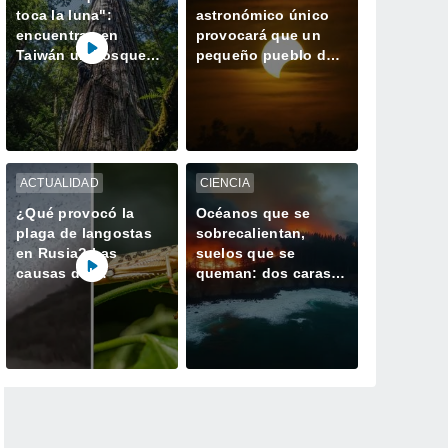
toca la luna":
astronómico único
encuentran en
provocará que un
Taiwán un bosque
pequeño pueblo de
perdido con el
España tenga dos
ejemplar más alto de
atardeceres el mismo
Asia
día
ACTUALIDAD
CIENCIA
¿Qué provocó la
Océanos que se
plaga de langostas
sobrecalientan,
en Rusia? Las
suelos que se
causas del
queman: dos caras
gigantesco enjambre
de la misma
que invadió
alteración climática
Daguestán