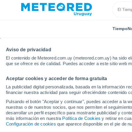
Tiempo
No
TODAS
ACTUALIDAD
CIENCIA
ASTRONOMÍA
PLA
Aviso de privacidad
El contenido de Meteored.com.uy (meteored.com.uy) ha sido ela
que se ofrece es de calidad. Puedes acceder a este sitio web m
Aceptar cookies y acceder de forma gratuita
La publicidad digital personalizada, basada en la información r
financiar nuestra actividad para seguir ofreciéndote contenido c
Inicio
Noticias
Astronomía
Unos astrónomos acla
Pulsando el botón "Aceptar y continuar", puedes acceder a la w
nuestras o de nuestros socios, que nos permiten el seguimiento
desarrollar un perfil específico para mostrarte publicidad y co
Unos astrónomos aclar
más información en nuestra
Política de Cookies
y retirar en cu
Configuración de cookies
que aparece disponible en el pie de n
que orbitan la Tierra 