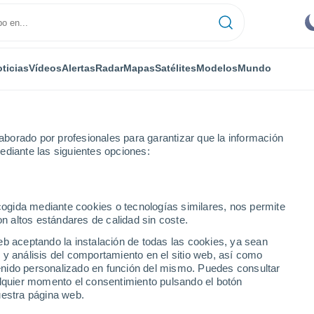
ticias
Vídeos
Alertas
Radar
Mapas
Satélites
Modelos
Mundo
NTAS
OCIO
borado por profesionales para garantizar que la información
ediante las siguientes opciones:
ecogida mediante cookies o tecnologías similares, nos permite
on altos estándares de calidad sin coste.
urban proponen un lugar en el universo donde el tiempo podría fluir
eb aceptando la instalación de todas las cookies, ya sean
 y análisis del comportamiento en el sitio web, así como
ntenido personalizado en función del mismo. Puedes consultar
Durban proponen un
alquier momento el consentimiento pulsando el botón
uestra página web.
onde el tiempo podría