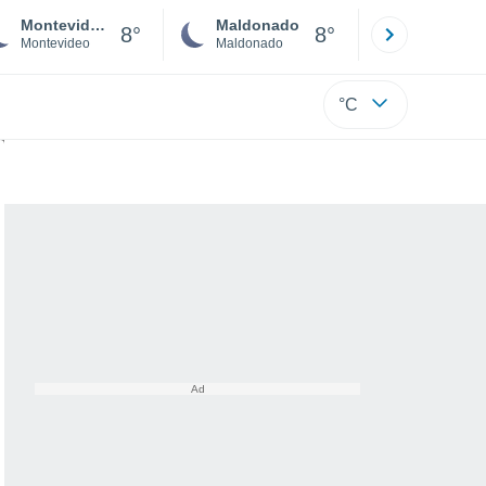
Montevideo
Maldonado
Paysandú
8°
8°
Montevideo
Maldonado
Paysandú
°C
 de manera diferente