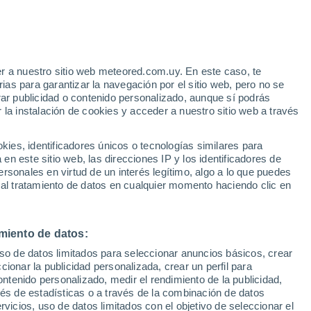
te
nomos de la Universidad de Durban indican
exhibir una "flecha del tiempo" invertida
r a nuestro sitio web meteored.com.uy. En este caso, te
as para garantizar la navegación por el sitio web, pero no se
ravedad.
rar publicidad o contenido personalizado, aunque sí podrás
 la instalación de cookies y acceder a nuestro sitio web a través
es, identificadores únicos o tecnologías similares para
n este sitio web, las direcciones IP y los identificadores de
rsonales en virtud de un interés legítimo, algo a lo que puedes
 al tratamiento de datos en cualquier momento haciendo clic en
miento de datos:
uso de datos limitados para seleccionar anuncios básicos, crear
ccionar la publicidad personalizada, crear un perfil para
ontenido personalizado, medir el rendimiento de la publicidad,
vés de estadísticas o a través de la combinación de datos
rvicios, uso de datos limitados con el objetivo de seleccionar el