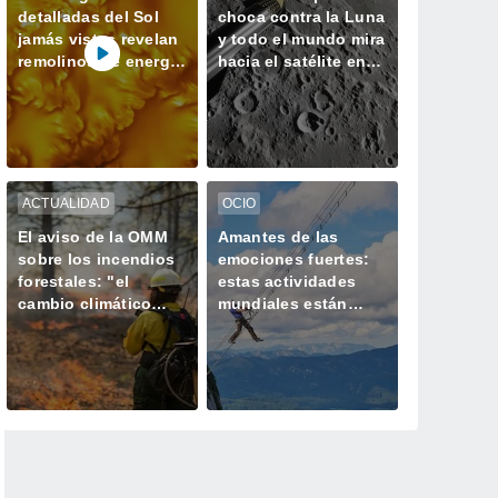
detalladas del Sol
choca contra la Luna
jamás vistas revelan
y todo el mundo mira
remolinos de energía
hacia el satélite en
magnética
busca del cráter
ACTUALIDAD
OCIO
El aviso de la OMM
Amantes de las
sobre los incendios
emociones fuertes:
forestales: "el
estas actividades
cambio climático
mundiales están
aumenta el riesgo,
hechas para ustedes
pero no es el único
culpable