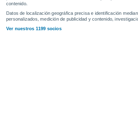
contenido.
Datos de localización geográfica precisa e identificación mediant
personalizados, medición de publicidad y contenido, investigació
Ver nuestros 1199 socios
Las estrellas de neutrones podrían demostrar que todav
curvaturas extremas del espacio-tiempo.
Roberta Duarte
15/05/202
Meteored Brasil
Cuando pensamos en los objetos más e
suelen ser los primeros que nos viene
objetos casi igual de extremos, per
neutrones.