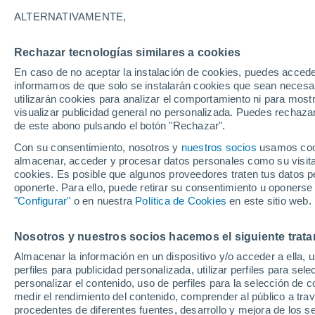
fluir de manera diferen
ALTERNATIVAMENTE,
Nuevos cálculos realizados por astró
Rechazar tecnologías similares a cookies
que las estrellas de neutrones podrían 
En caso de no aceptar la instalación de cookies, puedes accede
informamos de que solo se instalarán cookies que sean necesari
debido a los efectos extremos de la g
utilizarán cookies para analizar el comportamiento ni para most
visualizar publicidad general no personalizada. Puedes rechazar
de este abono pulsando el botón "Rechazar".
Con su consentimiento, nosotros y
nuestros socios
usamos cooki
almacenar, acceder y procesar datos personales como su visita e
cookies. Es posible que algunos proveedores traten tus datos pe
oponerte. Para ello, puede retirar su consentimiento u oponerse
"Configurar"
o en nuestra
Política de Cookies
en este sitio web.
Nosotros y nuestros socios hacemos el siguiente trata
Almacenar la información en un dispositivo y/o acceder a ella, 
perfiles para publicidad personalizada, utilizar perfiles para sele
personalizar el contenido, uso de perfiles para la selección de c
medir el rendimiento del contenido, comprender al público a tra
procedentes de diferentes fuentes, desarrollo y mejora de los se