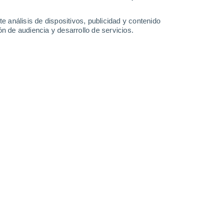
e análisis de dispositivos, publicidad y contenido
n de audiencia y desarrollo de servicios.
ía no comprendemos del todo cómo se comporta la entropía en
6 21:56
9 min
xtremos del universo, los agujeros negros
n a la mente.
Sin embargo, existen otros
o que pocos recuerdan: las estrellas de