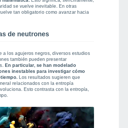
n matemática.
Esto significa, sencillamente,
aridad se vuelve inevitable. En otras
vuelve tan obligatorio como avanzar hacia
las de neutrones
 a los agujeros negros, diversos estudios
rones también pueden presentar
es.
En particular, se han modelado
ones inestables para investigar cómo
-tiempo.
Los resultados sugieren que
eneral relacionados con la entropía
oluciona. Esto contrasta con la entropía,
mpo.