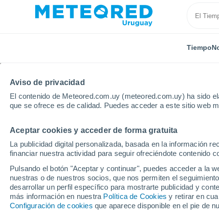
Tiempo
No
TODAS
ACTUALIDAD
CIENCIA
ASTRONOMÍA
PLA
Aviso de privacidad
El contenido de Meteored.com.uy (meteored.com.uy) ha sido ela
que se ofrece es de calidad. Puedes acceder a este sitio web m
Aceptar cookies y acceder de forma gratuita
La publicidad digital personalizada, basada en la información r
financiar nuestra actividad para seguir ofreciéndote contenido c
Inicio
Noticias
Astronomía
Unos astrónomos de D
Pulsando el botón "Aceptar y continuar", puedes acceder a la w
nuestras o de nuestros socios, que nos permiten el seguimiento
desarrollar un perfil específico para mostrarte publicidad y co
Unos astrónomos de 
más información en nuestra
Política de Cookies
y retirar en cu
Configuración de cookies
que aparece disponible en el pie de n
lugar en el universo d