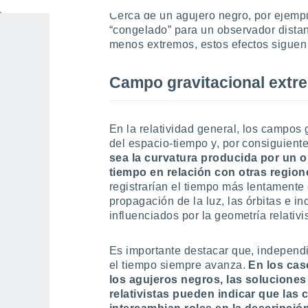
espaciotiempo; esto se conoce como 
Cerca de un agujero negro, por ejempl
“congelado” para un observador distan
menos extremos, estos efectos siguen
Campo gravitacional extr
En la relatividad general, los campos g
del espacio-tiempo y, por consiguiente
sea la curvatura producida por un o
tiempo en relación con otras region
registrarían el tiempo más lentamente
propagación de la luz, las órbitas e in
influenciados por la geometría relativis
Es importante destacar que, independi
el tiempo siempre avanza.
En
los cas
los agujeros negros, las solucione
relativistas pueden indicar que las