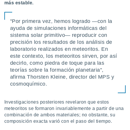
más estable.
retirar su
ento u
"Por primera vez, hemos logrado —con la
 de datos
er momento
ayuda de simulaciones informáticas del
ic en
sistema solar primitivo— reproducir con
o en
precisión los resultados de los análisis de
 Cookies
laboratorio realizados en meteoritos. En
en
eb.
este contexto, los meteoritos sirven, por así
decirlo, como piedra de toque para las
y
teorías sobre la formación planetaria",
socios
el
afirma Thorsten Kleine, director del MPS y
cosmoquímico.
to de
la
Investigaciones posteriores revelaron que estos
 en un
meteoritos se formaron invariablemente a partir de una
 y/o acceder
combinación de ambos materiales; no obstante, su
 de datos
composición exacta varió con el paso del tiempo.
ara
 anuncios