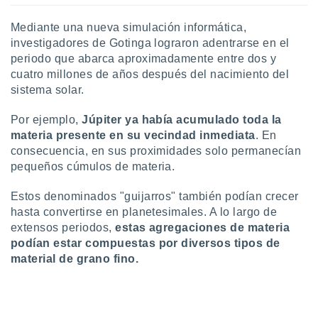
ón de
uedes
Mediante una nueva simulación informática,
uestro sitio
investigadores de Gotinga lograron adentrarse en el
ed.com.uy.
o, te
periodo que abarca aproximadamente entre dos y
 de que
cuatro millones de años después del nacimiento del
talarán
sistema solar.
e sean
para
Por ejemplo,
Júpiter ya había acumulado toda la
a
materia presente en su vecindad inmediata
. En
por el sitio
consecuencia, en sus proximidades solo permanecían
o se
cookies para
pequeños cúmulos de materia.
nto ni para
Estos denominados "guijarros" también podían crecer
licidad o
hasta convertirse en planetesimales. A lo largo de
extensos periodos,
estas agregaciones de materia
ado, aunque
podían estar compuestas por diversos tipos de
sualizar
material de grano fino.
general no
ada. Puedes
 instalación
y acceder a
io web a