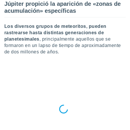
Júpiter propició la aparición de «zonas de
ar perfiles
idad
acumulación» específicas
a, utilizar
a
 la
Los diversos grupos de meteoritos, pueden
rastrearse hasta distintas generaciones de
da, crear un
planetesimales
, principalmente aquellos que se
personalizar
formaron en un lapso de tiempo de aproximadamente
o, uso de
de dos millones de años.
a la
e contenido
do, medir el
 de la
medir el
 del
 comprender
 través de
s o a través
nación de
edentes de
fuentes,
y mejora de
os, uso de