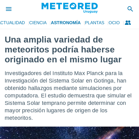
ACTUALIDAD
CIENCIA
ASTRONOMÍA
PLANTAS
OCIO
privacidad
Una amplia variedad de
o de
om.uy
meteoritos podría haberse
com.uy) ha
ado por
originado en el mismo lugar
es para
ue la
Investigadores del Instituto Max Planck para la
 que se
e calidad.
Investigación del Sistema Solar en Gotinga, han
eder a este
obtenido hallazgos mediante simulaciones por
ediante las
computadora. El estudio demuestra que simular el
opciones:
Sistema Solar temprano permite determinar con
ookies y
mayor precisión lugares de origen de los
e forma
meteoritos.
d digital
ada, basada