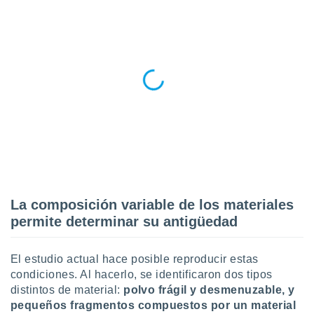
ste abono
 botón
.
nto,
cios
kies,
ores únicos
as similares
nar,
rocesar
onales como
 este sitio
La composición variable de los materiales
recciones IP
ficadores de
permite determinar su antigüedad
 posible
s
 traten tus
El estudio actual hace posible reproducir estas
nales en
condiciones. Al hacerlo, se identificaron dos tipos
 interés
distintos de material:
polvo frágil y desmenuzable, y
go a lo que
pequeños fragmentos compuestos por un material
nerte. Para