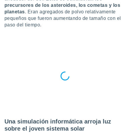
ublicidad y
precursores de los asteroides, los cometas y los
planetas
. Eran agregados de polvo relativamente
do en
pequeños que fueron aumentando de tamaño con el
 mismo.
sultar más
paso del tiempo.
 en nuestra
 Cookies
y
ualquier
ento
 botón
ación de
kies
 disponible
e nuestra
.
IVAMENTE,
as
Una simulación informática arroja luz
 a cookies
sobre el joven sistema solar
 no aceptar