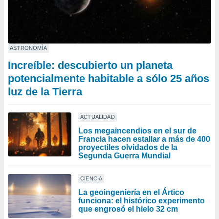
ASTRONOMÍA
Increíble: descubierto un planeta
potencialmente habitable a sólo 25 años
luz de la Tierra
ACTUALIDAD
Los megaincendios en el sur de
Francia hacen estallar a más de 400
proyectiles olvidados de la
Segunda Guerra Mundial
CIENCIA
La geoingeniería en el Ártico
funciona: el histórico experimento
que engrosó el hielo 32 cm