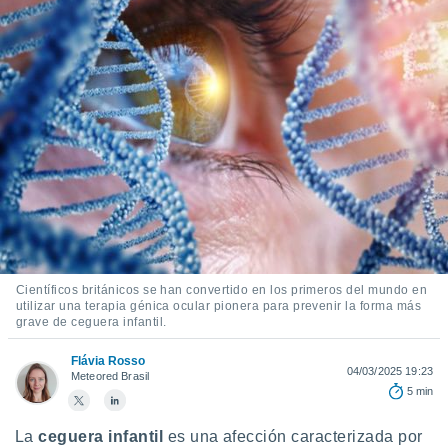
mación
ediante
ecnologías
nos permite
estra
ara seguir
e contenido
ACEPTAR
stándares
Y
sin coste.
CONTINUAR
 botón
continuar",
CONFIGURACIÓN
der a la
ndo la
 de todas
, ya sean
Científicos británicos se han convertido en los primeros del mundo en
de nuestros
utilizar una terapia génica ocular pionera para prevenir la forma más
 nos
grave de ceguera infantil.
 y análisis
Flávia Rosso
04/03/2025 19:23
Meteored Brasil
tamiento en
5 min
b, así como
un perfil
para
La
ceguera infantil
es una afección caracterizada por