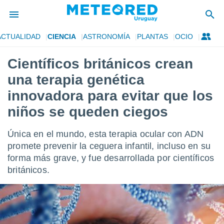
ACTUALIDAD
CIENCIA
ASTRONOMÍA
PLANTAS
OCIO
privacidad
Científicos británicos crean
o de
om.uy
una terapia genética
com.uy) ha
ado por
innovadora para evitar que los
es para
niños se queden ciegos
ue la
 que se
e calidad.
Única en el mundo, esta terapia ocular con ADN
eder a este
promete prevenir la ceguera infantil, incluso en su
ediante las
opciones:
forma más grave, y fue desarrollada por científicos
británicos.
ookies y
e forma
d digital
ada, basada