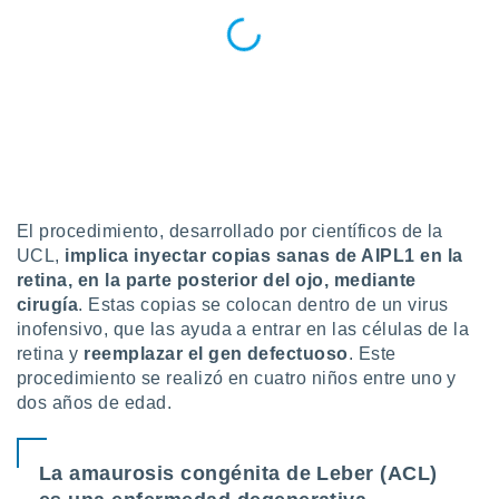
retirar su
ento u
 de datos
er momento
ic en
o en
 Cookies
en
eb.
El procedimiento, desarrollado por científicos de la
y
UCL,
implica inyectar copias sanas de AIPL1 en la
socios
retina, en la parte posterior del ojo, mediante
el
cirugía
. Estas copias se colocan dentro de un virus
inofensivo, que las ayuda a entrar en las células de la
to de
retina y
reemplazar el gen defectuoso
. Este
procedimiento se realizó en cuatro niños entre uno y
la
dos años de edad.
 en un
 y/o acceder
 de datos
ara
La amaurosis congénita de Leber (ACL)
 anuncios