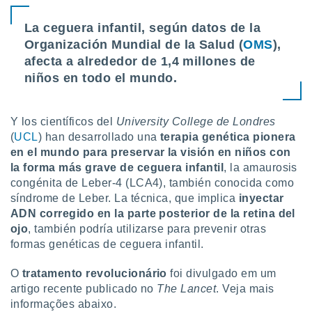
ón de
uedes
La ceguera infantil, según datos de la
uestro sitio
Organización Mundial de la Salud (
OMS
),
ed.com.uy.
o, te
afecta a alrededor de 1,4 millones de
 de que
niños en todo el mundo.
talarán
e sean
para
Y los científicos del
University College de Londres
a
por el sitio
(
UCL
) han desarrollado una
terapia genética pionera
o se
en el mundo para preservar la visión en niños con
cookies para
la forma más grave de ceguera infantil
, la amaurosis
congénita de Leber-4 (LCA4), también conocida como
nto ni para
síndrome de Leber. La técnica, que implica
inyectar
licidad o
ADN corregido en la parte posterior de la retina del
ojo
, también podría utilizarse para prevenir otras
ado, aunque
sualizar
formas genéticas de ceguera infantil.
general no
ada. Puedes
O
tratamento revolucionário
foi divulgado em um
 instalación
artigo recente publicado no
The Lancet
. Veja mais
y acceder a
informações abaixo.
io web a