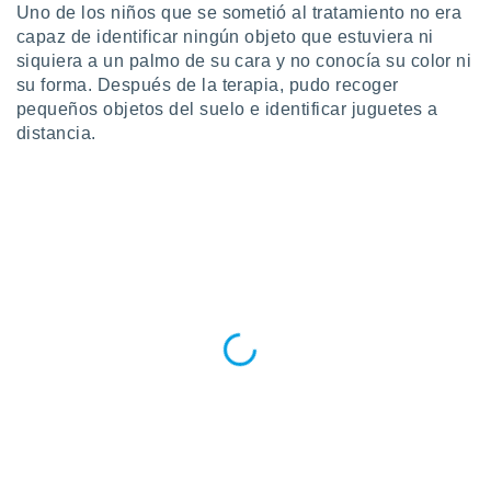
ados con el
Uno de los niños que se sometió al tratamiento no era
 seleccionar
capaz de identificar ningún objeto que estuviera ni
o.
siquiera a un palmo de su cara y no conocía su color ni
calización
su forma. Después de la terapia, pudo recoger
precisa e
pequeños objetos del suelo e identificar juguetes a
ión mediante
distancia.
, publicidad
dos,
 publicidad
,
ón de
 desarrollo
s.
tros 1199
ios