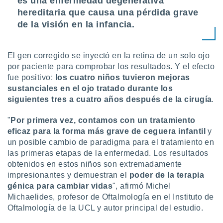
es una enfermedad degenerativa
ar perfiles
hereditaria que causa una pérdida grave
idad
de la visión en la infancia.
a, utilizar
a
 la
El gen corregido se inyectó en la retina de un solo ojo
da, crear un
por paciente para comprobar los resultados. Y el efecto
personalizar
fue positivo:
los cuatro niños tuvieron mejoras
o, uso de
sustanciales en el ojo tratado durante los
a la
siguientes tres a cuatro años después de la cirugía
.
e contenido
do, medir el
 de la
"
Por primera vez, contamos con un tratamiento
medir el
eficaz para la forma más grave de ceguera infantil
y
 del
un posible cambio de paradigma para el tratamiento en
 comprender
las primeras etapas de la enfermedad. Los resultados
 través de
obtenidos en estos niños son extremadamente
s o a través
impresionantes y demuestran el
poder de la terapia
nación de
génica para cambiar vidas
", afirmó Michel
edentes de
fuentes,
Michaelides, profesor de Oftalmología en el Instituto de
y mejora de
Oftalmología de la UCL y autor principal del estudio.
os, uso de