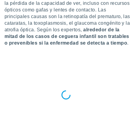
ublicidad y
la pérdida de la capacidad de ver, incluso con recursos
ópticos como gafas y lentes de contacto. Las
do en
principales causas son la retinopatía del prematuro, las
 mismo.
cataratas, la toxoplasmosis, el glaucoma congénito y la
sultar más
atrofia óptica. Según los expertos,
alrededor de la
 en nuestra
mitad de los casos de ceguera infantil son tratables
 Cookies
y
ualquier
o prevenibles si la enfermedad se detecta a tiempo
.
ento
 botón
ación de
kies
 disponible
e nuestra
.
IVAMENTE,
as
 a cookies
 no aceptar