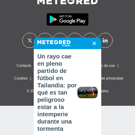
Un rayo cae
en pleno
Contacto
Sobre nosotros
FAQ
Términos de uso
partido de
fútbol en
Cookies
Política de privacidad
Configuración de privacidad
Tailandia: por
© 2026 Meteored. Todos los derechos reservados
qué es tan
peligroso
estar a la
intemperie
durante una
tormenta