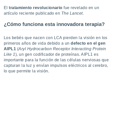
ste abono
El
tratamiento revolucionario
fue revelado en un
 botón
.
artículo reciente publicado en
The Lancet
.
¿Cómo funciona esta innovadora terapia?
nto,
cios
Los bebés que nacen con LCA pierden la visión en los
kies,
primeros años de vida debido a un
defecto en el gen
ores únicos
AIPL1
(
Aryl Hydrocarbon Receptor Interacting Protein
as similares
Like 1
), un gen codificador de proteínas. AIPL1 es
nar,
rocesar
importante para la función de las células nerviosas que
onales como
capturan la luz y envían impulsos eléctricos al cerebro,
 este sitio
lo que permite la visión.
recciones IP
ficadores de
 posible
s
 traten tus
nales en
 interés
go a lo que
nerte. Para