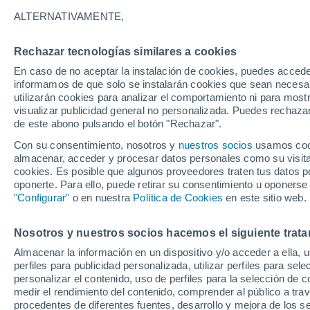
provocan tormentas m
ALTERNATIVAMENTE,
Un nuevo estudio ha revelado que las 
Rechazar tecnologías similares a cookies
eléctricas. Ciertos tipos de tormentas
En caso de no aceptar la instalación de cookies, puedes accede
informamos de que solo se instalarán cookies que sean necesari
generar más lluvia. Los investigadore
utilizarán cookies para analizar el comportamiento ni para most
registradas en Texas a lo largo de un
visualizar publicidad general no personalizada. Puedes rechazar
de este abono pulsando el botón "Rechazar".
Con su consentimiento, nosotros y
nuestros socios
usamos cooki
almacenar, acceder y procesar datos personales como su visita e
cookies. Es posible que algunos proveedores traten tus datos pe
oponerte. Para ello, puede retirar su consentimiento u oponerse
"Configurar"
o en nuestra
Política de Cookies
en este sitio web.
Nosotros y nuestros socios hacemos el siguiente trata
Almacenar la información en un dispositivo y/o acceder a ella, 
perfiles para publicidad personalizada, utilizar perfiles para sele
personalizar el contenido, uso de perfiles para la selección de c
medir el rendimiento del contenido, comprender al público a tra
procedentes de diferentes fuentes, desarrollo y mejora de los se