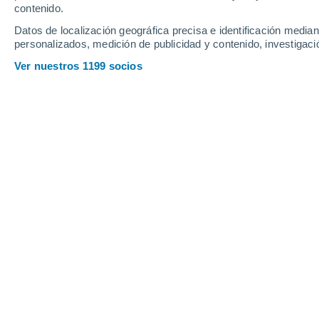
contenido.
Datos de localización geográfica precisa e identificación mediant
personalizados, medición de publicidad y contenido, investigació
Ver nuestros 1199 socios
Un nuevo estudio revela que las tormentas se intensifican
Kathryn Davies
05/06/
Meteored Estados Unidos
El 20 de mayo de 2026, investigadore
publicaron un estudio en la
revista Na
tormentas pueden intensificarse so
células de tormenta aisladas pueden f