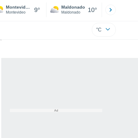
Montevideo
Maldonado
Paysandú
9°
10°
Montevideo
Maldonado
Paysandú
°C
can tormentas más violentas