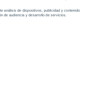
e análisis de dispositivos, publicidad y contenido
n de audiencia y desarrollo de servicios.
 sobre las zonas urbanas debido al efecto isla de calor urbano.
2026 16:15
5 min
s de la Universidad de Texas A&M
ture
que revela que
ciertos tipos de
bre áreas urbanas.
Descubrieron que las
ortalecerse y producir
más lluvia sobre las