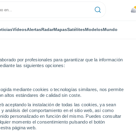
ticias
Vídeos
Alertas
Radar
Mapas
Satélites
Modelos
Mundo
NTAS
OCIO
borado por profesionales para garantizar que la información
ediante las siguientes opciones:
ecogida mediante cookies o tecnologías similares, nos permite
on altos estándares de calidad sin coste.
s están creando su propio clima: el asfalto y la contaminación provo
eb aceptando la instalación de todas las cookies, ya sean
 y análisis del comportamiento en el sitio web, así como
ntenido personalizado en función del mismo. Puedes consultar
dades están creando su
alquier momento el consentimiento pulsando el botón
uestra página web.
to y la contaminación