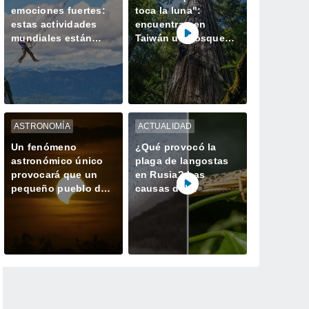
emociones fuertes:
toca la luna":
estas actividades
encuentran en
mundiales están
Taiwán un bosque
hechas para ustedes
perdido con el
ejemplar más alto de
Asia
ASTRONOMÍA
ACTUALIDAD
Un fenómeno
¿Qué provocó la
astronómico único
plaga de langostas
provocará que un
en Rusia? Las
pequeño pueblo de
causas del
España tenga dos
gigantesco enjambre
atardeceres el mismo
que invadió
día
Daguestán