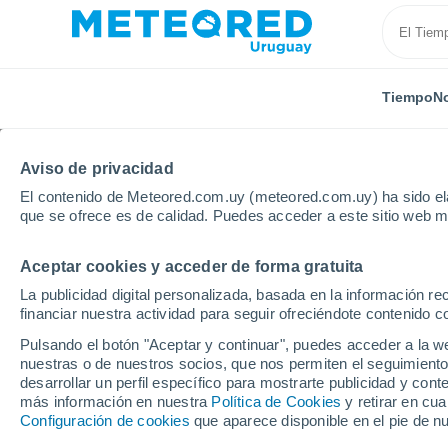
Tiempo
No
TODAS
ACTUALIDAD
CIENCIA
ASTRONOMÍA
PLA
Aviso de privacidad
El contenido de Meteored.com.uy (meteored.com.uy) ha sido ela
que se ofrece es de calidad. Puedes acceder a este sitio web m
Aceptar cookies y acceder de forma gratuita
La publicidad digital personalizada, basada en la información r
financiar nuestra actividad para seguir ofreciéndote contenido c
Inicio
Noticias
Ciencia
Cómo las grandes ciudade
Pulsando el botón "Aceptar y continuar", puedes acceder a la w
nuestras o de nuestros socios, que nos permiten el seguimiento
desarrollar un perfil específico para mostrarte publicidad y co
Cómo las grandes ciu
más información en nuestra
Política de Cookies
y retirar en cu
Configuración de cookies
que aparece disponible en el pie de n
propio clima: el asfal