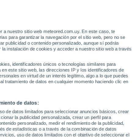
ás violentas
zonas urbanas influyen en las tormentas
 pueden intensificarse sobre las ciudades y
r a nuestro sitio web meteored.com.uy. En este caso, te
as para garantizar la navegación por el sitio web, pero no se
s analizaron más de 40.000 tormentas
rar publicidad o contenido personalizado, aunque sí podrás
 periodo de 22 años.
 la instalación de cookies y acceder a nuestro sitio web a través
es, identificadores únicos o tecnologías similares para
n este sitio web, las direcciones IP y los identificadores de
rsonales en virtud de un interés legítimo, algo a lo que puedes
 al tratamiento de datos en cualquier momento haciendo clic en
miento de datos:
uso de datos limitados para seleccionar anuncios básicos, crear
ccionar la publicidad personalizada, crear un perfil para
ontenido personalizado, medir el rendimiento de la publicidad,
vés de estadísticas o a través de la combinación de datos
rvicios, uso de datos limitados con el objetivo de seleccionar el