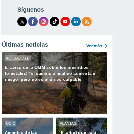
Síguenos
Últimas noticias
Ver más
ACTUALIDAD
El aviso de la OMM sobre los incendios
forestales: "el cambio climático aumenta el
riesgo, pero no es el único culpable
OCIO
PLANTAS
Amantes de las
"El árbol que casi