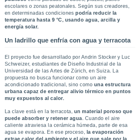
ón de
escolares o zonas peatonales. Según sus creadores,
uedes
en determinadas condiciones
podría reducir la
uestro sitio
ed.com.uy.
temperatura hasta 9 °C, usando agua, arcilla y
o, te
energía solar.
 de que
talarán
Un ladrillo que enfría con agua y terracota
e sean
para
a
El proyecto fue desarrollado por Andrin Stocker y Luc
por el sitio
Schweizer, estudiantes de Diseño Industrial de la
o se
Universidad de las Artes de Zúrich, en Suiza. La
cookies para
propuesta no busca funcionar como un aire
acondicionado tradicional, sino como
una estructura
nto ni para
licidad o
urbana capaz de entregar alivio térmico en puntos
muy expuestos al calor.
ado, aunque
sualizar
La clave está en la terracota,
un material poroso que
general no
puede absorber y retener agua
. Cuando el aire
ada. Puedes
caliente atraviesa la cerámica húmeda, parte de esa
 instalación
agua se evapora. En ese proceso,
la evaporación
y acceder a
io web a
extrae calor del ambiente y el aire que sale por la