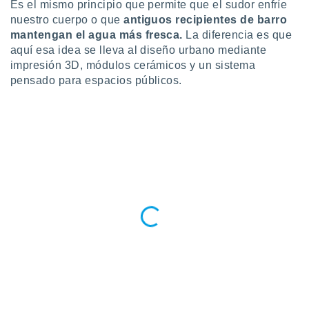
Es el mismo principio que permite que el sudor enfríe
retirar su
nuestro cuerpo o que
antiguos recipientes de barro
ento u
mantengan el agua más fresca.
La diferencia es que
 de datos
aquí esa idea se lleva al diseño urbano mediante
er momento
impresión 3D, módulos cerámicos y un sistema
ic en
pensado para espacios públicos.
o en
 Cookies
en
eb.
y
socios
el
to de
la
 en un
 y/o acceder
 de datos
ara
 anuncios