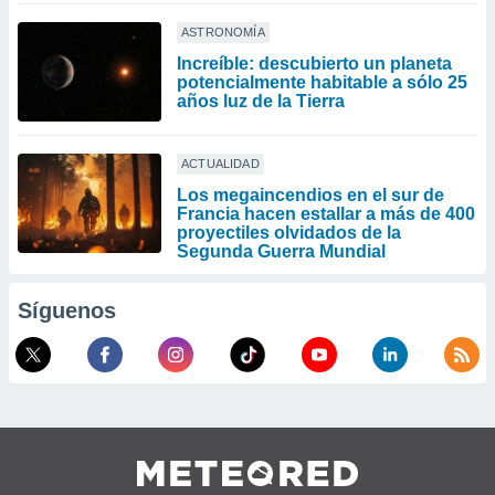
ASTRONOMÍA
Increíble: descubierto un planeta
potencialmente habitable a sólo 25
años luz de la Tierra
ACTUALIDAD
Los megaincendios en el sur de
Francia hacen estallar a más de 400
proyectiles olvidados de la
Segunda Guerra Mundial
Síguenos