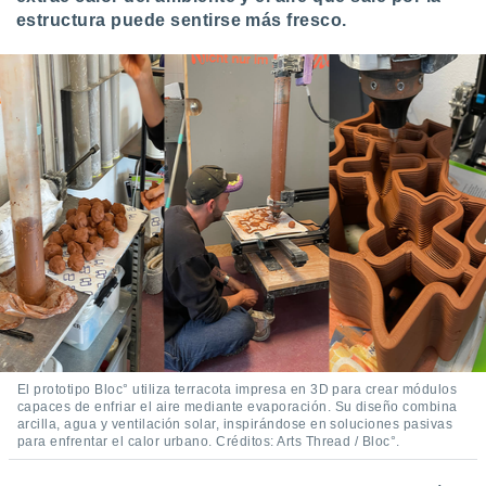
ste abono
estructura puede sentirse más fresco.
 botón
.
nto,
cios
kies,
ores únicos
as similares
nar,
rocesar
onales como
 este sitio
recciones IP
ficadores de
 posible
s
El prototipo Bloc° utiliza terracota impresa en 3D para crear módulos
 traten tus
capaces de enfriar el aire mediante evaporación. Su diseño combina
nales en
arcilla, agua y ventilación solar, inspirándose en soluciones pasivas
 interés
para enfrentar el calor urbano. Créditos: Arts Thread / Bloc°.
go a lo que
nerte. Para