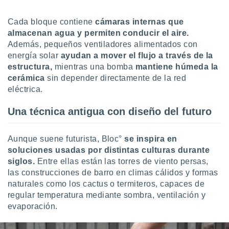
ar perfiles
idad
Cada bloque contiene
cámaras internas que
a, utilizar
almacenan agua y permiten conducir el aire.
a
Además, pequeños ventiladores alimentados con
 la
energía solar
ayudan a mover el flujo a través de la
da, crear un
estructura,
mientras una bomba
mantiene húmeda la
personalizar
cerámica
sin depender directamente de la red
o, uso de
eléctrica.
a la
e contenido
Una técnica antigua con diseño del futuro
do, medir el
 de la
medir el
Aunque suene futurista, Bloc°
se inspira en
 del
soluciones usadas por distintas culturas durante
 comprender
siglos.
Entre ellas están las torres de viento persas,
 través de
s o a través
las construcciones de barro en climas cálidos y formas
nación de
naturales como los cactus o termiteros, capaces de
edentes de
regular temperatura mediante sombra, ventilación y
fuentes,
evaporación.
y mejora de
os, uso de