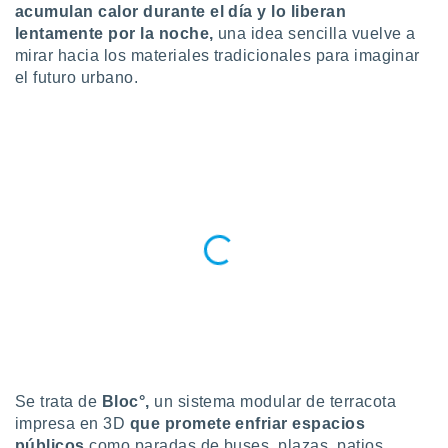
ublicidad y
acumulan calor durante el día y lo liberan
lentamente por la noche,
una idea sencilla vuelve a
do en
mirar hacia los materiales tradicionales para imaginar
 mismo.
el futuro urbano.
sultar más
 en nuestra
 Cookies
y
ualquier
ento
 botón
ación de
kies
 disponible
e nuestra
.
IVAMENTE,
as
Se trata de
Bloc°,
un sistema modular de terracota
 a cookies
impresa en 3D
que promete enfriar espacios
 no aceptar
públicos
como paradas de buses, plazas, patios