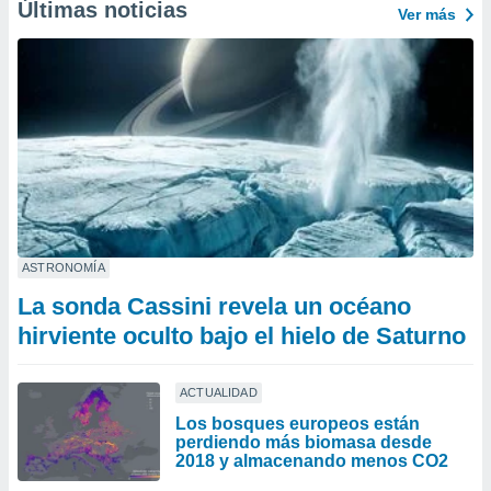
Últimas noticias
Ver más
ASTRONOMÍA
La sonda Cassini revela un océano
hirviente oculto bajo el hielo de Saturno
ACTUALIDAD
Los bosques europeos están
perdiendo más biomasa desde
2018 y almacenando menos CO2