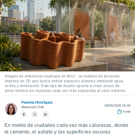
mación
ediante
ecnologías
nos permite
estra
ara seguir
e contenido
ACEPTAR
stándares
Y
sin coste.
CONTINUAR
 botón
continuar",
CONFIGURACIÓN
der a la
ndo la
Imagen de referencia inspirada en Bloc°, un módulo de terracota
 de todas
impreso en 3D que busca enfriar espacios urbanos mediante agua,
, ya sean
arcilla y ventilación. Este tipo de diseño apunta a crear zonas de
alivio térmico en ciudades cada vez más expuestas al calor extremo.
de nuestros
 nos
Pamela Henríquez
09/06/2026 18:26
Meteored Chile
 y análisis
6 min
tamiento en
b, así como
En medio de ciudades cada vez más calurosas, donde
un perfil
para
el cemento, el asfalto y las superficies oscuras