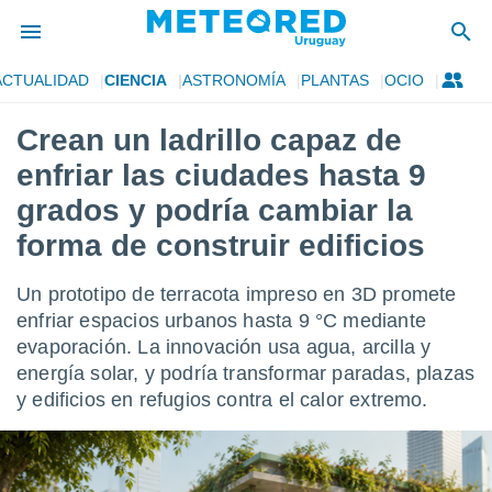
ACTUALIDAD
CIENCIA
ASTRONOMÍA
PLANTAS
OCIO
privacidad
Crean un ladrillo capaz de
o de
om.uy
enfriar las ciudades hasta 9
com.uy) ha
ado por
grados y podría cambiar la
es para
forma de construir edificios
ue la
 que se
e calidad.
Un prototipo de terracota impreso en 3D promete
eder a este
enfriar espacios urbanos hasta 9 °C mediante
ediante las
opciones:
evaporación. La innovación usa agua, arcilla y
energía solar, y podría transformar paradas, plazas
ookies y
y edificios en refugios contra el calor extremo.
e forma
d digital
ada, basada