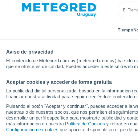
Tiempo
No
TODAS
ACTUALIDAD
CIENCIA
ASTRONOMÍA
PLA
Aviso de privacidad
El contenido de Meteored.com.uy (meteored.com.uy) ha sido ela
que se ofrece es de calidad. Puedes acceder a este sitio web m
Aceptar cookies y acceder de forma gratuita
La publicidad digital personalizada, basada en la información r
financiar nuestra actividad para seguir ofreciéndote contenido c
Inicio
Noticias
Ciencia
¿Cuáles son las mejores 
Pulsando el botón "Aceptar y continuar", puedes acceder a la w
nuestras o de nuestros socios, que nos permiten el seguimiento
desarrollar un perfil específico para mostrarte publicidad y co
¿Cuáles son las mejor
más información en nuestra
Política de Cookies
y retirar en cu
Configuración de cookies
que aparece disponible en el pie de n
para preparar tus infu