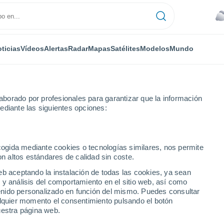
ticias
Vídeos
Alertas
Radar
Mapas
Satélites
Modelos
Mundo
NTAS
OCIO
borado por profesionales para garantizar que la información
ediante las siguientes opciones:
ecogida mediante cookies o tecnologías similares, nos permite
on altos estándares de calidad sin coste.
hierbas medicinales para preparar tus infusiones?
eb aceptando la instalación de todas las cookies, ya sean
 y análisis del comportamiento en el sitio web, así como
ntenido personalizado en función del mismo. Puedes consultar
es hierbas medicinales
alquier momento el consentimiento pulsando el botón
uestra página web.
siones?