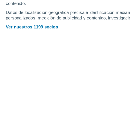
contenido.
Datos de localización geográfica precisa e identificación mediant
personalizados, medición de publicidad y contenido, investigació
Ver nuestros 1199 socios
Las hierbas medicinales son la alternativa natural para f
Reina Campos Caba
07/0
Meteored Chile
La Real Academia Española (
RAE
) d
obtiene de diversos frutos o hierbas
etc., introduciéndolos en agua hirv
infusiones han sido ampliamente utili
malestar estomacal, tos,
inflamación 
Y cómo no amarlas,
si las hierbas p