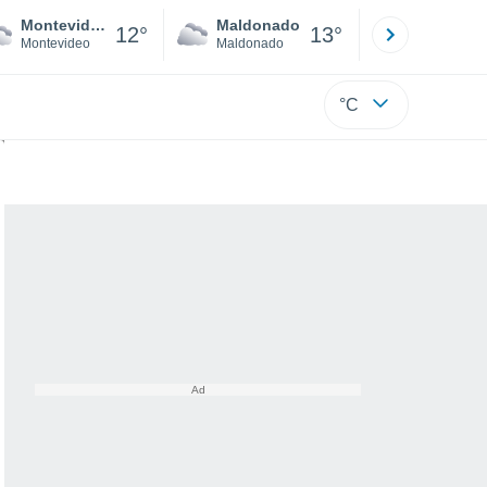
Montevideo
Maldonado
Paysandú
12°
13°
Montevideo
Maldonado
Paysandú
°C