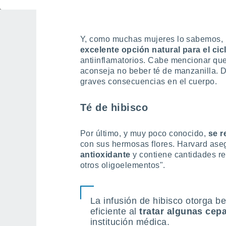
algunos tipos de cáncer", indica
Y, como muchas mujeres lo sabemos,
excelente opción natural para el cic
antiinflamatorios. Cabe mencionar qu
aconseja no beber té de manzanilla. De
graves consecuencias en el cuerpo.
Té de hibisco
Por último, y muy poco conocido,
se r
con sus hermosas flores. Harvard as
antioxidante
y contiene cantidades re
otros oligoelementos".
La infusión de hibisco otorga be
eficiente al
tratar algunas cepa
institución médica.