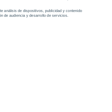
e análisis de dispositivos, publicidad y contenido
n de audiencia y desarrollo de servicios.
ortalecer nuestro sistema inmune.
8/2023 13:26
4 min
efine la infusión como
"una bebida que se
 aromáticas, como té, café, manzanilla,
iendo"
. Desde tiempos ancestrales, las
zadas para las dolencias corporales, como
abdominal menstrual, relajación y más.
ueden ser cultivadas en nuestro hogar,