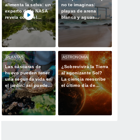
alimenta la selva: un
no te imaginas:
experto de la NASA
playas de arena
revela cómo el
blanca y aguas
Sáhara mantiene viva
turquesas dignas del
la Amazonía
Caribe
PLANTAS
ASTRONOMÍA
Las cáscaras de
¿Sobrevivirá la Tierra
huevo pueden tener
al agonizante Sol?
una segunda vida en
La ciencia reescribe
el jardín: así puedes
el último día de
utilizarlas
nuestro planeta
correctamente con
tus plantas