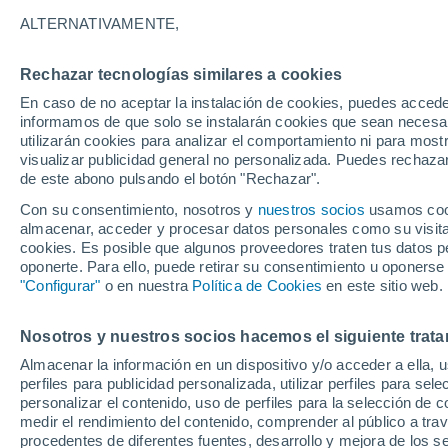
ALTERNATIVAMENTE,
Si eres amante de los tés de hierbas, e
última gota de bienestar que te otor
Rechazar tecnologías similares a cookies
podrás cultivar en tu propia casa.
En caso de no aceptar la instalación de cookies, puedes accede
informamos de que solo se instalarán cookies que sean necesari
utilizarán cookies para analizar el comportamiento ni para most
visualizar publicidad general no personalizada. Puedes rechazar
de este abono pulsando el botón "Rechazar".
Con su consentimiento, nosotros y
nuestros socios
usamos cooki
almacenar, acceder y procesar datos personales como su visita e
cookies. Es posible que algunos proveedores traten tus datos pe
oponerte. Para ello, puede retirar su consentimiento u oponerse
"Configurar"
o en nuestra
Política de Cookies
en este sitio web.
Nosotros y nuestros socios hacemos el siguiente trata
Almacenar la información en un dispositivo y/o acceder a ella, 
perfiles para publicidad personalizada, utilizar perfiles para sele
personalizar el contenido, uso de perfiles para la selección de c
medir el rendimiento del contenido, comprender al público a tra
procedentes de diferentes fuentes, desarrollo y mejora de los se