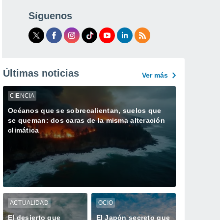
Síguenos
Últimas noticias
Ver más
CIENCIA
Océanos que se sobrecalientan, suelos que
se queman: dos caras de la misma alteración
climática
ACTUALIDAD
OCIO
El desierto que
El Japón secreto que