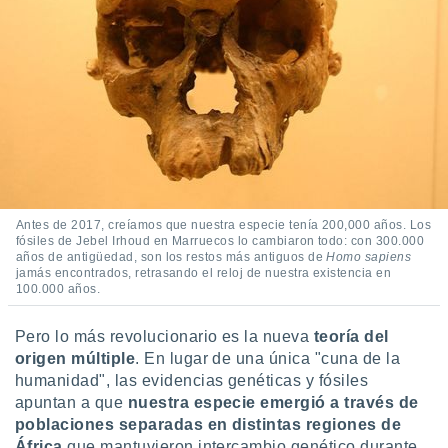
ste abono
 botón
.
nto,
cios
kies,
ores únicos
as similares
nar,
Antes de 2017, creíamos que nuestra especie tenía 200,000 años. Los
rocesar
fósiles de Jebel Irhoud en Marruecos lo cambiaron todo: con 300.000
onales como
años de antigüedad, son los restos más antiguos de
Homo sapiens
 este sitio
jamás encontrados, retrasando el reloj de nuestra existencia en
100.000 años.
recciones IP
ficadores de
 posible
Pero lo más revolucionario es la nueva
teoría del
s
origen múltiple
. En lugar de una única "cuna de la
 traten tus
humanidad", las evidencias genéticas y fósiles
nales en
apuntan a que
nuestra especie emergió a través de
 interés
poblaciones separadas en distintas regiones de
go a lo que
nerte. Para
África
que mantuvieron intercambio genético durante