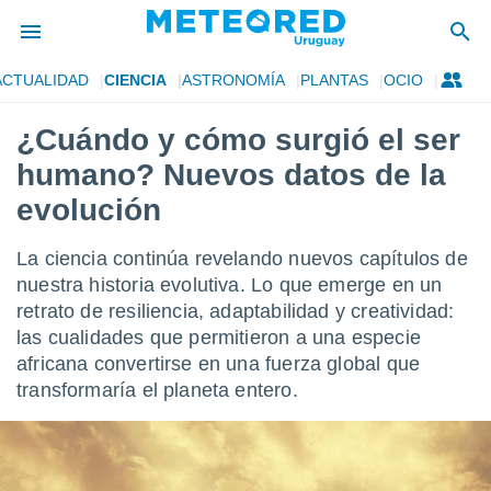
ACTUALIDAD
CIENCIA
ASTRONOMÍA
PLANTAS
OCIO
privacidad
¿Cuándo y cómo surgió el ser
o de
om.uy
humano? Nuevos datos de la
com.uy) ha
ado por
evolución
es para
ue la
La ciencia continúa revelando nuevos capítulos de
 que se
e calidad.
nuestra historia evolutiva. Lo que emerge en un
eder a este
retrato de resiliencia, adaptabilidad y creatividad:
ediante las
las cualidades que permitieron a una especie
opciones:
africana convertirse en una fuerza global que
ookies y
transformaría el planeta entero.
e forma
d digital
ada, basada