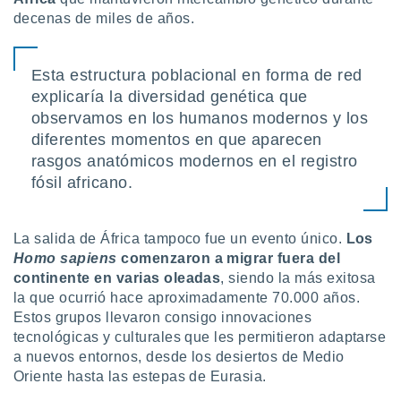
retirar su
decenas de miles de años.
ento u
 de datos
Esta estructura poblacional en forma de red
er momento
explicaría la diversidad genética que
ic en
o en
observamos en los humanos modernos y los
diferentes momentos en que aparecen
 Cookies
en
rasgos anatómicos modernos en el registro
eb.
fósil africano.
y
socios
el
La salida de África tampoco fue un evento único.
Los
Homo sapiens
comenzaron a migrar fuera del
to de
continente en varias oleadas
, siendo la más exitosa
la que ocurrió hace aproximadamente 70.000 años.
la
Estos grupos llevaron consigo innovaciones
 en un
tecnológicas y culturales que les permitieron adaptarse
 y/o acceder
a nuevos entornos, desde los desiertos de Medio
 de datos
Oriente hasta las estepas de Eurasia.
ara
 anuncios