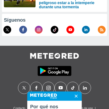
peligroso estar a la intemperie
durante una tormenta
Síguenos
Por qué nos
Contacto
Sobre nosotros
FAQ
Términos de uso