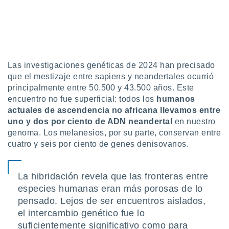
ados con el
 seleccionar
o.
calización
precisa e
ión mediante
Las
investigaciones genéticas de 2024 han precisado
, publicidad
que el mestizaje entre sapiens y neandertales ocurrió
principalmente entre 50.500 y 43.500 años. Este
dos,
encuentro no fue superficial: todos los
humanos
 publicidad
actuales de ascendencia no africana
llevamos entre
,
uno y dos por ciento de ADN neandertal
en nuestro
ón de
genoma. Los melanesios, por su parte, conservan entre
 desarrollo
s.
cuatro y seis por ciento de genes denisovanos.
tros 1199
ios
La hibridación revela que las fronteras entre
especies humanas eran más porosas de lo
pensado. Lejos de ser encuentros aislados,
el intercambio genético fue lo
suficientemente significativo como para