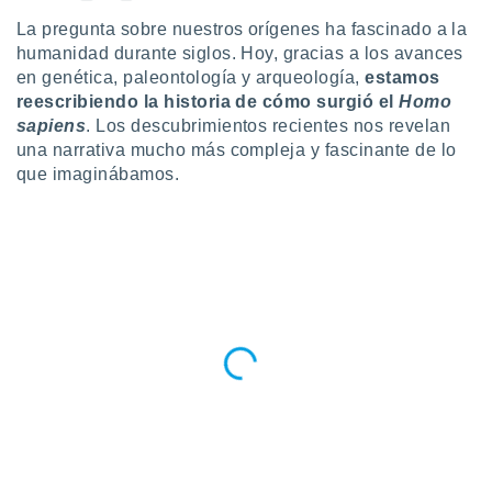
ublicidad y
La pregunta sobre nuestros orígenes ha fascinado a la
do en
humanidad durante siglos. Hoy, gracias a los avances
 mismo.
en
genética, paleontología y arqueología,
estamos
sultar más
reescribiendo la historia de cómo surgió el
Homo
 en nuestra
sapiens
. Los descubrimientos recientes nos revelan
 Cookies
y
una narrativa mucho más compleja y fascinante de lo
ualquier
que imaginábamos.
ento
 botón
ación de
kies
 disponible
e nuestra
.
IVAMENTE,
as
 a cookies
 no aceptar