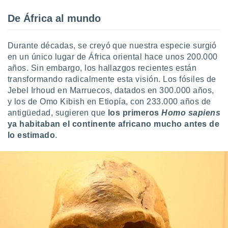
ón de
uedes
De África al mundo
uestro sitio
ed.com.uy.
o, te
Durante décadas, se creyó que nuestra especie surgió
 de que
en un único lugar de África oriental hace unos 200.000
talarán
años. Sin embargo, los hallazgos recientes están
e sean
transformando radicalmente esta visión. Los fósiles de
para
a
Jebel Irhoud en Marruecos, datados en 300.000 años,
por el sitio
y los de Omo Kibish en Etiopía, con 233.000 años de
o se
antigüedad, sugieren que
los primeros
Homo sapiens
cookies para
ya habitaban el continente africano mucho antes de
lo estimado
.
nto ni para
licidad o
ado, aunque
sualizar
general no
ada. Puedes
 instalación
y acceder a
io web a