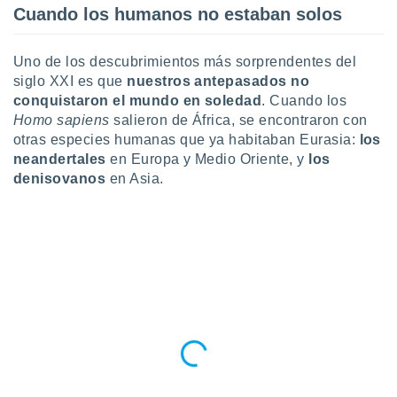
ar perfiles
Cuando los humanos no estaban solos
idad
a, utilizar
Uno de los descubrimientos más sorprendentes del
a
 la
siglo XXI es que
nuestros antepasados no
conquistaron el mundo en soledad
. Cuando los
da, crear un
Homo sapiens
salieron de África, se encontraron con
personalizar
otras especies humanas que ya habitaban Eurasia:
los
o, uso de
neandertales
en Europa y Medio Oriente, y
los
a la
denisovanos
en Asia.
e contenido
do, medir el
 de la
medir el
 del
 comprender
 través de
s o a través
nación de
edentes de
fuentes,
y mejora de
os, uso de