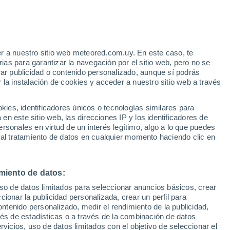
r de impacto en la región de Ora Banda y
e hace 790.000 años esparció partículas de
r a nuestro sitio web meteored.com.uy. En este caso, te
as para garantizar la navegación por el sitio web, pero no se
rar publicidad o contenido personalizado, aunque sí podrás
 la instalación de cookies y acceder a nuestro sitio web a través
es, identificadores únicos o tecnologías similares para
n este sitio web, las direcciones IP y los identificadores de
rsonales en virtud de un interés legítimo, algo a lo que puedes
 al tratamiento de datos en cualquier momento haciendo clic en
miento de datos:
uso de datos limitados para seleccionar anuncios básicos, crear
ccionar la publicidad personalizada, crear un perfil para
ontenido personalizado, medir el rendimiento de la publicidad,
vés de estadísticas o a través de la combinación de datos
rvicios, uso de datos limitados con el objetivo de seleccionar el