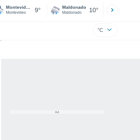
Montevideo
Maldonado
Paysandú
9°
10°
Montevideo
Maldonado
Paysandú
°C