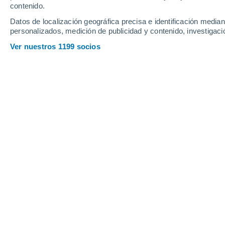
contenido.
Datos de localización geográfica precisa e identificación mediant
personalizados, medición de publicidad y contenido, investigació
Ver nuestros 1199 socios
Una pepita de oro hallada en la falla de impacto de Ora 
textura granular. Crédito: Raiza Quintero
João Cunha
06/07/2026 12:1
Meteored Brasil
Investigadores han encontrado eviden
ocurrido hace aproximadamente 79
Australia Occidental, pudo haber pro
estudio
, publicado en la revista cientí
describe cómo la colisión alteró la co
deposición de partículas del preciado 