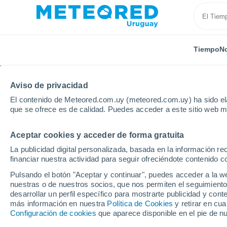
Tiempo
No
TODAS
ACTUALIDAD
CIENCIA
ASTRONOMÍA
PLA
Aviso de privacidad
El contenido de Meteored.com.uy (meteored.com.uy) ha sido ela
que se ofrece es de calidad. Puedes acceder a este sitio web m
Aceptar cookies y acceder de forma gratuita
La publicidad digital personalizada, basada en la información r
financiar nuestra actividad para seguir ofreciéndote contenido c
Inicio
Noticias
Ciencia
El impacto de un meteori
Pulsando el botón "Aceptar y continuar", puedes acceder a la w
nuestras o de nuestros socios, que nos permiten el seguimiento
desarrollar un perfil específico para mostrarte publicidad y co
El impacto de un mete
más información en nuestra
Política de Cookies
y retirar en cu
Configuración de cookies
que aparece disponible en el pie de n
provocado una lluvia d