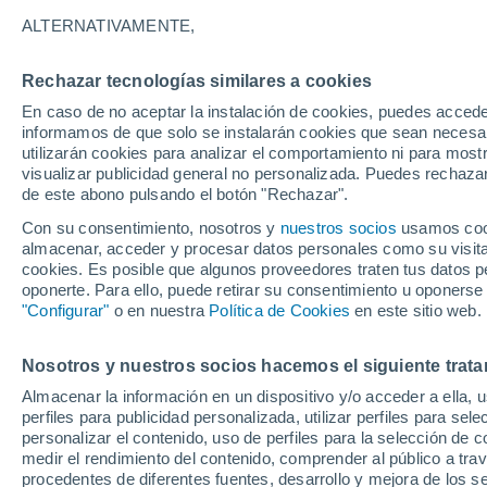
ALTERNATIVAMENTE,
Un estudio identifica un antiguo cráte
sugiere que la colisión de un asteroid
Rechazar tecnologías similares a cookies
oro durante la eyección de rocas.
En caso de no aceptar la instalación de cookies, puedes accede
informamos de que solo se instalarán cookies que sean necesari
utilizarán cookies para analizar el comportamiento ni para most
visualizar publicidad general no personalizada. Puedes rechazar
de este abono pulsando el botón "Rechazar".
Con su consentimiento, nosotros y
nuestros socios
usamos cooki
almacenar, acceder y procesar datos personales como su visita e
cookies. Es posible que algunos proveedores traten tus datos pe
oponerte. Para ello, puede retirar su consentimiento u oponerse
"Configurar"
o en nuestra
Política de Cookies
en este sitio web.
Nosotros y nuestros socios hacemos el siguiente trata
Almacenar la información en un dispositivo y/o acceder a ella, 
perfiles para publicidad personalizada, utilizar perfiles para sele
personalizar el contenido, uso de perfiles para la selección de c
medir el rendimiento del contenido, comprender al público a tra
procedentes de diferentes fuentes, desarrollo y mejora de los se