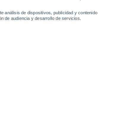
e análisis de dispositivos, publicidad y contenido
n de audiencia y desarrollo de servicios.
Banda; diferentes técnicas de imagen revelan que presenta una
9
5 min
cia de que el
impacto de un asteroide
0.000 años
en la región de Ora Banda, en
vocado
una auténtica "lluvia de oro
". El
fica
Meteoritics and Planetary Science
,
mposición de las rocas locales y favoreció la
metal.