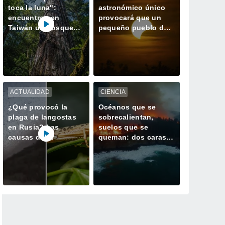
toca la luna":
astronómico único
encuentran en
provocará que un
Taiwán un bosque
pequeño pueblo de
perdido con el
España tenga dos
ejemplar más alto de
atardeceres el mismo
Asia
día
ACTUALIDAD
CIENCIA
¿Qué provocó la
Océanos que se
plaga de langostas
sobrecalientan,
en Rusia? Las
suelos que se
causas del
queman: dos caras
gigantesco enjambre
de la misma
que invadió
alteración climática
Daguestán