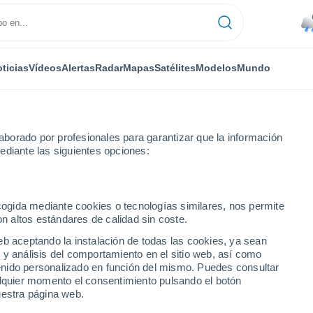
ticias
Vídeos
Alertas
Radar
Mapas
Satélites
Modelos
Mundo
NTAS
OCIO
borado por profesionales para garantizar que la información
ediante las siguientes opciones:
ecogida mediante cookies o tecnologías similares, nos permite
on altos estándares de calidad sin coste.
to podría haber provocado una lluvia de oro en Australia
eb aceptando la instalación de todas las cookies, ya sean
 y análisis del comportamiento en el sitio web, así como
ntenido personalizado en función del mismo. Puedes consultar
orito podría haber
alquier momento el consentimiento pulsando el botón
uestra página web.
e oro en Australia