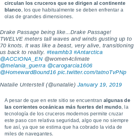
ón de
circulan los cruceros que se dirigen al continente
uedes
blanco
, los que habitualmente se deben enfrentar a
uestro sitio
olas de grandes dimensiones.
ed.com.uy.
o, te
 de que
Drake Passage being like...Drake Passage!
talarán
TWELVE meters tall waves and winds gusting up to
e sean
70 knots. It was like a beast, very alive, transitioning
para
us back to reality.
#teamhb3
#Antarctica
a
@ACCIONA_EN
@women4climate
por el sitio
@melania_guerra
@carogarcia1606
o se
cookies para
@HomewardBound16
pic.twitter.com/tatnoTvPNp
nto ni para
Natalie Unterstell (@unatalie)
January 19, 2019
licidad o
ado, aunque
A pesar de que en este sitio se encuentran
algunas de
sualizar
las corrientes oceánicas más fuertes del mundo
, la
general no
tecnología de los cruceros modernos permite cruzar
ada. Puedes
este paso con relativa seguridad, algo que no siempre
 instalación
fue así, ya que se estima que ha cobrado la vida de
y acceder a
miles de navegantes.
io web a