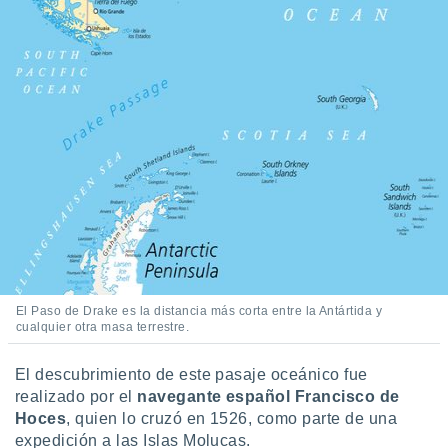
ar perfiles
idad
a, utilizar
a
 la
da, crear un
personalizar
o, uso de
a la
e contenido
do, medir el
 de la
medir el
 del
 comprender
El Paso de Drake es la distancia más corta entre la Antártida y
 través de
cualquier otra masa terrestre.
s o a través
nación de
edentes de
El descubrimiento de este pasaje oceánico fue
fuentes,
realizado por el
navegante español Francisco de
y mejora de
Hoces
, quien lo cruzó en 1526, como parte de una
os, uso de
expedición a las Islas Molucas.