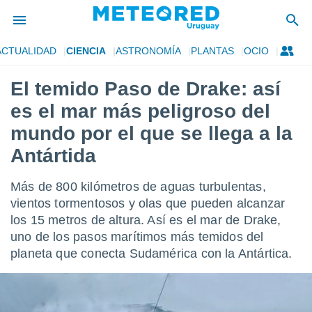
ACTUALIDAD
CIENCIA
ASTRONOMÍA
PLANTAS
OCIO
privacidad
El temido Paso de Drake: así
o de
om.uy
es el mar más peligroso del
com.uy) ha
ado por
mundo por el que se llega a la
es para
Antártida
ue la
 que se
e calidad.
Más de 800 kilómetros de aguas turbulentas,
eder a este
vientos tormentosos y olas que pueden alcanzar
ediante las
opciones:
los 15 metros de altura. Así es el mar de Drake,
uno de los pasos marítimos más temidos del
ookies y
planeta que conecta Sudamérica con la Antártica.
e forma
d digital
ada, basada