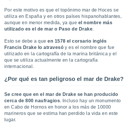
ados con el
 seleccionar
Por este motivo es que el topónimo mar de Hoces se
o.
utiliza en España y en otros países hispanohablantes,
calización
aunque en menor medida, ya que
el nombre más
precisa e
utilizado es el de
mar o Paso de Drake
.
ión mediante
Esto se debe a que
en 1578 el corsario inglés
, publicidad
Francis Drake lo atravesó
y es el nombre que fue
dos,
utilizado en la cartografía de la marina británica y el
 publicidad
que se utiliza actualmente en la cartografía
,
internacional.
ón de
 desarrollo
¿Por qué es tan peligroso el mar de Drake?
s.
tros 1199
Se cree que en el mar de Drake se han producido
ios
cerca de 800 naufragios
. Incluso hay un monumento
en Cabo de Hornos en honor a los más de 10000
marineros que se estima han perdido la vida en este
lugar.