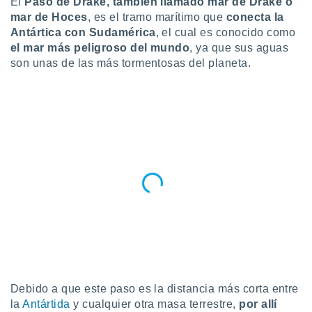
El
Paso de Drake, también llamado mar de Drake o
ublicidad y
mar de Hoces
, es el tramo
marítimo que
conecta la
do en
Antártica con Sudamérica
, el cual es conocido como
 mismo.
el mar más peligroso del mundo
, ya que sus aguas
sultar más
son unas de las más tormentosas del planeta.
 en nuestra
 Cookies
y
ualquier
ento
 botón
ación de
kies
 disponible
e nuestra
.
IVAMENTE,
as
 a cookies
Debido a que este paso es la distancia más corta entre
 no aceptar
la
Antártida
y cualquier otra masa terrestre,
por allí