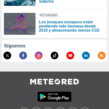
Saturno
ACTUALIDAD
Los bosques europeos están
perdiendo más biomasa desde
2018 y almacenando menos CO2
Síguenos