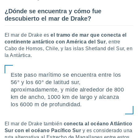
ste abono
 botón
¿Dónde se encuentra y cómo fue
.
descubierto el mar de Drake?
nto,
El mar de Drake es
el tramo de mar que conecta el
continente antártico con América del Sur
, entre
cios
Cabo de Hornos, Chile, y las islas Shetland del Sur, en
kies,
ores únicos
la Antártica.
as similares
nar,
rocesar
Este paso marítimo se encuentra entre los
onales como
56° y los 60° de latitud sur,
 este sitio
aproximadamente, y mide alrededor de 800
recciones IP
ficadores de
km de ancho, 1000 km de largo y alcanza
 posible
los 6000 m de profundidad.
s
 traten tus
nales en
El mar de Drake también
conecta al océano Atlántico
 interés
Sur con el océano Pacífico Sur
y es considerado una
go a lo que
nerte. Para
ruta alternativa al Estrecho de Magallanes entre estos