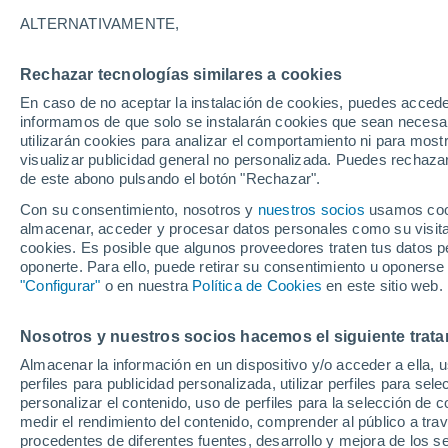
ALTERNATIVAMENTE,
Mediante análisis genéticos de miles d
demostrado que las enfermedades tran
Rechazar tecnologías similares a cookies
más frecuentes y perjudiciales que a l
En caso de no aceptar la instalación de cookies, puedes accede
informamos de que solo se instalarán cookies que sean necesari
utilizarán cookies para analizar el comportamiento ni para most
visualizar publicidad general no personalizada. Puedes rechazar
de este abono pulsando el botón "Rechazar".
Con su consentimiento, nosotros y
nuestros socios
usamos cooki
almacenar, acceder y procesar datos personales como su visita e
cookies. Es posible que algunos proveedores traten tus datos pe
oponerte. Para ello, puede retirar su consentimiento u oponerse
"Configurar"
o en nuestra
Política de Cookies
en este sitio web.
Nosotros y nuestros socios hacemos el siguiente trata
Almacenar la información en un dispositivo y/o acceder a ella, 
perfiles para publicidad personalizada, utilizar perfiles para sele
personalizar el contenido, uso de perfiles para la selección de c
medir el rendimiento del contenido, comprender al público a tra
procedentes de diferentes fuentes, desarrollo y mejora de los se