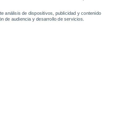
e análisis de dispositivos, publicidad y contenido
n de audiencia y desarrollo de servicios.
 brote mortal que migró de Asia a Europa y África, llegando
/2024 08:04
6 min
fectado a la humanidad a lo largo del
les que llegan a los humanos. Un ejemplo
ndrome de Inmunodeficiencia Adquirida
),
ejemplo es el
virus del Ébola
que provocó
, con origen en murciélagos. Y muchos
ocó la pandemia
de Covid-19
en 2020