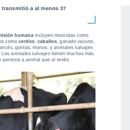
o el coronavirus a 132 tipos de
 transmitió a al menos 37
smisión humana
incluyen mascotas como
dos como
cerdos
,
caballos
, ganado vacuno,
ancés, gorilas, monos; y animales salvajes
. Los animales salvajes tienen muchas más
e persona a animal que al revés.