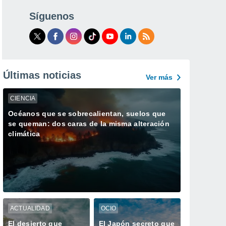
Síguenos
Últimas noticias
Ver más
CIENCIA
Océanos que se sobrecalientan, suelos que
se queman: dos caras de la misma alteración
climática
ACTUALIDAD
OCIO
El desierto que
El Japón secreto que