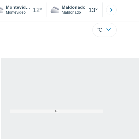
Montevideo
Maldonado
Paysandú
12°
13°
Montevideo
Maldonado
Paysandú
°C