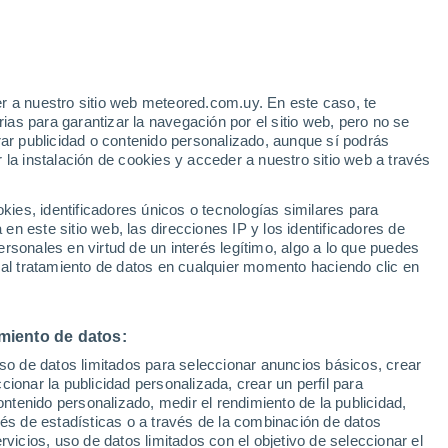
e virus, los investigadores han
smitidas por nosotros a los animales son
a inversa.
r a nuestro sitio web meteored.com.uy. En este caso, te
as para garantizar la navegación por el sitio web, pero no se
rar publicidad o contenido personalizado, aunque sí podrás
 la instalación de cookies y acceder a nuestro sitio web a través
es, identificadores únicos o tecnologías similares para
n este sitio web, las direcciones IP y los identificadores de
rsonales en virtud de un interés legítimo, algo a lo que puedes
 al tratamiento de datos en cualquier momento haciendo clic en
miento de datos:
uso de datos limitados para seleccionar anuncios básicos, crear
ccionar la publicidad personalizada, crear un perfil para
ontenido personalizado, medir el rendimiento de la publicidad,
vés de estadísticas o a través de la combinación de datos
rvicios, uso de datos limitados con el objetivo de seleccionar el