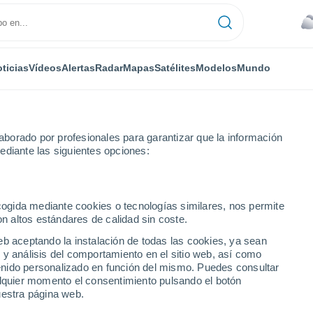
ticias
Vídeos
Alertas
Radar
Mapas
Satélites
Modelos
Mundo
NTAS
OCIO
borado por profesionales para garantizar que la información
ediante las siguientes opciones:
ecogida mediante cookies o tecnologías similares, nos permite
on altos estándares de calidad sin coste.
ás virus a los animales que a la inversa, según un estudio
eb aceptando la instalación de todas las cookies, ya sean
 y análisis del comportamiento en el sitio web, así como
ntenido personalizado en función del mismo. Puedes consultar
n más virus a los
alquier momento el consentimiento pulsando el botón
uestra página web.
rsa, según un estudio