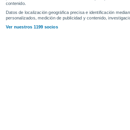
contenido.
Datos de localización geográfica precisa e identificación mediant
personalizados, medición de publicidad y contenido, investigació
Ver nuestros 1199 socios
El año pasado, el virus de la gripe aviar (H5N1) causó un
también a América.
Tiago Robles
03/04
Meteored Brasil
Varias enfermedades letales que han a
tiempo provienen de patógenos anima
es el
virus VIH
que causa
el SIDA
(
Sí
que provino de los chimpancés. Otro 
un brote en 2013 en África occidental
expertos creen que el virus que prov
provino también de los murciélagos.