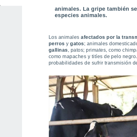
Los humanos hemos transmitid
animales. La gripe también se
especies animales.
Los animales
afectados por la tran
perros
y
gatos
; animales domestica
gallinas
, patos; primates, como chimp
como mapaches y titíes de pelo negro
probabilidades de sufrir transmisión d