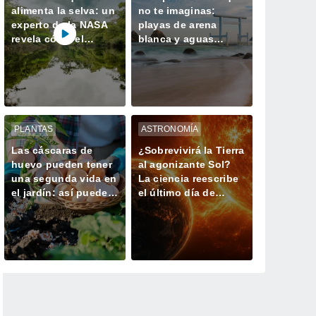
alimenta la selva: un
no te imaginas:
experto de la NASA
playas de arena
revela cómo el
blanca y aguas
Sáhara mantiene viva
turquesas dignas del
la Amazonía
Caribe
PLANTAS
ASTRONOMÍA
Las cáscaras de
¿Sobrevivirá la Tierra
huevo pueden tener
al agonizante Sol?
una segunda vida en
La ciencia reescribe
el jardín: así puedes
el último día de
utilizarlas
nuestro planeta
correctamente con
tus plantas