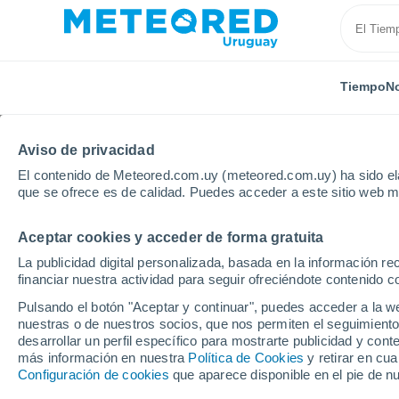
Tiempo
No
TODAS
ACTUALIDAD
CIENCIA
ASTRONOMÍA
PLA
Aviso de privacidad
El contenido de Meteored.com.uy (meteored.com.uy) ha sido ela
que se ofrece es de calidad. Puedes acceder a este sitio web m
Aceptar cookies y acceder de forma gratuita
La publicidad digital personalizada, basada en la información r
financiar nuestra actividad para seguir ofreciéndote contenido c
Inicio
Noticias
Ciencia
Los humanos transmiten m
Pulsando el botón "Aceptar y continuar", puedes acceder a la w
nuestras o de nuestros socios, que nos permiten el seguimiento
desarrollar un perfil específico para mostrarte publicidad y co
Los humanos transmite
más información en nuestra
Política de Cookies
y retirar en cu
Configuración de cookies
que aparece disponible en el pie de n
animales que a la inve