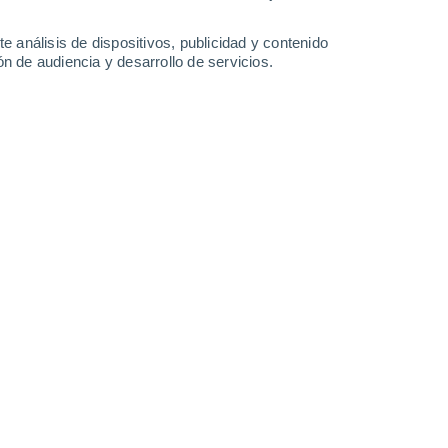
e análisis de dispositivos, publicidad y contenido
n de audiencia y desarrollo de servicios.
025 13:41
5 min
acho, por ejemplo, dejó de ser solo el
se en protagonista de helados,
a cafés.
Pero mientras su popularidad crece
n va en aumento-, la ciencia acaba de
 siempre a mano: comer pistachos por la
as bacterias intestinales, y eso, en