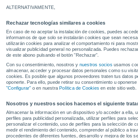
ALTERNATIVAMENTE,
Un nuevo estudio concluyó que comer 
meses puede modificar el microbioma 
Rechazar tecnologías similares a cookies
Argentina crece el interés por este al
En caso de no aceptar la instalación de cookies, puedes accede
aliado inesperado de la salud metabóli
informamos de que solo se instalarán cookies que sean necesari
utilizarán cookies para analizar el comportamiento ni para most
visualizar publicidad general no personalizada. Puedes rechazar
de este abono pulsando el botón "Rechazar".
Con su consentimiento, nosotros y
nuestros socios
usamos cooki
almacenar, acceder y procesar datos personales como su visita e
cookies. Es posible que algunos proveedores traten tus datos pe
oponerte. Para ello, puede retirar su consentimiento u oponerse
"Configurar"
o en nuestra
Política de Cookies
en este sitio web.
Nosotros y nuestros socios hacemos el siguiente trata
Almacenar la información en un dispositivo y/o acceder a ella, 
perfiles para publicidad personalizada, utilizar perfiles para sele
personalizar el contenido, uso de perfiles para la selección de c
medir el rendimiento del contenido, comprender al público a tra
procedentes de diferentes fuentes, desarrollo y mejora de los se