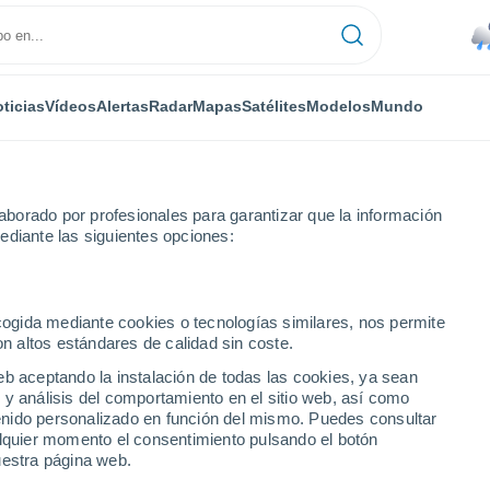
ticias
Vídeos
Alertas
Radar
Mapas
Satélites
Modelos
Mundo
NTAS
OCIO
borado por profesionales para garantizar que la información
ediante las siguientes opciones:
ecogida mediante cookies o tecnologías similares, nos permite
on altos estándares de calidad sin coste.
r: el snack que podría cambiar tu salud desde el intestino
eb aceptando la instalación de todas las cookies, ya sean
 y análisis del comportamiento en el sitio web, así como
ntenido personalizado en función del mismo. Puedes consultar
mir: el snack que podría
alquier momento el consentimiento pulsando el botón
uestra página web.
 el intestino