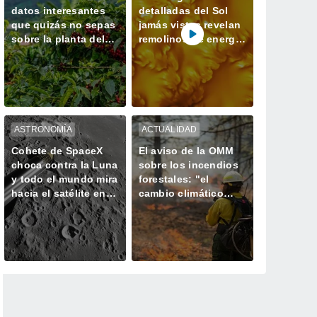
datos interesantes
detalladas del Sol
que quizás no sepas
jamás vistas revelan
sobre la planta del
remolinos de energía
café
magnética
ASTRONOMÍA
ACTUALIDAD
Cohete de SpaceX
El aviso de la OMM
choca contra la Luna
sobre los incendios
y todo el mundo mira
forestales: "el
hacia el satélite en
cambio climático
busca del cráter
aumenta el riesgo,
pero no es el único
culpable