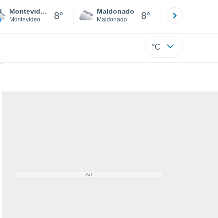
Montevideo
Maldonado
Paysandú
8°
8°
Montevideo
Maldonado
Paysandú
°C