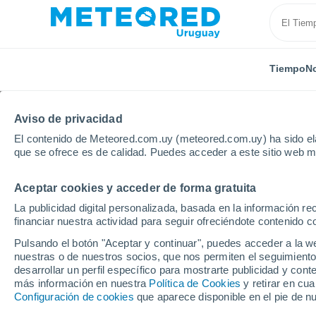
Tiempo
No
TODAS
ACTUALIDAD
CIENCIA
ASTRONOMÍA
PLA
Aviso de privacidad
El contenido de Meteored.com.uy (meteored.com.uy) ha sido ela
que se ofrece es de calidad. Puedes acceder a este sitio web m
Aceptar cookies y acceder de forma gratuita
La publicidad digital personalizada, basada en la información r
financiar nuestra actividad para seguir ofreciéndote contenido c
Inicio
Noticias
Ciencia
Pistachos antes de dormi
Pulsando el botón "Aceptar y continuar", puedes acceder a la w
nuestras o de nuestros socios, que nos permiten el seguimiento
desarrollar un perfil específico para mostrarte publicidad y co
Pistachos antes de dor
más información en nuestra
Política de Cookies
y retirar en cu
Configuración de cookies
que aparece disponible en el pie de n
cambiar tu salud desde