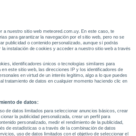
pistachos todas las noches durante tres
intestinal en personas con prediabetes. En
imento que, además de rico, podría ser un
r a nuestro sitio web meteored.com.uy. En este caso, te
ca.
as para garantizar la navegación por el sitio web, pero no se
rar publicidad o contenido personalizado, aunque sí podrás
 la instalación de cookies y acceder a nuestro sitio web a través
es, identificadores únicos o tecnologías similares para
n este sitio web, las direcciones IP y los identificadores de
rsonales en virtud de un interés legítimo, algo a lo que puedes
 al tratamiento de datos en cualquier momento haciendo clic en
miento de datos:
uso de datos limitados para seleccionar anuncios básicos, crear
ccionar la publicidad personalizada, crear un perfil para
ontenido personalizado, medir el rendimiento de la publicidad,
vés de estadísticas o a través de la combinación de datos
rvicios, uso de datos limitados con el objetivo de seleccionar el