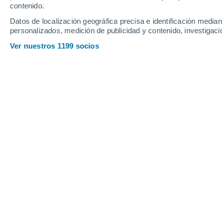
contenido.
Datos de localización geográfica precisa e identificación mediant
personalizados, medición de publicidad y contenido, investigació
Ver nuestros 1199 socios
Comer pistachos tiene amplios beneficios a la salud
Cindy Fernández
29/07/2
Meteored Argentina
Hay modas que se entienden.
El pist
primo verde del maní para convertir
chocolates, pastas, alfajores y hast
en Argentina -donde su cultivo tambié
sumar una razón de peso para tenerlo
noche podría mejorar el equilibrio de l