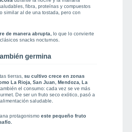
lucosa
durante la noche y la mañana
 saludables, fibra, proteínas y compuestos
o similar al de una tostada, pero con
gre de manera abrupta,
lo que lo convierte
 clásicos snacks nocturnos.
 también germina
as tierras,
su cultivo crece en zonas
como La Rioja, San Juan, Mendoza, La
 también el consumo: cada vez se ve más
ourmet. De ser un fruto seco exótico, pasó a
 alimentación saludable.
 gana protagonismo
este pequeño fruto
safío.